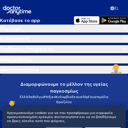
EL
Κατέβασε το app
Περιοχές
Ειδικότητες
Παθήσεις/Υπηρεσίες
Αναζητήσεις
doctoranytime
Διαμορφώνουμε το μέλλον της υγείας
παγκοσμίως
Ελλάδα
Βέλγιο
Μεξικό
Κολομβία
Εκουαδόρ
Γουατεμάλα
Βραζιλία
Χρησιμοποιούμε cookies για να σου προσφέρουμε μια κορυφαία
προσωποποιημένη εμπειρία doctoranytime και να σε βοηθήσουμε
να βρεις εύκολα αυτό που ψάχνεις.
Οροι χρήσης
Cookies
Πολιτική προστασίας προσωπικού απορρήτου