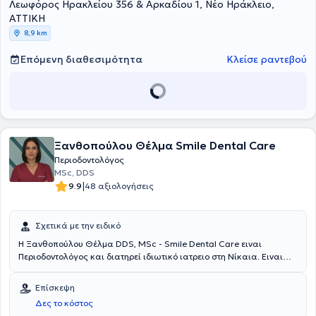
Λεωφόρος Ηρακλείου 356 & Αρκαδίου 1, Νέο Ηράκλειο,
Περιοδοντολογίας, έχει συμμετάσχει ως ομιλήτρια σε επιστημονικά
συνέδρια και έχει δημοσιεύσει επιστημονικά άρθρα σε ελληνικά
ΑΤΤΙΚΗ
και διεθνή περιοδικά. Τέλος, η γιατρός είναι μέλος της Ελληνικής
8,9 km
Περιοδοντολογικής Εταιρείας και της European Federation of
Periodontology.
Επόμενη διαθεσιμότητα
Κλείσε ραντεβού
Ξανθοπούλου Θέλμα Smile Dental Care
Περιοδοντολόγος
MSc, DDS
|
9.9
48 αξιολογήσεις
Σχετικά με την ειδικό
H Ξανθοπούλου Θέλμα DDS, MSc - Smile Dental Care ειναι
Περιοδοντολόγος και διατηρεί ιδιωτικό ιατρειο στη Νίκαια. Ειναι
πτυχιούχος του Πανεπιστημίου Comenius της Μπρατισλάβας και
κατέχει μεταπτυχιακό διπλωμα ειδίκευσης του τριετούς
Επίσκεψη
προγράμματος Περιοδοντολογίας και Βιολογίας Εμφυτευμάτων απο
Δες το κόστος
το Αριστοτέλειο Πανεπιστήμιο Θεσσαλονίκης. Έχει συμμετάσχει ως