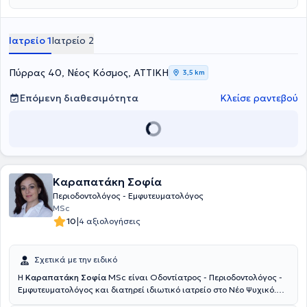
μετεκπαιδευτικά προγράμματα στα εμφυτεύματα. Στα ιατρεία του
παρέχει ευρύ φάσμα υπηρεσιών προληπτικής οδοντιατρικής,
αισθητικής οδοντιατρικής, εμφυτεύματα, περιοδοντολογία,
Ιατρείο 1
Ιατρείο 2
ενδοδοντία και χειρουργική στόματος. Είναι μέλος του
Οδοντιατρικού Συλλόγου Αθηνών και συνεχίζει να συμμετέχει και
να παρακολουθεί σεμινάρια, συνέδρια και ημερίδες που αφορούν
Πύρρας 40, Νέος Κόσμος, ΑΤΤΙΚΗ
3,5 km
την οδοντιατρική επιστήμη και την εξέλιξη της.
Επόμενη διαθεσιμότητα
Κλείσε ραντεβού
Καραπατάκη Σοφία
Περιοδοντολόγος - Εμφυτευματολόγος
MSc
|
10
4 αξιολογήσεις
Σχετικά με την ειδικό
Η
Καραπατάκη Σοφία
MSc είναι Οδοντίατρος - Περιοδοντολόγος -
Εμφυτευματολόγος και διατηρεί ιδιωτικό ιατρείο στο Νέο Ψυχικό.
Είναι πτυχιούχος της Οδοντιατρικής Σχολής του Εθνικού και