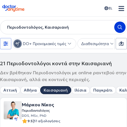
doctoranytime
EL
Περιοδοντολόγος, Καισαριανή
DO+ Προνομιακές τιμές
Διαθεσιμότητα
Υ
21
Περιοδοντολόγοι κοντά στην Καισαριανή
Δεν βρέθηκαν Περιοδοντολόγοι με online ραντεβού στην
Καισαριανή, αλλά σε κοντινές περιοχές.
Αττική
Αθήνα
Καισαριανή
Ιλίσια
Παγκράτι
Καλ
Μάρκου Νίκος
Περιοδοντολόγος
DDS, MSc, PhD
|
9.5
31 αξιολογήσεις