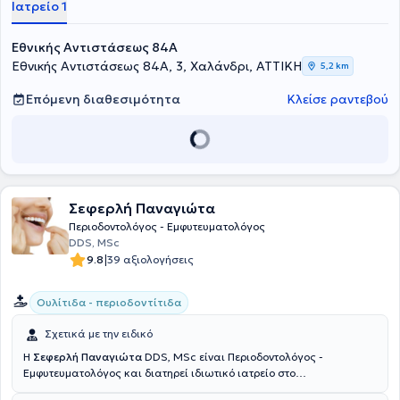
Ιατρείο 1
Εθνικής Αντιστάσεως 84Α
Εθνικής Αντιστάσεως 84Α, 3, Χαλάνδρι, ΑΤΤΙΚΗ
5,2 km
Επόμενη διαθεσιμότητα
Κλείσε ραντεβού
Σεφερλή Παναγιώτα
Περιοδοντολόγος - Εμφυτευματολόγος
DDS, MSc
|
9.8
39 αξιολογήσεις
Ουλίτιδα - περιοδοντίτιδα
Σχετικά με την ειδικό
Η
Σεφερλή Παναγιώτα
DDS, MSc είναι Περιοδοντολόγος -
Εμφυτευματολόγος και διατηρεί ιδιωτικό ιατρείο στο
Χολαργό.Kατέχει μεταπτυχιακό δίπλωμα ειδίκευσης στην