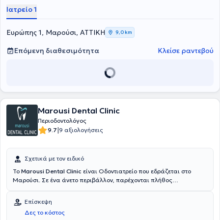
ολοκλήρωσε μεταπτυχιακές σπουδές στην περιοδοντολογία. Τέλος,
Ιατρείο 1
διαθέτει εμπειρία έχοντας εργαστεί σε κλινικές της Γερμανίας.
Ευρώπης 1, Μαρούσι, ΑΤΤΙΚΗ
9,0 km
Επόμενη διαθεσιμότητα
Κλείσε ραντεβού
Marousi Dental Clinic
Περιοδοντολόγος
|
9.7
9 αξιολογήσεις
Σχετικά με τον ειδικό
To
Marousi Dental Clinic
είναι Οδοντιατρείο που εδράζεται στο
Μαρούσι. Σε ένα άνετο περιβάλλον, παρέχονται πλήθος
οδοντιατρικών υπηρεσιών για κάθε ηλικία από εξειδικευμένους
Περιοδοντολόγους. Υιοθετούνται οι πλέον εξελιγμένες τεχνολογίες
Επίσκεψη
και βασικό μέλημα είναι η εφαρμογή λύσεων απόλυτα
Δες το κόστος
προσαρμοσμένων στις ανάγκες των ασθενών.