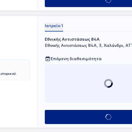
Κλείσε ραντεβού
μάτων.
a της Ισπανίας
 Μόναχο της
 και
Ιατρείο 1
ι πρέσβης για
Εθνικής Αντιστάσεως 84Α
Εθνικής Αντιστάσεως 84Α, 3, Χαλάνδρι, ΑΤ
Επόμενη διαθεσιμότητα
ιστορικού.
Κλείσε ραντεβού