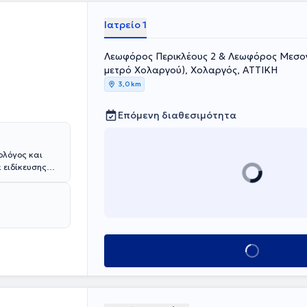
Ιατρείο 1
Λεωφόρος Περικλέους 2 & Λεωφόρος Μεσογ
μετρό Χολαργού), Χολαργός, ΑΤΤΙΚΗ
3,0 km
Επόμενη διαθεσιμότητα
ολόγος και
 ειδίκευσης
τήμιο.
ήμιο Karolinska
είας, έχει
ς και ιδιωτικές
ηρεσιών υψηλού
ς, καθώς και
Κλείσε ραντεβού
Εξυπηρετεί όλες
ες που
.