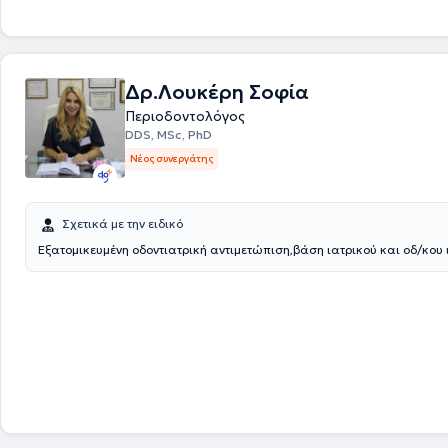
στην προσθετική αποκατάσταση ελλειμμάτων προσώπου επί εμφυτευ
Εκπαιδεύτηκε στο PRGF (αυξητικοί παράγοντες πλάσματος) στη Vitori
και στην Αισθητική Οδοντιατρική και στα Εμφυτεύματα ζιρκονίας στο
Γερμανίας. Τέλος, είναι ιδρυτικό μέλος του Leading Ladies in Dentistry
Δρ.Λουκέρη Σοφία
επιστημονική πρόεδρος της αγγλικής εταιρείας "Identality", καθώς κα
την Ελλάδα του Ιδρύματος CleanImplant Foundation.
Περιοδοντολόγος
DDS, MSc, PhD
Νέος συνεργάτης
Σχετικά με την ειδικό
Εξατομικευμένη οδοντιατρική αντιμετώπιση,βάση ιατρικού και οδ/κου 