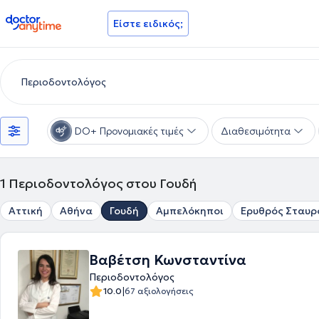
doctoranytime
Είστε ειδικός;
DO+ Προνομιακές τιμές
Διαθεσιμότητα
1
Περιοδοντολόγος στου Γουδή
Αττική
Αθήνα
Γουδή
Αμπελόκηποι
Ερυθρός Σταυρ
Βαβέτση Κωνσταντίνα
Περιοδοντολόγος
|
10.0
67 αξιολογήσεις