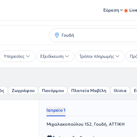
Εύρεση
Liv
Υπηρεσίες
Εξειδίκευση
Τρόποι πληρωμής
Πρό
ός
Ζωγράφου
Πανόρμου
Πλατεία Μαβίλη
Ιλίσια
Ε
Ιατρείο 1
Μιχαλακοπούλου 152, Γουδή, ΑΤΤΙΚΗ