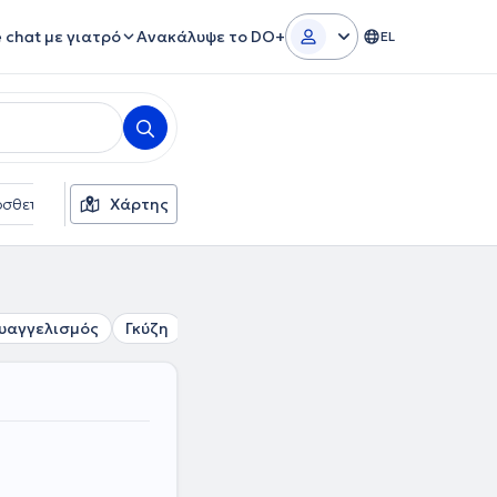
e chat με γιατρό
Ανακάλυψε το DO+
EL
σθετα φίλτρα
Χάρτης
Γλώσσες
Ασφαλιστικές εταιρείες
υαγγελισμός
Γκύζη
Κολωνάκι
Λυκαβηττός
Καισαρια