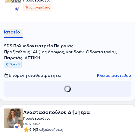
Προσθετολόγος
Νέος συνεργάτης
Ιατρείο 1
SDS Πολυοδοντιατρείο Πειραιάς
Πραξιτέλους 141 (1ος όροφος, κουδούνι Οδοντιατρείο),
Πειραιάς, ΑΤΤΙΚΗ
9,4 km
Επόμενη διαθεσιμότητα
Κλείσε ραντεβού
Αναστασοπούλου Δήμητρα
Προσθετολόγος
DDS, MSc
|
9.9
3 αξιολογήσεις