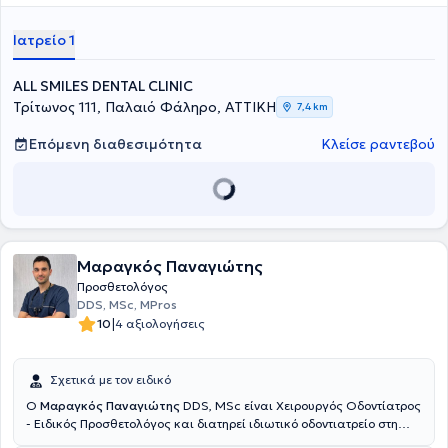
Πανεπστημίου Αθηνών το 2018. Το 2019 εισήχθει στο Μεταπτυχιακό
πρόγραμμα ειδίκευσης στην Προσθετική και Προσθετική
Ιατρείο 1
Εμφυτευματολογία του Πανεπιστημίου Αθηνών. Από το 2018 ως και
σήμερα διατελεί επιστημονική συνεργάτης στο γνωστικό
αντικείμενο της Προσθετικής στην Οδοντιατρική Σχολή του ΕΚΠΑ.
ALL SMILES DENTAL CLINIC
Έχει συμμετάσχει σε πολυάριθμα τοπικά και διεθνή συνέδρια με
Τρίτωνος 111, Παλαιό Φάληρο, ΑΤΤΙΚΗ
7,4 km
ομιλίες και ελεύθερες ανακοινώσεις, ενώ έχει δημοσιεύσει
επιστημονικές εργασίες σε διάφορα οδοντιατρικά περιοδικά. Στο
Επόμενη διαθεσιμότητα
Κλείσε ραντεβού
ιατρείο προσφέρονται υπηρεσίες που καλύπτουν όλο το φάσμα της
οδοντιατρικής, με έμφαση σε σύνθετα προσθετικά περιστατικά που
απαιτούν συνολική στοματική αποκατάσταση, προσθετική σε
εμφυτεύματα, περιστατικά με υψηλές αισθητικές απαιτήσεις (όψεις
πορσελάνης, λεύκανση), καθώς και διαχείριση ασθενών με
βρυγμό, και με πόνο στην άρθρωση/μύες προσώπου
(κροταφογναθικές διαταραχές).Το ιατρείο επίσης διαθέτει
Μαραγκός Παναγιώτης
ενδοστοματικό σαρωτή για ψηφιακή αποτύπωση.
Προσθετολόγος
DDS, MSc, MPros
|
10
4 αξιολογήσεις
Σχετικά με τον ειδικό
Ο
Μαραγκός Παναγιώτης
DDS, MSc είναι Χειρουργός Οδοντίατρος
- Ειδικός Προσθετολόγος και διατηρεί ιδιωτικό οδοντιατρείο στη
Νίκαια. Εξειδικεύεται στην Προσθετολογία και κατέχει τον