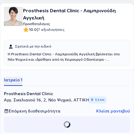
Prosthesis Dental Clinic - Λαμπρινούδη
Αγγελική
Προσθετολόγος
|
10.0
7 αξιολογήσεις
Σχετικά με την ειδικό
Η Prosthesis Dental Clinic - Λαμπρινούδη Αγγελική βρίσκεται στο
Νέο Ψυχικό και ιδρύθηκε από τη Χειρουργό Οδοντίατρο -
Προσθετολόγο Λαμπρινούδη Αγγελική, μετά από μια πολυετή
επαγγελματική πορεία, για να προσφέρει υπηρεσίες οδοντιατρικές
λύσεις. Έχει ολοκληρώσει τις προπτυχιακές και μεταπτυχιακές
Ιατρείο 1
σπουδές της στην Οδοντιατρική Σχολή του Εθνικού και
Καποδιστριακού Πανεπιστημίου Αθηνών. Οι ψηφιακές
οδοντιατρικές υπηρεσίες και η εξατομικευμένη προσέγγιση του
Prosthesis Dental Clinic
θεραπευόμενου, θα εξασφαλίσουν την ανώδυνη και στοχευμένη
Αγγ. Σικελιανού 16, 2, Νέο Ψυχικό, ΑΤΤΙΚΗ
3,5 km
αντιμετώπιση κάθε περιστατικού. Το επιθυμητό αποτέλεσμα θα
προσθέσει άνεση, ανακούφιση και χαμόγελο στη ζωή σας.
Επόμενη διαθεσιμότητα
Κλείσε ραντεβού