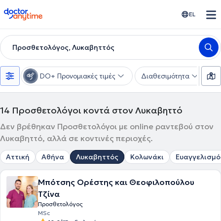
doctoranytime
EL
Προσθετολόγος, Λυκαβηττός
DO+ Προνομιακές τιμές
Διαθεσιμότητα
Υ
14
Προσθετολόγοι κοντά στον Λυκαβηττό
Δεν βρέθηκαν Προσθετολόγοι με online ραντεβού στον
Λυκαβηττό, αλλά σε κοντινές περιοχές.
Αττική
Αθήνα
Λυκαβηττός
Κολωνάκι
Ευαγγελισμό
Μπότσης Ορέστης και Θεοφιλοπούλου
Τζίνα
Προσθετολόγος
MSc