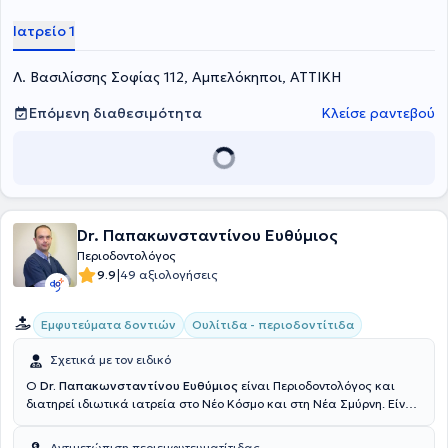
Ιατρείο 1
Λ. Βασιλίσσης Σοφίας 112, Αμπελόκηποι, ΑΤΤΙΚΗ
Επόμενη διαθεσιμότητα
Κλείσε ραντεβού
Dr. Παπακωνσταντίνου Ευθύμιος
Περιοδοντολόγος
|
9.9
49 αξιολογήσεις
Εμφυτεύματα δοντιών
Ουλίτιδα - περιοδοντίτιδα
Σχετικά με τον ειδικό
Ο
Dr. Παπακωνσταντίνου Ευθύμιος
είναι Περιοδοντολόγος και
διατηρεί ιδιωτικά ιατρεία στο Νέο Κόσμο και στη Νέα Σμύρνη. Είναι
Διδάκτωρ Περιοδοντολογίας του Πανεπιστημίου "Victor babes"
U.M.F.T. της Ρουμανίας και απόφοιτος Οδοντιατρικής Σχολής του
Αντιμετώπιση περιεμφυτευματίτιδας