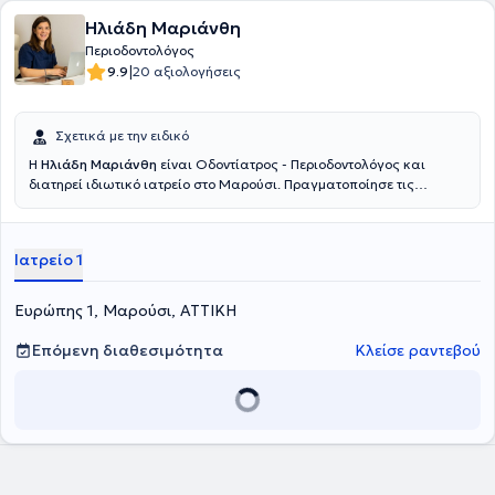
Ηλιάδη Μαριάνθη
Περιοδοντολόγος
|
9.9
20 αξιολογήσεις
Σχετικά με την ειδικό
Η
Ηλιάδη Μαριάνθη
είναι Οδοντίατρος - Περιοδοντολόγος και
διατηρεί ιδιωτικό ιατρείο στο Μαρούσι. Πραγματοποίησε τις
σπουδές της και μια σειρά εξειδικεύσεων στην εμφυτευματολογία
και στην προσθετική σε πανεπιστήμια της Γερμανίας. Ακόμη,
ολοκλήρωσε μεταπτυχιακές σπουδές στην περιοδοντολογία. Τέλος,
Ιατρείο 1
διαθέτει εμπειρία έχοντας εργαστεί σε κλινικές της Γερμανίας.
Ευρώπης 1, Μαρούσι, ΑΤΤΙΚΗ
Επόμενη διαθεσιμότητα
Κλείσε ραντεβού