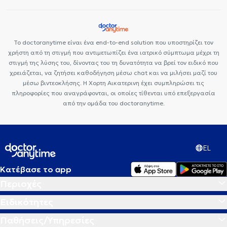
Το doctoranytime είναι ένα end-to-end solution που υποστηρίζει τον
χρήστη από τη στιγμή που αντιμετωπίζει ένα ιατρικό σύμπτωμα μέχρι τη
στιγμή της λύσης του, δίνοντας του τη δυνατότητα να βρεί τον ειδικό που
χρειάζεται, να ζητήσει καθοδήγηση μέσω chat και να μιλήσει μαζί του
μέσω βιντεοκλήσης. Η Χορτη Αικατερινη έχει συμπληρώσει τις
πληροφορίες που αναγράφονται, οι οποίες τίθενται υπό επεξεργασία
από την ομάδα του doctoranytime.
EL
Κατέβασε το app
Περιοχές
Ειδικότητες
Παθήσεις/Υπηρεσίες