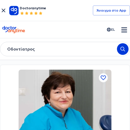
Doctoranytime
Άνοιγμα στο App
doctoranytime
EL
Οδοντίατρος