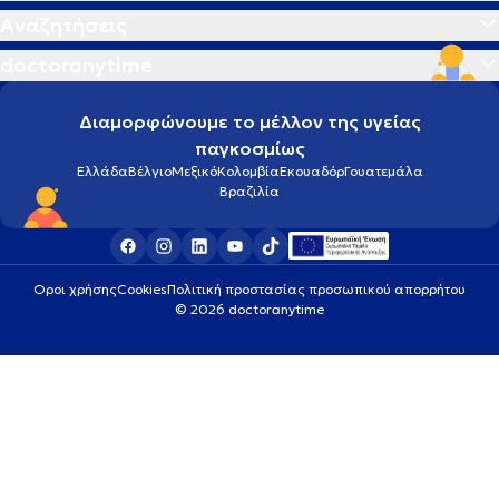
Αναζητήσεις
doctoranytime
Διαμορφώνουμε το μέλλον της υγείας
παγκοσμίως
Ελλάδα
Βέλγιο
Μεξικό
Κολομβία
Εκουαδόρ
Γουατεμάλα
Βραζιλία
Οροι χρήσης
Cookies
Πολιτική προστασίας προσωπικού απορρήτου
© 2026 doctoranytime