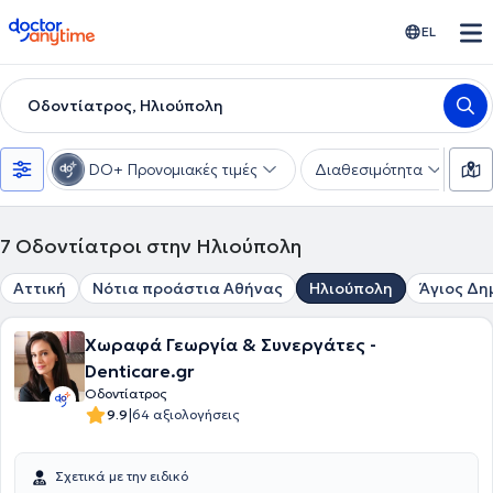
doctoranytime
EL
Οδοντίατρος, Ηλιούπολη
DO+ Προνομιακές τιμές
Διαθεσιμότητα
Υ
7
Οδοντίατροι στην Ηλιούπολη
Αττική
Νότια προάστια Αθήνας
Ηλιούπολη
Άγιος Δη
Χωραφά Γεωργία & Συνεργάτες -
Denticare.gr
Οδοντίατρος
|
9.9
64 αξιολογήσεις
Σχετικά με την ειδικό