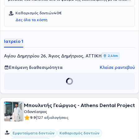
σύγχρονα μέσα και εξοπλισμό. Οι εξειδικευμενοι οδοντιατροι, με
μακροχρόνια εμπειρία και έχοντας συμμετάσχει σε πλήθος
Καθαρισμός δοντιών
40€
συνεδρίων και σεμιναρίων, εξειδικεύονται στην αισθητική και
Δες όλα τα κόστη
χειρουργική οδοντιατρική. Στο ιατρείο εφαρμόζονται τα πιο
αυστηρά διεθνή πρωτόκολλα υγιεινής και για το λόγω αυτό
υπάρχει χώρος αποκλειστικά για την απολύμανση και
αποστείρωση των εργαλείων.
Ιατρείο 1
Αγίου Δημητρίου 26, Άγιος Δημήτριος, ΑΤΤΙΚΗ
2,4 km
Επόμενη διαθεσιμότητα
Κλείσε ραντεβού
Μπουλντής Γεώργιος - Athens Dental Project
Οδοντίατρος
|
9.9
127 αξιολογήσεις
Εμφυτεύματα δοντιών
Καθαρισμός δοντιών