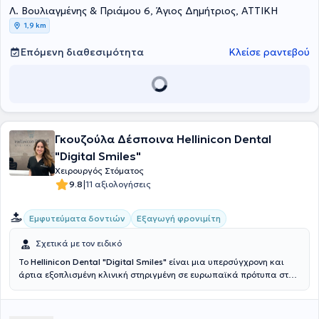
Λ. Βουλιαγμένης & Πριάμου 6, Άγιος Δημήτριος, ΑΤΤΙΚΗ
1,9 km
Επόμενη διαθεσιμότητα
Κλείσε ραντεβού
Γκουζούλα Δέσποινα Hellinicon Dental
"Digital Smiles"
Χειρουργός Στόματος
|
9.8
11 αξιολογήσεις
Εμφυτεύματα δοντιών
Εξαγωγή φρονιμίτη
Σχετικά με τον ειδικό
Το
Hellinicon Dental "Digital Smiles"
είναι μια υπερσύγχρονη και
άρτια εξοπλισμένη κλινική στηριγμένη σε ευρωπαϊκά πρότυπα στην
Αργυρούπολη. Τα περιστατικά τα οποία μπορούν να
αντιμετωπιστούν καλύπτουν όλο το φάσμα της οδοντιατρικής, από
τα πιο απλά έως τα πιο σύνθετα. Συνοπτικά, η κλινική ασχολείται