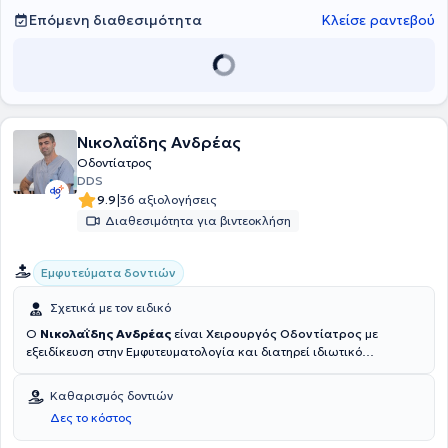
τους. Μια εκ των συνεργατών της κλινικής είναι η Οδοντίατρος
Επόμενη διαθεσιμότητα
Κλείσε ραντεβού
Μπαμπαλή Μάρθα.
Νικολαΐδης Ανδρέας
Οδοντίατρος
DDS
|
9.9
36 αξιολογήσεις
Διαθεσιμότητα για βιντεοκλήση
Εμφυτεύματα δοντιών
Σχετικά με τον ειδικό
Ο
Νικολαΐδης Ανδρέας
είναι
Χειρουργός
Οδοντίατρος
με
εξειδίκευση στην Εμφυτευματολογία και διατηρεί ιδιωτικό
οδοντιατρείο στον Άγιο Δημήτριο Αττικής.Αποφοίτησε από την
Οδοντιατρική Σχολή του Κρατικού Πανεπιστημίου της Αγίας
Καθαρισμός δοντιών
Πετρούπολης το 2018, ενώ στη συνέχεια εξειδικεύτηκε στην
Δες το κόστος
Εμφυτευματολογία στο Πανεπιστήμιο της Νέας Υόρκης (NYU), στο
πλαίσιο του μετεκπαιδευτικού προγράμματος σπουδών του(2023–