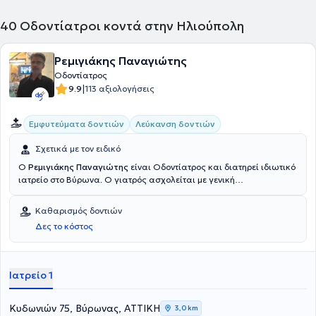
40
Οδοντίατροι κοντά στην Ηλιούπολη
Ρεμιγιάκης Παναγιώτης
Οδοντίατρος
|
9.9
113 αξιολογήσεις
Εμφυτεύματα δοντιών
Λεύκανση δοντιών
Σχετικά με τον ειδικό
Ο
Ρεμιγιάκης Παναγιώτης
είναι Οδοντίατρος και διατηρεί ιδιωτικό
ιατρείο στο Βύρωνα. Ο γιατρός ασχολείται με γενική
οδοντοστοματολογική θεραπεία, χρησιμοποιώντας σύγχρονες
μεθόδους και τεχνική υποστήριξη τελευταίας τεχνολογίας. Έχει
Καθαρισμός δοντιών
ιδιαίτερη εμπειρία σε αισθητικές αποκαταστάσεις τύπου bonding
Δες το κόστος
ρητίνης και πορσελάνης, τοποθέτηση και αποκατάσταση
νωδότητας με εμφυτεύματα και περιχειλικές εγχύσεις
υαλουρονικού οξέως, για επίφαση του επεμβατικού αποτελέσματος
στο κατά φύσιν.
Ιατρείο 1
Κυδωνιών 75, Βύρωνας, ΑΤΤΙΚΗ
3,0 km