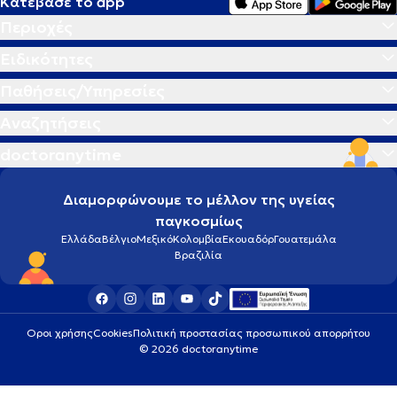
Κατέβασε το app
Περιοχές
Ειδικότητες
Παθήσεις/Υπηρεσίες
Αναζητήσεις
doctoranytime
Διαμορφώνουμε το μέλλον της υγείας
παγκοσμίως
Ελλάδα
Βέλγιο
Μεξικό
Κολομβία
Εκουαδόρ
Γουατεμάλα
Βραζιλία
Οροι χρήσης
Cookies
Πολιτική προστασίας προσωπικού απορρήτου
© 2026 doctoranytime