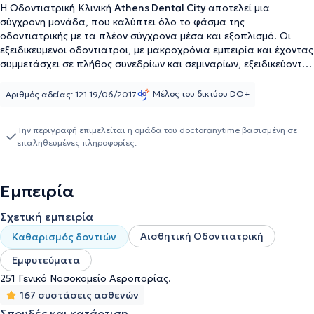
Η Οδοντιατρική Κλινική
Athens Dental City
αποτελεί μια
σύγχρονη μονάδα, που καλύπτει όλο το φάσμα της
οδοντιατρικής με τα πλέον σύγχρονα μέσα και εξοπλισμό. Οι
εξειδικευμενοι οδοντιατροι, με μακροχρόνια εμπειρία και έχοντας
συμμετάσχει σε πλήθος συνεδρίων και σεμιναρίων, εξειδικεύονται
στην αισθητική και χειρουργική οδοντιατρική. Στο ιατρείο
εφαρμόζονται τα πιο αυστηρά διεθνή πρωτόκολλα υγιεινής και
Μέλος του δικτύου DO+
Αριθμός αδείας: 121 19/06/2017
για το λόγω αυτό υπάρχει χώρος αποκλειστικά για την
απολύμανση και αποστείρωση των εργαλείων.
Την περιγραφή επιμελείται η ομάδα του doctoranytime βασισμένη σε
επαληθευμένες πληροφορίες.
Εμπειρία
Σχετική εμπειρία
Αισθητική Οδοντιατρική
Καθαρισμός δοντιών
Εμφυτεύματα
251 Γενικό Νοσοκομείο Αεροπορίας.
167 συστάσεις ασθενών
Σπουδές και κατάρτιση