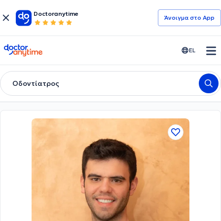
Doctoranytime
Άνοιγμα στο App
doctoranytime
EL
Οδοντίατρος