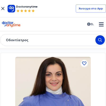
Doctoranytime
Άνοιγμα στο App
doctoranytime
EL
Οδοντίατρος