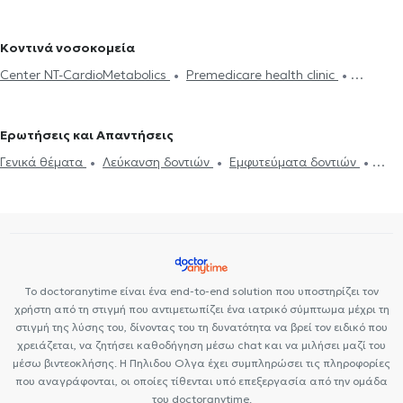
Οξύ - Fillers
Καθαρισμός δοντιών
Ουλίτιδα - περιοδοντίτιδα
Πορσελάνης
Σιδεράκια
Γέφυρα δοντιών
Botox
Διάφανα
Οδοντίατροι στη Νέα Σμύρνη
Ροχαλητό
Όψεις Πορσελάνης
Σφράγισμα δοντιού
σιδεράκια
Αισθητική οδοντιατρική
Κοντινά νοσοκομεία
Center NT-CardioMetabolics
Premedicare health clinic
Premedicare Health Clinic
Ιάζω
Bioclab Ιδιωτικά Πολυιατρεία
Ερωτήσεις και Απαντήσεις
Γενικά θέματα
Λεύκανση δοντιών
Εμφυτεύματα δοντιών
Απονεύρωση
Το doctoranytime είναι ένα end-to-end solution που υποστηρίζει τον
χρήστη από τη στιγμή που αντιμετωπίζει ένα ιατρικό σύμπτωμα μέχρι τη
στιγμή της λύσης του, δίνοντας του τη δυνατότητα να βρεί τον ειδικό που
χρειάζεται, να ζητήσει καθοδήγηση μέσω chat και να μιλήσει μαζί του
μέσω βιντεοκλήσης. Η Πηλιδου Ολγα έχει συμπληρώσει τις πληροφορίες
που αναγράφονται, οι οποίες τίθενται υπό επεξεργασία από την ομάδα
του doctoranytime.