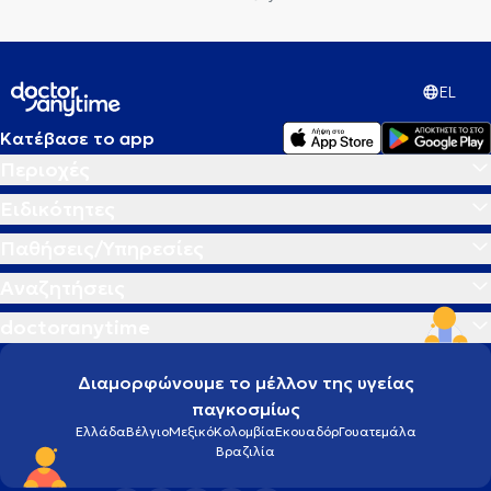
EL
Κατέβασε το app
Περιοχές
Ειδικότητες
Παθήσεις/Υπηρεσίες
Αναζητήσεις
doctoranytime
Διαμορφώνουμε το μέλλον της υγείας
παγκοσμίως
Ελλάδα
Βέλγιο
Μεξικό
Κολομβία
Εκουαδόρ
Γουατεμάλα
Βραζιλία