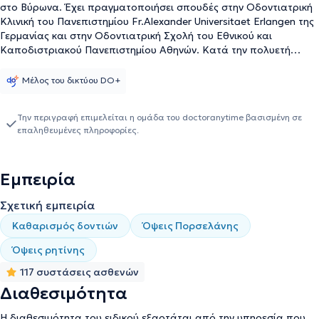
στο Βύρωνα. Έχει πραγματοποιήσει σπουδές στην Οδοντιατρική
Κλινική του Πανεπιστημίου Fr.Alexander Universitaet Erlangen της
Γερμανίας και στην Οδοντιατρική Σχολή του Εθνικού και
Καποδιστριακού Πανεπιστημίου Αθηνών. Κατά την πολυετή
συνεργασία της (2001-2010) με το οδοντιατρικό κέντρο
"Σύγχρονη Οδοντιατρική" απέκτησε επαγγελματική εμπειρία σε
Μέλος του δικτύου DO+
όλα τα πεδία της γενικής οδοντιατρικής, τη διάγνωση ,την
αισθητική αποκατάσταση δοντιών και ειδικότερα στις
Την περιγραφή επιμελείται η ομάδα του doctoranytime βασισμένη σε
ενδοδοντικές θεραπείες ακριβείας. Μέσα από τη συνεχή
επαληθευμένες πληροφορίες.
συμμετοχή σε ημερίδες, σεμινάρια και εργαστήρια Hands on, η
ιατρός ενημερώνεται διαρκώς πάνω σε θέματα οδοντιατρικά.
Στο σύγχρονο ιδιωτικό ιατρείο που διατηρεί στο Βύρωνα από το
Εμπειρία
2001, πραγματοποιούνται εξελιγμένες τεχνικές σε όλα τα πεδία
της γενικής οδοντιατρικής και στην αισθητική προσθετική
Σχετική εμπειρία
αποκατάσταση δοντιών. Στόχος είναι η παροχή υπηρεσιών
υψηλών προδιαγραφών μέσα από τη φιλική αντιμετώπιση των
Καθαρισμός δοντιών
Όψεις Πορσελάνης
ασθενών και τις προσιτές τιμές των υπηρεσιών.
Όψεις ρητίνης
117 συστάσεις ασθενών
Διαθεσιμότητα
Η διαθεσιμότητα του ειδικού εξαρτάται από την υπηρεσία που