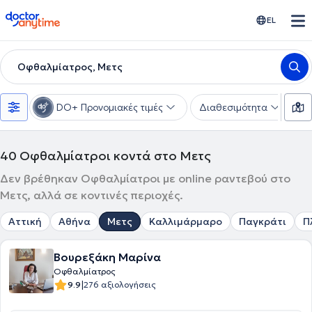
doctoranytime
EL
Οφθαλμίατρος, Μετς
DO+ Προνομιακές τιμές
Διαθεσιμότητα
Υ
40
Οφθαλμίατροι κοντά στο Μετς
Δεν βρέθηκαν Οφθαλμίατροι με online ραντεβού στο
Μετς, αλλά σε κοντινές περιοχές.
Αττική
Αθήνα
Μετς
Καλλιμάρμαρο
Παγκράτι
Π
Βουρεξάκη Μαρίνα
Οφθαλμίατρος
|
9.9
276 αξιολογήσεις