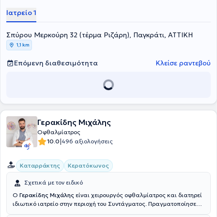
Οφθαλμιατρείο Αθηνών και στο Γενικό Νοσοκομείο Παίδων
Ιατρείο 1
Αθηνώνω "Π. & Α. Κυριακού". Σήμερα πέραν του του ιδιωτικού της
ιατρείου, εργάζεται ως Οφθαλμίατρος στην Ευρωκλινική Παίδων
Σπύρου Μερκούρη 32 (τέρμα Ριζάρη), Παγκράτι, ΑΤΤΙΚΗ
και στη Βιοκλινική Αθηνών.
1,1 km
Επόμενη διαθεσιμότητα
Κλείσε ραντεβού
Γερακίδης Μιχάλης
Οφθαλμίατρος
|
10.0
496 αξιολογήσεις
Καταρράκτης
Κερατόκωνος
Σχετικά με τον ειδικό
Ο
Γερακίδης Μιχάλης
είναι χειρουργός οφθαλμίατρος και διατηρεί
ιδιωτικό ιατρείο στην περιοχή του Συντάγματος. Πραγματοποίησε
σπουδές ιατρικής στο πανεπιστήμιο Comenius καθως και οπτικής-