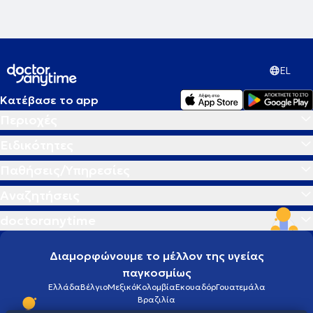
EL
Κατέβασε το app
Περιοχές
Ειδικότητες
Παθήσεις/Υπηρεσίες
Αναζητήσεις
doctoranytime
Διαμορφώνουμε το μέλλον της υγείας
παγκοσμίως
Ελλάδα
Βέλγιο
Μεξικό
Κολομβία
Εκουαδόρ
Γουατεμάλα
Βραζιλία