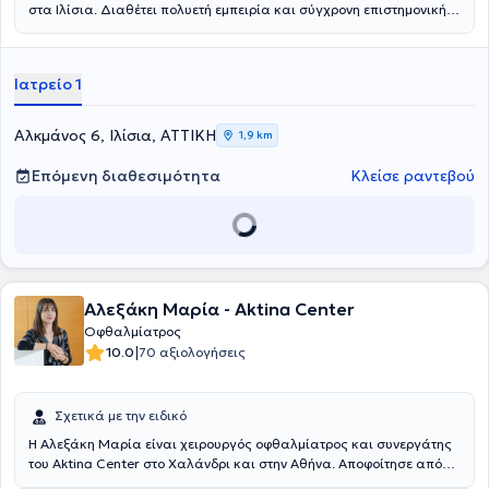
στα Ιλίσια. Διαθέτει πολυετή εμπειρία και σύγχρονη επιστημονική
κατάρτιση τόσο στην Ελλάδα όσο και στο εξωτερικό καθώς
εκπαιδεύτηκε από κορυφαίους ειδικούς στους τομείς του προσθίου
και του οπισθίου ημιμορίου του οφθαλμού. Μετά από αυτή τη διεθνή
Ιατρείο 1
πορεία απέκτησε σφαιρική γνώση των πιο σύγχρονων
διαγνωστικών και θεραπευτικών μεθόδων της οφθαλμολογίας.
Ασχολείται με ένα μεγάλο φάσμα της οφθαλμολογίας, από τον
Αλκμάνος 6, Ιλίσια, ΑΤΤΙΚΗ
1,9 km
προληπτικό έλεγχο και τη διάγνωση, μέχρι τη θεραπεία και τη
μακροχρόνια παρακολούθηση της υγείας των ματιών. Πιστεύει ότι
Επόμενη διαθεσιμότητα
Κλείσε ραντεβού
κάθε ασθενής είναι μοναδικός και αξίζει εξατομικευμένη και
ειλικρινή φροντίδα, με σεβασμό, συνέπεια και ειλικρινές
ενδιαφέρον. Στόχος της είναι να βοηθά κάθε άνθρωπο να
απολαμβάνει καθαρή όραση και υγιή μάτια με εμπιστοσύνη και
σιγουριά.
Αλεξάκη Μαρία - Aktina Center
Οφθαλμίατρος
|
10.0
70 αξιολογήσεις
Σχετικά με την ειδικό
Η Αλεξάκη Μαρία είναι χειρουργός οφθαλμίατρος και συνεργάτης
του Aktina Center στο Χαλάνδρι και στην Αθήνα. Αποφοίτησε από
την Ιατρική Πατρών με βαθμό Άριστα και ειδικεύθηκε στο