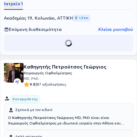
Ιατρείο 1
Ακαδημίας 19, Κολωνάκι, ΑΤΤΙΚΗ
1,3 km
Επόμενη διαθεσιμότητα
Κλείσε ραντεβού
Καθηγητής Πετρούτσος Γεώργιος
Χειρουργός Οφθαλμίατρος
MD, PhD
|
9.8
87 αξιολογήσεις
Καταρράκτης
Σχετικά με τον ειδικό
Ο
Καθηγητής Πετρούτσος Γεώργιος
MD, PhD είναι είναι
Χειρουργός Οφθαλμίατρος με ιδιωτικά ιατρεία στην Αθήνα και
στην Κηφισιά. Διαθέτει τεράστια εμπειρία σε παθήσεις
κερατοειδούς, ξηρό μάτι, ρευματικές παθήσεις των ματιών και
Απλή επίσκεψη