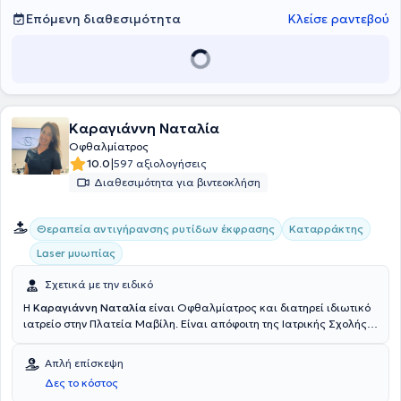
Επόμενη διαθεσιμότητα
Κλείσε ραντεβού
Καραγιάννη Ναταλία
Οφθαλμίατρος
|
10.0
597 αξιολογήσεις
Διαθεσιμότητα για βιντεοκλήση
Θεραπεία αντιγήρανσης ρυτίδων έκφρασης
Καταρράκτης
Laser μυωπίας
Σχετικά με την ειδικό
Η
Καραγιάννη Ναταλία
είναι Οφθαλμίατρος και διατηρεί ιδιωτικό
ιατρείο στην Πλατεία Μαβίλη. Είναι απόφοιτη της Ιατρικής Σχολής
του Εθνικού και Καποδιστριακού Πανεπιστημίου Αθηνών. Έχει
ειδικευθεί στην Οφθαλμολογία στο Weill Cornell Medical College
Απλή επίσκεψη
της Νέας Υόρκης - New York Presbyterian Hospital,στην
Δες το κόστος
Πανεπιστημιακή Οφθαλμολογική κλινική του Αττικού Νοσοκομείου