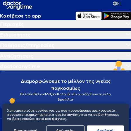
EL
Κατέβασε το app
Περιοχές
Ειδικότητες
Παθήσεις/Υπηρεσίες
Αναζητήσεις
doctoranytime
Διαμορφώνουμε το μέλλον της υγείας
παγκοσμίως
Ελλάδα
Βέλγιο
Μεξικό
Κολομβία
Εκουαδόρ
Γουατεμάλα
Βραζιλία
Χρησιμοποιούμε cookies για να σου προσφέρουμε μια κορυφαία
προσωποποιημένη εμπειρία doctoranytime και να σε βοηθήσουμε
να βρεις εύκολα αυτό που ψάχνεις.
Οροι χρήσης
Cookies
Πολιτική προστασίας προσωπικού απορρήτου
Προσαρμογή
Απόρριψη
Aποδοχή
© 2026 doctoranytime