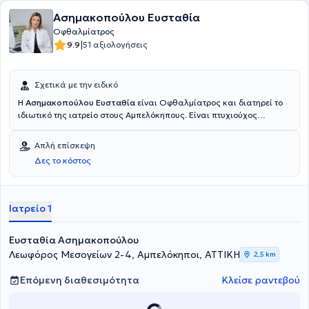
Ασημακοπούλου Ευσταθία
Οφθαλμίατρος
|
9.9
51 αξιολογήσεις
Σχετικά με την ειδικό
Η
Ασημακοπούλου Ευσταθία
είναι Οφθαλμίατρος και διατηρεί το
ιδιωτικό της ιατρείο στους Αμπελόκηπους. Είναι πτυχιούχος
Ιατρικής από την Ιατρική Σχολή της Λιέγης στο Βέλγιο ενώ
ειδικεύτηκε στην Οφθαλμολογία στην Πανεπιστημιακή Κλινική του Γ.
Απλή επίσκεψη
Γεννηματάς. Η ιατρός διατελεί επιστημονική συνεργάτης του
Δες το κόστος
Οφθαλμολογικού Αθηνών καθώς και του Metropolitan.
Ιατρείο 1
Ευσταθία Ασημακοπούλου
Λεωφόρος Μεσογείων 2-4, Αμπελόκηποι, ΑΤΤΙΚΗ
2,5 km
Επόμενη διαθεσιμότητα
Κλείσε ραντεβού