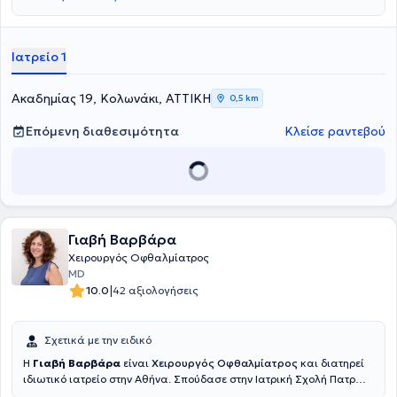
Ιατρείο 1
Ακαδημίας 19, Κολωνάκι, ΑΤΤΙΚΗ
0,5 km
Επόμενη διαθεσιμότητα
Κλείσε ραντεβού
Γιαβή Βαρβάρα
Χειρουργός Οφθαλμίατρος
MD
|
10.0
42 αξιολογήσεις
Σχετικά με την ειδικό
Η
Γιαβή Βαρβάρα
είναι
Χειρουργός Οφθαλμίατρος
και διατηρεί
ιδιωτικό ιατρείο στην Αθήνα. Σπούδασε στην Ιατρική Σχολή Πατρών
από όπου αποφοίτησε το 2010. Κατόπιν, ολοκλήρωσε το αγροτικό