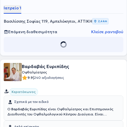
Ιατρείο 1
Βασιλίσσης Σοφίας 119, Αμπελόκηποι, ΑΤΤΙΚΗ
2,4 km
Επόμενη διαθεσιμότητα
Κλείσε ραντεβού
Βαρδαβάς Ευριπίδης
Οφθαλμίατρος
|
9.9
240 αξιολογήσεις
Κερατόκωνος
Σχετικά με τον ειδικό
Ο
Βαρδαβάς Ευριπίδης
είναι Οφθαλμίατρος και Επιστημονικός
Διευθυντής του Οφθαλμολογικού Κέντρου Διαύγεια. Είναι
πτυχιούχος Ιατρικής Σχολής του Αριστοτελείου Πανεπιστημίου
Θεσσαλονίκης. Μετά το πέρας της υποχρεωτικής υπηρεσίας
Απλή επίσκεψη