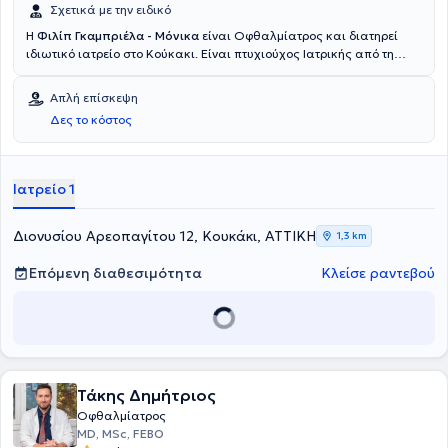
Σχετικά με την ειδικό
Η
Φιλίπ Γκαμπριέλα - Μόνικα
είναι Οφθαλμίατρος και διατηρεί
ιδιωτικό ιατρείο στο Κούκακι. Είναι πτυχιούχος Ιατρικής από τη
Σχολή Επιστημών Υγείας του Πανεπιστημίου Ιατρικής και
Φαρμακευτικής Carol Davila στο Βουκουρέστι. Επίσης, έχει
Απλή επίσκεψη
εργαστεί ως Χειρουργός Οφθαλμίατρος στο Οφθαλμιατρείο
Δες το κόστος
Αθηνών. Είναι εξειδικευμένη στο Laser μυωπίας, στη Χειρουργική
καταρράκτη και στην Ωχρά κηλίδα. Στο ιδιωτικό της ιατρείο
προσφέρει πλήθος υπηρεσιών, εξατομικευμένες για τις ανάγκες
εκάστοτε ασθενούς.
Ιατρείο 1
Διονυσίου Αρεοπαγίτου 12, Κουκάκι, ΑΤΤΙΚΗ
1,3 km
Επόμενη διαθεσιμότητα
Κλείσε ραντεβού
Τάκης Δημήτριος
Οφθαλμίατρος
MD, MSc, FEBO