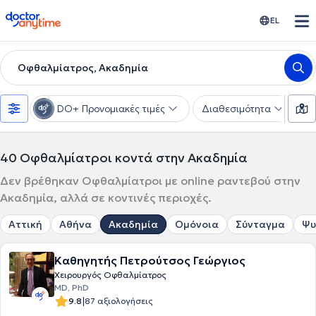
doctoranytime
EL
Οφθαλμίατρος, Ακαδημία
DO+ Προνομιακές τιμές
Διαθεσιμότητα
Υ
40
Οφθαλμίατροι κοντά στην Ακαδημία
Δεν βρέθηκαν Οφθαλμίατροι με online ραντεβού στην
Ακαδημία, αλλά σε κοντινές περιοχές.
Αττική
Αθήνα
Ακαδημία
Ομόνοια
Σύνταγμα
Ψυ
Καθηγητής Πετρούτσος Γεώργιος
Χειρουργός Οφθαλμίατρος
MD, PhD
|
9.8
87 αξιολογήσεις