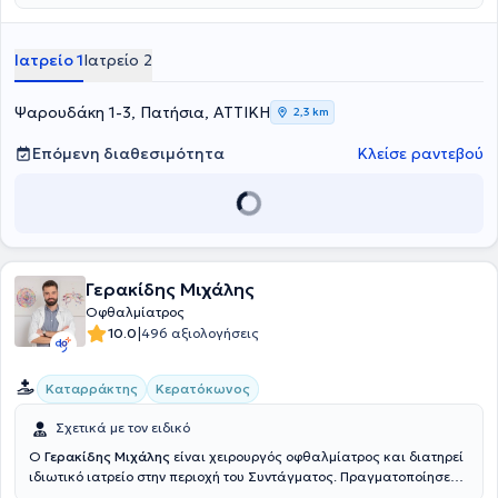
κλινικής οφθαλμολογίας και παιδοοφθαλμολογίας. Έχει
εξειδικευθεί στη χειρουργική του προσθίου ημιμορίου του οφθαλμού.
Κατά τη διάρκεια της πολυετούς της εμπειρίας έχει
Ιατρείο 1
Ιατρείο 2
πραγματοποιήσει χιλιάδες επεμβάσεις μικροχειρουργικής
καταρράκτη, διαθλαστικής χειρουργικής, χειρουργικής βλεφάρων
κ.α. Έχει αναδείξει πλούσιο συγγραφικό έργο με μεγάλο αριθμό
Ψαρουδάκη 1-3, Πατήσια, ΑΤΤΙΚΗ
2,3 km
δημοσιεύσεων σε συνέδρια και περιοδικά εθνικά, πανευρωπαϊκά
και παγκόσμια.
Επόμενη διαθεσιμότητα
Κλείσε ραντεβού
Γερακίδης Μιχάλης
Οφθαλμίατρος
|
10.0
496 αξιολογήσεις
Καταρράκτης
Κερατόκωνος
Σχετικά με τον ειδικό
Ο
Γερακίδης Μιχάλης
είναι χειρουργός οφθαλμίατρος και διατηρεί
ιδιωτικό ιατρείο στην περιοχή του Συντάγματος. Πραγματοποίησε
σπουδές ιατρικής στο πανεπιστήμιο Comenius καθως και οπτικής-