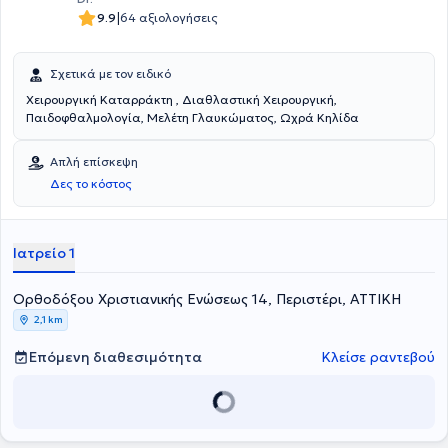
με το Οφθαλμολογικό Κέντρο Αθηνών για επεμβάσεις Excimer
|
9.9
64 αξιολογήσεις
Laser. Τέλος, ο γιατρός είναι μέλος του Ιατρικού Συλλόγου Αθηνών
και της Ελληνικής Οφθαλμολογικής Εταιρείας.
Σχετικά με τον ειδικό
Χειρουργική Καταρράκτη , Διαθλαστική Χειρουργική,
Παιδοφθαλμολογία, Μελέτη Γλαυκώματος, Ωχρά Κηλίδα
Απλή επίσκεψη
Δες το κόστος
Ιατρείο 1
Ορθοδόξου Χριστιανικής Ενώσεως 14, Περιστέρι, ΑΤΤΙΚΗ
2,1 km
Επόμενη διαθεσιμότητα
Κλείσε ραντεβού