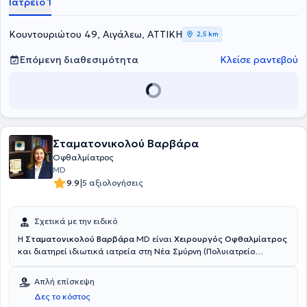
Ιατρείο 1
φάσμα της οφθαλμολογίας και πιο συγκεκριμένα εξειδικεύεται στο
laser μυωπίας, στη χειρουργική καταρράκτη και γλαύκωμα.
Κουντουριώτου 49, Αιγάλεω, ΑΤΤΙΚΗ
2,5 km
Επόμενη διαθεσιμότητα
Κλείσε ραντεβού
Σταματονικολού Βαρβάρα
Οφθαλμίατρος
MD
|
9.9
5 αξιολογήσεις
Σχετικά με την ειδικό
Η
Σταματονικολού Βαρβάρα
MD είναι
Χειρουργός Οφθαλμίατρος
και διατηρεί ιδιωτικά ιατρεία στη Νέα Σμύρνη (Πολυιατρείο
TOPMEDS) και στα Πατήσια. Με υπερσύγχρονο εξοπλισμό και
καινοτόμες τεχνολογίες προσφέρει υψηλών απαιτήσεων υπηρεσίες
Απλή επίσκεψη
σε προληπτικό, κλινικό, διαγνωστικό και θεραπευτικό επίπεδο.
Δες το κόστος
Αντιμετωπίζει όλο το φάσμα των οφθαλμολογικών παθήσεων της