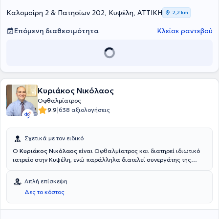
Καλομοίρη 2 & Πατησίων 202, Κυψέλη, ΑΤΤΙΚΗ
2,2 km
Επόμενη διαθεσιμότητα
Κλείσε ραντεβού
Κυριάκος Νικόλαος
Οφθαλμίατρος
|
9.9
638 αξιολογήσεις
Σχετικά με τον ειδικό
Ο
Κυριάκος Νικόλαος
είναι Οφθαλμίατρος και διατηρεί ιδιωτικό
ιατρείο στην Κυψέλη, ενώ παράλληλα διατελεί συνεργάτης της
Βιοκλινικής Αθηνών, της Eye Day Clinic και της Οφθαλμολογικής
Κλινικής "Υπαπαντή". Είναι πτυχιούχος της Ιατρικής Σχολής του
Απλή επίσκεψη
Εθνικού και Καποδιστριακού Πανεπιστημίου Αθηνών και
Δες το κόστος
ειδικεύεται στη χειρουργική πρόσθιου ημιμορίου (καταράκτη,
γλαυκώματος και διόρθωση διαθλαστικών ανωμαλιών με χρήση
Laser), καθώς και στις παθήσεις βυθού και ωχράς κηλίδας.