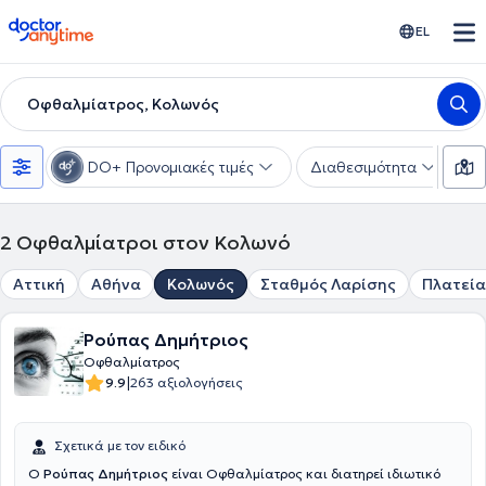
doctoranytime
EL
Οφθαλμίατρος, Κολωνός
DO+ Προνομιακές τιμές
Διαθεσιμότητα
Υ
2
Οφθαλμίατροι στον Κολωνό
Αττική
Αθήνα
Κολωνός
Σταθμός Λαρίσης
Πλατεία
Ρούπας Δημήτριος
Οφθαλμίατρος
|
9.9
263 αξιολογήσεις
Σχετικά με τον ειδικό
Ο
Ρούπας Δημήτριος
είναι Οφθαλμίατρος και διατηρεί ιδιωτικό