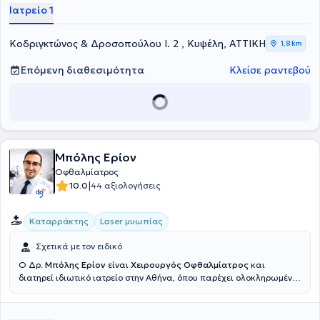
Διαθέτει σημαντικό επιστημονικό έργο, με ανακοινώσεις σε ιατρικά
Ιατρείο 1
συνέδρια στην Ελλάδα και το εξωτερικό.
Κοδριγκτώνος & Δροσοπούλου Ι. 2 , Κυψέλη, ΑΤΤΙΚΗ
1,8 km
Επόμενη διαθεσιμότητα
Κλείσε ραντεβού
Μπόλης Ερίον
Οφθαλμίατρος
|
10.0
44 αξιολογήσεις
Καταρράκτης
Laser μυωπίας
Σχετικά με τον ειδικό
Ο Δρ.
Μπόλης Ερίον
είναι
Χειρουργός Οφθαλμίατρος
και
διατηρεί ιδιωτικό ιατρείο στην Αθήνα, όπου παρέχει ολοκληρωμένη
φροντίδα όρασης για ενήλικες και παιδιά. Είναι απόφοιτος της
Ιατρικής Σχολής του Πανεπιστημίου Αθηνών, στην οποίαν εισήχθη
κατόπιν αριστείας στις Πανελλαδικές Εξετάσεις. Απεφοίτησε με