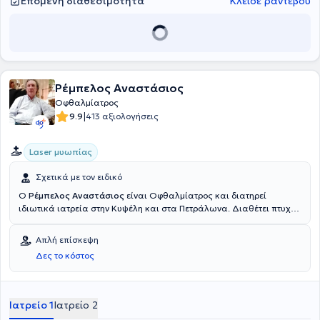
Επόμενη διαθεσιμότητα
Κλείσε ραντεβού
Ρέμπελος Αναστάσιος
Οφθαλμίατρος
|
9.9
413 αξιολογήσεις
Laser μυωπίας
Σχετικά με τον ειδικό
Ο
Ρέμπελος Αναστάσιος
είναι Οφθαλμίατρος και διατηρεί
ιδιωτικά ιατρεία στην Κυψέλη και στα Πετράλωνα. Διαθέτει πτυχίο
ιατρικής από την Ιατρική Σχολή του Εθνικού και Καποδιστριακού
Πανεπιστημίου Αθηνών και ειδικεύτηκε στην Οφθαλμολογία, στο
Απλή επίσκεψη
Γενικό Νοσοκομείο Αθηνών “Ιπποκράτειο”. Έχει εργαστεί ως
Δες το κόστος
οφθαλμίατρος στο ΙΚΑ Κεραμεικού. Τέλος, παρακολουθεί πλήθος
συνεδρίων στα πλαίσια της συνεχούς κατάρτισης και είναι μέλος
του Ιατρικού Συλλόγου Αθηνών.
Ιατρείο 1
Ιατρείο 2