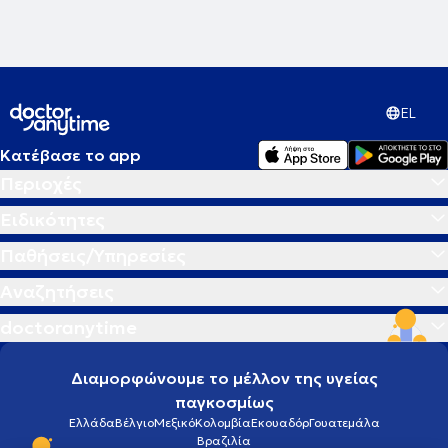
EL
Κατέβασε το app
Περιοχές
Ειδικότητες
Παθήσεις/Υπηρεσίες
Αναζητήσεις
doctoranytime
Διαμορφώνουμε το μέλλον της υγείας
παγκοσμίως
Ελλάδα
Βέλγιο
Μεξικό
Κολομβία
Εκουαδόρ
Γουατεμάλα
Βραζιλία