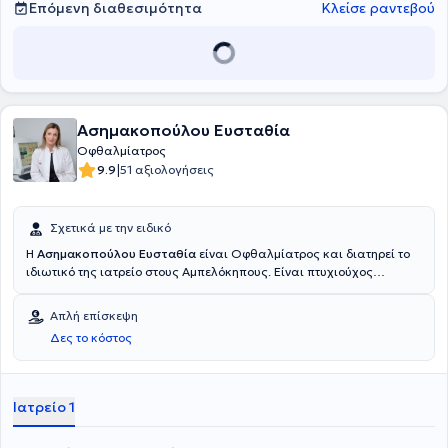
Επόμενη διαθεσιμότητα
Κλείσε ραντεβού
Ασημακοπούλου Ευσταθία
Οφθαλμίατρος
|
9.9
51 αξιολογήσεις
Σχετικά με την ειδικό
Η
Ασημακοπούλου Ευσταθία
είναι Οφθαλμίατρος και διατηρεί το
ιδιωτικό της ιατρείο στους Αμπελόκηπους. Είναι πτυχιούχος
Ιατρικής από την Ιατρική Σχολή της Λιέγης στο Βέλγιο ενώ
ειδικεύτηκε στην Οφθαλμολογία στην Πανεπιστημιακή Κλινική του Γ.
Απλή επίσκεψη
Γεννηματάς. Η ιατρός διατελεί επιστημονική συνεργάτης του
Δες το κόστος
Οφθαλμολογικού Αθηνών καθώς και του Metropolitan.
Ιατρείο 1