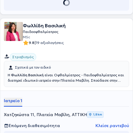
Φωλλίδη Βασιλική
Παιδοοφθαλμίατρος
MSc
|
9.8
19 αξιολογήσεις
Στραβισμός
Σχετικά με τον ειδικό
Η
Φωλλίδη Βασιλική
είναι Οφθαλμίατρος - Παιδοφθαλμίατρος και
διατηρεί ιδιωτικό ιατρείο στην Πλατεία Μαβίλη. Σπούδασε στην
ιατρική σχολή του Εθνικού & Καποδιστριακού Πανεπιστημίου
Αθηνών. Στο ίδιο εκπαιδευτικό ίδρυμα πραγματοποίησε
μεταπτυχιακές σπουδές στην "Ιατρική γενετική: κλινική και
Ιατρείο 1
εργαστηριακή κατεύθυνση". Ειδικεύθηκε στη Χειρουργική
Οφθαλμολογία - Παιδοφθαλμολογία στο Νοσοκομείο Παίδων "Η
Αγία Σοφία" στην Αθήνα, αποκτώντας ανεκτίμητη εμπειρία τόσο
Χατζηκώστα 11, Πλατεία Μαβίλη, ΑΤΤΙΚΗ
1,8 km
στην εξειδικευμένη παιδοφθαλμολογική εξέταση όσο και στη
χειρουργική αποκατάσταση παιδοφθαλμολογικών νοσημάτων. Από
Επόμενη διαθεσιμότητα
Κλείσε ραντεβού
το 2012 έως και το 2014 ασκήθηκε δε επιπλέον στην