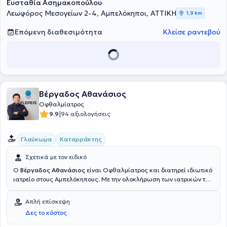
Ευσταθία Ασημακοπούλου
Λεωφόρος Μεσογείων 2-4, Αμπελόκηποι, ΑΤΤΙΚΗ
1,9 km
Επόμενη διαθεσιμότητα
Κλείσε ραντεβού
Βέργαδος Αθανάσιος
Οφθαλμίατρος
|
9.9
94 αξιολογήσεις
Γλαύκωμα
Καταρράκτης
Σχετικά με τον ειδικό
Ο
Βέργαδος Αθανάσιος
είναι Οφθαλμίατρος και διατηρεί ιδιωτικό
ιατρείο στους Αμπελόκηπους. Με την ολοκλήρωση των ιατρικών του
σπουδών, ειδικεύτηκε στην Ά Πανεπιστημιακή κλινική
Οφθαλμολογίας (Γ. Γεννηματάς - ΚΟΦΚΑ). Τον Μάιο του 2014 του
Απλή επίσκεψη
απονεμήθηκε το Διδακτορικό στην Οφθαλμολογία με το Ερευνητικό
Δες το κόστος
Έργο «Προπεριμετρικές αλλοιώσεις στο ψευδοαποφολιδωτικό
Γλαύκωμα» από την Ιατρική Σχολή του Πανεπιστημίου Αθηνών.