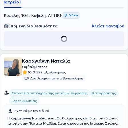
Ιατρείο 1
Εταιρείας, της Ελληνικής Εταιρείας Υαλοειδούς -
Αμφιβληστροειδούς, της Ελληνικής Εταιρείας Γλαυκώματος, καθώς
και της Ευρωπαϊκής Εταιρείας Αμφιβληστροειδούς και διαθέτει
Κυψέλης 104, Κυψέλη, ΑΤΤΙΚΗ
0,6 km
δημοσιεύσεις σε διεθνή και ελληνικά ιατρικά περιοδικά.
Επόμενη διαθεσιμότητα
Κλείσε ραντεβού
Καραγιάννη Ναταλία
Οφθαλμίατρος
|
10.0
597 αξιολογήσεις
Διαθεσιμότητα για βιντεοκλήση
Θεραπεία αντιγήρανσης ρυτίδων έκφρασης
Καταρράκτης
Laser μυωπίας
Σχετικά με την ειδικό
Η
Καραγιάννη Ναταλία
είναι Οφθαλμίατρος και διατηρεί ιδιωτικό
ιατρείο στην Πλατεία Μαβίλη. Είναι απόφοιτη της Ιατρικής Σχολής