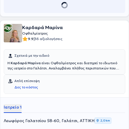
απευθυνόμενος σε κάθε ηλικία, ενώ εξειδικεύεται στο Laser
μυωπίας, στη χειρουργική καταρράκτη και στην ωχρά κηλίδα.
Καρδαρά Μαρίνα
Οφθαλμίατρος
|
9.9
36 αξιολογήσεις
Σχετικά με την ειδικό
Η
Καρδαρά Μαρίνα
είναι Οφθαλμίατρος και διατηρεί το ιδιωτικό
της ιατρείο στο Γαλάτσι. Αναλαμβάνει πλήθος περιστατικών που
άπτονται όλου του φάσματος της Ειδικότητάς της, έχοντας στο
επίκεντρο την καλύτερη δυνατή εξυπηρέτηση των εξατομικευμένων
Απλή επίσκεψη
αναγκών κάθε ασθενούς.
Δες το κόστος
Ιατρείο 1
Λεωφόρος Γαλατσίου 58-60, Γαλάτσι, ΑΤΤΙΚΗ
2,0 km