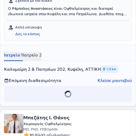
Σχετικά με τον ειδικό
Ο
Ρέμπελος Αναστάσιος
είναι Οφθαλμίατρος και διατηρεί
ιδιωτικά ιατρεία στην Κυψέλη και στα Πετράλωνα. Διαθέτει πτυχίο
ιατρικής από την Ιατρική Σχολή του Εθνικού και Καποδιστριακού
Πανεπιστημίου Αθηνών και ειδικεύτηκε στην Οφθαλμολογία, στο
Απλή επίσκεψη
Γενικό Νοσοκομείο Αθηνών “Ιπποκράτειο”. Έχει εργαστεί ως
Δες το κόστος
οφθαλμίατρος στο ΙΚΑ Κεραμεικού. Τέλος, παρακολουθεί πλήθος
συνεδρίων στα πλαίσια της συνεχούς κατάρτισης και είναι μέλος
του Ιατρικού Συλλόγου Αθηνών.
Ιατρείο 1
Ιατρείο 2
Καλομοίρη 2 & Πατησίων 202, Κυψέλη, ΑΤΤΙΚΗ
1,3 km
Επόμενη διαθεσιμότητα
Κλείσε ραντεβού
Μπεζάτης Ι. Θάνος
Χειρουργός Οφθαλμίατρος
MD, PhD, FEBOphth
|
10.0
495 αξιολογήσεις