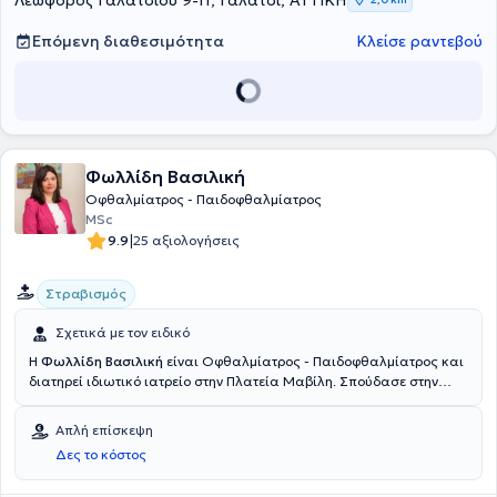
Λεωφόρος Γαλατσίου 9-11, Γαλάτσι, ΑΤΤΙΚΗ
for the study of Insulin Resistance.
Επόμενη διαθεσιμότητα
Κλείσε ραντεβού
Φωλλίδη Βασιλική
Οφθαλμίατρος - Παιδοφθαλμίατρος
MSc
|
9.9
25 αξιολογήσεις
Στραβισμός
Σχετικά με τον ειδικό
Η
Φωλλίδη Βασιλική
είναι Οφθαλμίατρος - Παιδοφθαλμίατρος και
διατηρεί ιδιωτικό ιατρείο στην Πλατεία Μαβίλη. Σπούδασε στην
ιατρική σχολή του Εθνικού & Καποδιστριακού Πανεπιστημίου
Αθηνών. Στο ίδιο εκπαιδευτικό ίδρυμα πραγματοποίησε
Απλή επίσκεψη
μεταπτυχιακές σπουδές στην "Ιατρική γενετική: κλινική και
Δες το κόστος
εργαστηριακή κατεύθυνση". Ειδικεύθηκε στη Χειρουργική
Οφθαλμολογία - Παιδοφθαλμολογία στο Νοσοκομείο Παίδων "Η