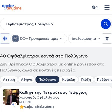
doctoranytime
EL
Οφθαλμίατρος, Πολύγωνο
DO+ Προνομιακές τιμές
Διαθεσιμότητα
Υ
40
Οφθαλμίατροι κοντά στο Πολύγωνο
Δεν βρέθηκαν Οφθαλμίατροι με online ραντεβού στο
Πολύγωνο, αλλά σε κοντινές περιοχές.
Αττική
Αθήνα
Πολύγωνο
Κυψέλη
Γκύζη
Πεδίον 
Καθηγητής Πετρούτσος Γεώργιος
Χειρουργός Οφθαλμίατρος
MD, PhD
|
9.8
87 αξιολογήσεις