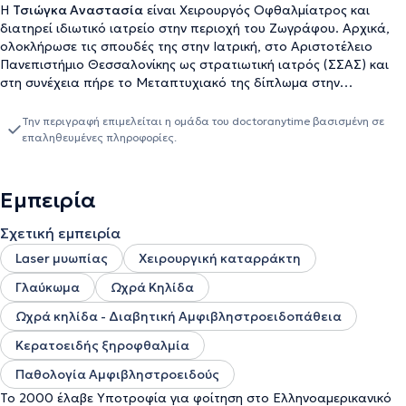
Η
Τσιώγκα Αναστασία
είναι Χειρουργός Οφθαλμίατρος και
διατηρεί ιδιωτικό ιατρείο στην περιοχή του Ζωγράφου. Αρχικά,
ολοκλήρωσε τις σπουδές της στην Ιατρική, στο Αριστοτέλειο
Πανεπιστήμιο Θεσσαλονίκης ως στρατιωτική ιατρός (ΣΣΑΣ) και
στη συνέχεια πήρε το Μεταπτυχιακό της δίπλωμα στην
Βιοστατιστική από το Εθνικό και Καποδιστριακό Πανεπιστήμιο
Αθηνών, στο οποίο μέχρι και σήμερα είναι Υποψήφια Διδάκτωρ.
Την περιγραφή επιμελείται η ομάδα του doctoranytime βασισμένη σε
Στο παρελθόν, έχει αποκτήσει πληθώρα εμπειριών ως
επαληθευμένες πληροφορίες.
Ειδικευόμενη στο 401 Γενικό Στρατιωτικό Νοσοκομείο Αθηνών,
στο Γενικό Νοσοκομείο Αθηνών ''Γεώργιος Γεννηματάς" αλλά και
ως Ιατρός Κέντρου στο Κέντρο Εκπαίδευσης Πυροβολικού στη
Εμπειρία
Θήβα. Επιπλέον, είναι Συνεργάτης Οφθαλμίατρος στο Ευγενίδειο
Ιδιωτικό θεραπευτήριο και στο Ιδιωτικό Αθηναϊκό Διαθλαστικό
Σχετική εμπειρία
Κέντρο. Αξιοσημείωτη είναι η συμμετοχή της ως Συντονίστρια
Laser μυωπίας
Χειρουργική καταρράκτη
Προγράμματος ΑΙ για Οφθαλμολογικές Διαγνώσεις. Τέλος, έχει
λάβει πληθώρα βραβείων και έχει συμμετάσχει σε σεμινάρια
Γλαύκωμα
Ωχρά Κηλίδα
μικροχειρουργικής ως εκπαιδευόμενη αλλά και ως εκπαιδεύτρια.
Ωχρά κηλίδα - Διαβητική Αμφιβληστροειδοπάθεια
Κερατοειδής ξηροφθαλμία
Παθολογία Αμφιβληστροειδούς
Το 2000 έλαβε Υποτροφία για φοίτηση στο Ελληνοαμερικανικό