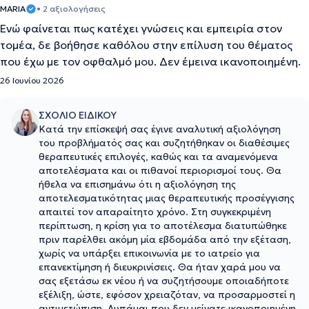
MARIA
• 2 αξιολογήσεις
Ενώ φαίνεται πως κατέχει γνώσεις και εμπειρία στον
τομέα, δε βοήθησε καθόλου στην επίλυση του θέματος
που έχω με τον οφθαλμό μου. Δεν έμεινα ικανοποιημένη.
26 Ιουνίου 2026
ΣΧΟΛΙΟ ΕΙΔΙΚΟΥ
Κατά την επίσκεψή σας έγινε αναλυτική αξιολόγηση
του προβλήματός σας και συζητήθηκαν οι διαθέσιμες
θεραπευτικές επιλογές, καθώς και τα αναμενόμενα
αποτελέσματα και οι πιθανοί περιορισμοί τους. Θα
ήθελα να επισημάνω ότι η αξιολόγηση της
αποτελεσματικότητας μιας θεραπευτικής προσέγγισης
απαιτεί τον απαραίτητο χρόνο. Στη συγκεκριμένη
περίπτωση, η κρίση για το αποτέλεσμα διατυπώθηκε
πριν παρέλθει ακόμη μία εβδομάδα από την εξέταση,
χωρίς να υπάρξει επικοινωνία με το ιατρείο για
επανεκτίμηση ή διευκρινίσεις. Θα ήταν χαρά μου να
σας εξετάσω εκ νέου ή να συζητήσουμε οποιαδήποτε
εξέλιξη, ώστε, εφόσον χρειαζόταν, να προσαρμοστεί η
αντιμετώπιση. Λυπάμαι που δεν μείνατε ικανοποιημένη