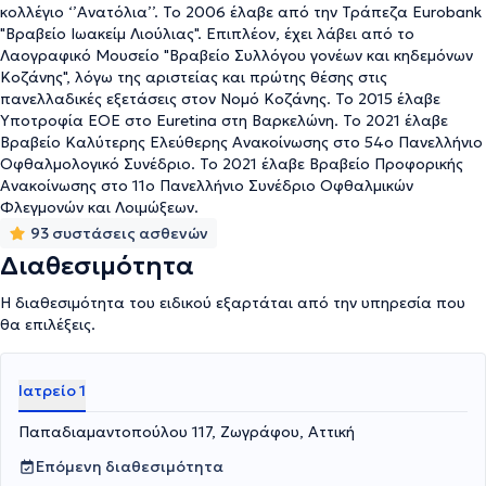
κολλέγιο ‘’Ανατόλια’’. Το 2006 έλαβε από την Τράπεζα Eurobank
"Βραβείο Ιωακείμ Λιούλιας". Επιπλέον, έχει λάβει από το
Λαογραφικό Μουσείο "Βραβείο Συλλόγου γονέων και κηδεμόνων
Κοζάνης", λόγω της αριστείας και πρώτης θέσης στις
πανελλαδικές εξετάσεις στον Νομό Κοζάνης. Το 2015 έλαβε
Υποτροφία ΕΟΕ στο Euretina στη Βαρκελώνη. Το 2021 έλαβε
Βραβείο Καλύτερης Ελεύθερης Ανακοίνωσης στο 54ο Πανελλήνιο
Οφθαλμολογικό Συνέδριο. Το 2021 έλαβε Βραβείο Προφορικής
Ανακοίνωσης στο 11ο Πανελλήνιο Συνέδριο Οφθαλμικών
Φλεγμονών και Λοιμώξεων.
93 συστάσεις ασθενών
Διαθεσιμότητα
Η διαθεσιμότητα του ειδικού εξαρτάται από την υπηρεσία που
θα επιλέξεις.
Ιατρείο 1
Παπαδιαμαντοπούλου 117, Ζωγράφου, Αττική
Επόμενη διαθεσιμότητα