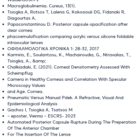
Macroglobulinemia. Cureus, 13(1).
Tsiogka A, Rotsos T, Lalenis G, Kokosiouli DG, Fidanaki R,
Diagourtas A,
Papaconstantinou D. Posterior capsule opacification after
clear cornea
phacoemulsification comparing acrylic versus silicone foldable
intraocular lenses
ΟΦΘΑΛΜΟΛΟΓΙΚΑ ΧΡΟΝΙΚΑ 1: 28-32, 2017
Karmiris, E., Soulantzou, K., Machairoudia, G., Ntravalias, T.,
Tsiogka, A., &amp;
Chalkiadaki, E. (2021). Corneal Densitometry Assessed With
Scheimpflug
Camera in Healthy Corneas and Correlation With Specular
Microscopy Values
and Age. Cornea.
Pneumatic Versus Manual Pdek. A Refractive, Visual And
Epidemiological Analysis
Giachos I, Tsiogka A, Tsatsos M
– eposter, Vienna – ESCRS- 2023
Automated Posterior Capsule Rupture During The Preperation
Of The Anterior Chamber
For The Insertion Of The Lense