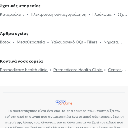
Μαβίλη
Οφθαλμίατροι στα Ιλίσια
Οφθαλμίατροι στου Γκύζη
Σχετικές υπηρεσίες
Οφθαλμίατροι στο Νέο Ψυχικό
Οφθαλμίατροι στην Καισαριανή
Καταρράκτης
Ηλεκτρονική συνταγογράφηση
Γλαύκωμα
Ωχρά
Οφθαλμίατροι στο Κολωνάκι
Οφθαλμίατροι στο Παγκράτι
κηλίδα
Επιπεφυκίτιδα
Κριθαράκι
Αστιγματισμός
Μυωπία
Οφθαλμίατροι στον Βύρωνα
Οφθαλμίατροι στο Σύνταγμα
Υπερμετρωπία
PRK
Βλεφαροπλαστική
Laser μυωπίας
Οφθαλμίατροι στην Κυψέλη
Οφθαλμίατροι στον Χολαργό
Άρθρα υγείας
Χαλάζιο
Κερατόκωνος
Φλουοροαγγειογραφία
Πιστοποιητικά
Οφθαλμίατροι στο Χαλάνδρι
Οφθαλμίατροι στο Ψυχικό
Botox
Μεσοθεραπεία
Υαλουρονικό Οξύ - Fillers
Νήματα
υγείας για εργασία
Botox
Μεσοθεραπεία
Υαλουρονικό Οξύ -
Οφθαλμίατροι στο Κουκάκι
Οφθαλμίατροι στο Γαλάτσι
Προσώπου (Lifting)
Αποκόλληση αμφιβληστροειδούς
Fillers
Στραβισμός
Οφθαλμίατροι στον Νέο Κόσμο
Οφθαλμίατροι στα Πατήσια
Βλεφαροπλαστική
Laser μυωπίας
Γλαύκωμα
Καταρράκτης
Κοντινά νοσοκομεία
Ωχρά κηλίδα
Premedicare health clinic
Premedicare Health Clinic
Center NT-
CardioMetabolics
Bioclab Ιδιωτικά Πολυιατρεία
Ιάζω
Το doctoranytime είναι ένα end-to-end solution που υποστηρίζει τον
χρήστη από τη στιγμή που αντιμετωπίζει ένα ιατρικό σύμπτωμα μέχρι τη
στιγμή της λύσης του, δίνοντας του τη δυνατότητα να βρεί τον ειδικό που
χρειάζεται, να ζητήσει καθοδήγηση μέσω chat και να μιλήσει μαζί του