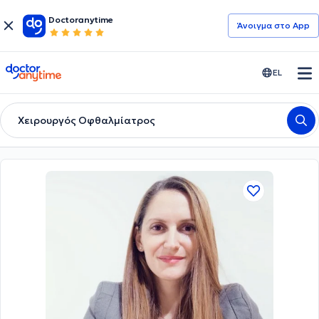
Doctoranytime
Άνοιγμα στο App
doctoranytime
EL
Χειρουργός Οφθαλμίατρος