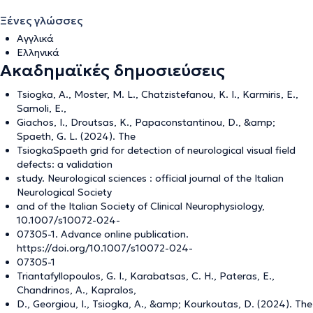
Ξένες γλώσσες
Αγγλικά
Ελληνικά
Ακαδημαϊκές δημοσιεύσεις
Tsiogka, A., Moster, M. L., Chatzistefanou, K. I., Karmiris, E.,
Samoli, E.,
Giachos, I., Droutsas, K., Papaconstantinou, D., &amp;
Spaeth, G. L. (2024). The
TsiogkaSpaeth grid for detection of neurological visual field
defects: a validation
study. Neurological sciences : official journal of the Italian
Neurological Society
and of the Italian Society of Clinical Neurophysiology,
10.1007/s10072-024-
07305-1. Advance online publication.
https://doi.org/10.1007/s10072-024-
07305-1
Triantafyllopoulos, G. I., Karabatsas, C. H., Pateras, E.,
Chandrinos, A., Kapralos,
D., Georgiou, I., Tsiogka, A., &amp; Kourkoutas, D. (2024). The