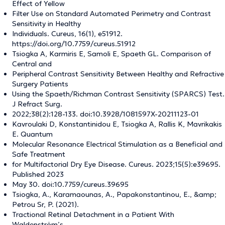
Effect of Yellow
Filter Use on Standard Automated Perimetry and Contrast
Sensitivity in Healthy
Individuals. Cureus, 16(1), e51912.
https://doi.org/10.7759/cureus.51912
Tsiogka A, Karmiris E, Samoli E, Spaeth GL. Comparison of
Central and
Peripheral Contrast Sensitivity Between Healthy and Refractive
Surgery Patients
Using the Spaeth/Richman Contrast Sensitivity (SPARCS) Test.
J Refract Surg.
2022;38(2):128-133. doi:10.3928/1081597X-20211123-01
Kavroulaki D, Konstantinidou E, Tsiogka A, Rallis K, Mavrikakis
E. Quantum
Molecular Resonance Electrical Stimulation as a Beneficial and
Safe Treatment
for Multifactorial Dry Eye Disease. Cureus. 2023;15(5):e39695.
Published 2023
May 30. doi:10.7759/cureus.39695
Tsiogka, A., Karamaounas, A., Papakonstantinou, E., &amp;
Petrou Sr, P. (2021).
Tractional Retinal Detachment in a Patient With
Waldenström’s