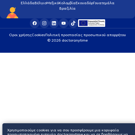
Ελλάδα
Βέλγιο
Μεξικό
Κολομβία
Εκουαδόρ
Γουατεμάλα
Βραζιλία
Οροι χρήσης
Cookies
Πολιτική προστασίας προσωπικού απορρήτου
© 2026 doctoranytime
Χρησιμοποιούμε cookies για να σου προσφέρουμε μια κορυφαία
προσωποποιημένη εμπειρία doctoranytime και να σε βοηθήσουμε να