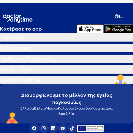
EL
Κατέβασε το app
Περιοχές
Ειδικότητες
Παθήσεις/Υπηρεσίες
Αναζητήσεις
doctoranytime
Διαμορφώνουμε το μέλλον της υγείας
παγκοσμίως
Ελλάδα
Βέλγιο
Μεξικό
Κολομβία
Εκουαδόρ
Γουατεμάλα
Βραζιλία