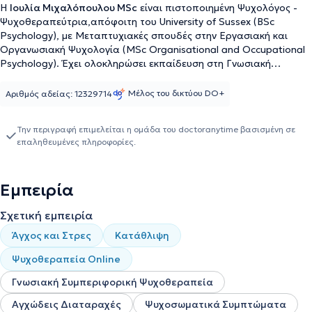
Η
Ιουλία Μιχαλόπουλου MSc
είναι πιστοποιημένη Ψυχολόγος -
Ψυχοθεραπεύτρια,απόφοιτη του University of Sussex (BSc
Psychology), με Μεταπτυχιακές σπουδές στην Εργασιακή και
Οργανωσιακή Ψυχολογία (MSc Organisational and Occupational
Psychology). Έχει ολοκληρώσει εκπαίδευση στη Γνωσιακή
Συμπεριφορική Θεραπεία (CBT) και βρίσκεται σε εκπαίδευση στη
Γνωσιακή Συμπεριφορική Κλινική Υπνοθεραπεία (Cognitive
Μέλος του δικτύου DO+
Αριθμός αδείας: 12329714
Behavioural Clinical Hypnotherapy).Εξειδικεύεται σε θέματα
άγχους, κατάθλιψης, επιλόχειας κατάθλιψης, διαχείρισης
Την περιγραφή επιμελείται η ομάδα του doctoranytime βασισμένη σε
σχέσεων, αυτοεκτίμησης και κρίσεων ζωής.Η επαγγελματική της
επαληθευμένες πληροφορίες.
εμπειρία περιλαμβάνει τη συμμετοχή της ως βοηθού ψυχολόγου
στο Κέντρο Ψυχοθεραπειών και στο Ειδικό Ιατρείο Ψυχικής
Υγείας Γυναικών της Α’ Ψυχιατρικής Κλινικής ΕΚΠΑ, όπου
Εμπειρία
εμβάθυνε στην κατανόηση και υποστήριξη θεμάτων ψυχικής
υγείας που αφορούν τις γυναίκες. Παράλληλα, εργάστηκε στο
Σχετική εμπειρία
Community Learning Disability Team – Bellbrook Centre (NHS) στο
Ηνωμένο Βασίλειο, αποκτώντας πολύτιμη εμπειρία στην
Άγχος και Στρες
Κατάθλιψη
υποστήριξη ατόμων με αυτισμό και διαταραχή ελλειμματικής
προσοχής και υπερκινητικότητας (ΔΕΠΥ). Έχει επίσης εργαστεί ως
Ψυχοθεραπεία Online
συνοδός παράλληλης στήριξης σε σχολικό πλαίσιο, με έμφαση
Γνωσιακή Συμπεριφορική Ψυχοθεραπεία
στις αναπτυξιακές και κοινωνικοσυναισθηματικές ανάγκες
παιδιών με νευροαναπτυξιακές διαταραχές.Οι εμπειρίες αυτές
Αγχώδεις Διαταραχές
Ψυχοσωματικά Συμπτώματα