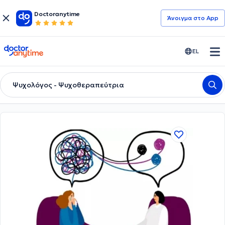
Doctoranytime
Άνοιγμα στο App
doctoranytime
EL
Ψυχολόγος - Ψυχοθεραπεύτρια