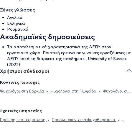
Ξένες γλώσσες
Αγγλικά
Ελληνικά
Ρουμανικά
Ακαδημαϊκές δημοσιεύσεις
Τα αποτελεσματικά χαρακτηριστικά της ΔΕΠΥ στον
εργασιακό χώρο: Ποιοτική έρευνα σε γυναίκες εργαζόμενες με
ΔΕΠΥ κατά τη διάρκεια της πανδημίας., University of Sussex
(2022)
Χρήσιμοι σύνδεσμοι
Κοντινές περιοχές
Ψυχολόγοι στη Βάρκιζα
Ψυχολόγοι στη Γλυφάδα
Ψυχολόγοι στη
Βάρη
Ψυχολόγοι στο Ελληνικό
Ψυχολόγοι στην Αργυρούπολη
Ψυχολόγοι στον Άλιμο
Ψυχολόγοι στην Ηλιούπολη
Ψυχολόγοι
Σχετικές υπηρεσίες
στον Άγιο Δημήτριο
Ψυχολόγοι στο Παλαιό Φάληρο
Ψυχολόγοι
Πρόωρη εκσπερμάτωση
Προσωποκεντρική ψυχοθεραπεία
στη Νέα Σμύρνη
Ψυχολόγοι στο Κορωπί
Ψυχολόγοι στον
Συνθετική ψυχοθεραπεία
Τριχοτιλλομανία
Ψυχοδυναμική
Βύρωνα
Ψυχολόγοι στον Υμηττό
Ψυχολόγοι στη Δάφνη