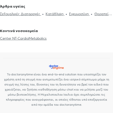
ψυχοθεραπεία
Συμβουλευτική εφήβων
Συμβουλευτική γονέων
Ψυχολόγοι στα Εξάρχεια
Ψυχολόγοι στην Καλλιθέα
Ψυχολόγοι
Άρθρα υγείας
και παιδιών
Ομαδική ψυχοθεραπεία
Κατάθλιψη
Νοητική
στον Νέο Κόσμο
Ψυχολόγοι στο Παγκράτι
Ψυχολόγοι στην
Σεξουαλικές Διαταραχές
Κατάθλιψη
Εγκυμοσύνη
Θεραπεία
ενδυνάμωση
Συμβουλευτική φροντιστών ατόμων με άνοια
Life
Αθήνα
Ψυχολόγοι στο Λαγονήσι
ζεύγους
Life coaching
Ψυχοθεραπεία Online
Ψυχογενής
coaching
Υπνοθεραπεία
Σεξουαλικές Διαταραχές
Βουλιμία - Ψυχογενής Ανορεξία
Αυτισμός
Εθισμός στο
Ψυχογενής Βουλιμία - Ψυχογενής Ανορεξία
Διαχείριση πένθους
Κοντινά νοσοκομεία
διαδίκτυο
ΔΕΠΥ
Κρίση πανικού
Δίαιτα και διατροφή
Τεστ προσωπικότητας
Τόνωση αυτοεκτίμησης
Άγχος και Στρες
Center NT-CardioMetabolics
Εθισμός
Τεστ επαγγελματικού προσανατολισμού
Κρίση πανικού
Το doctoranytime είναι ένα end-to-end solution που υποστηρίζει τον
χρήστη από τη στιγμή που αντιμετωπίζει ένα ιατρικό σύμπτωμα μέχρι τη
στιγμή της λύσης του, δίνοντας του τη δυνατότητα να βρεί τον ειδικό που
χρειάζεται, να ζητήσει καθοδήγηση μέσω chat και να μιλήσει μαζί του
μέσω βιντεοκλήσης. Η Μιχαλοπουλου Ιουλια έχει συμπληρώσει τις
πληροφορίες που αναγράφονται, οι οποίες τίθενται υπό επεξεργασία
από την ομάδα του doctoranytime.