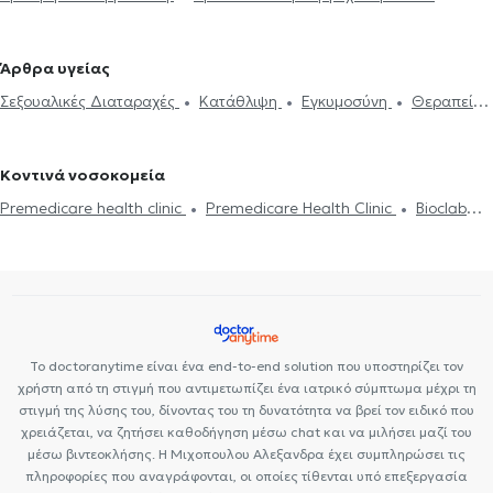
Κω
Ψυχολόγοι στα Ιλίσια
Ψυχολόγοι στην Πλατεία Μαβίλη
Συνθετική ψυχοθεραπεία
Τριχοτιλλομανία
Ψυχοδυναμική
Ψυχολόγοι στου Γκύζη
Ψυχολόγοι στο Νέο Ηράκλειο
Ψυχολόγοι
ψυχοθεραπεία
Συμβουλευτική εφήβων
Συμβουλευτική γονέων
στα Εξάρχεια
Ψυχολόγοι στο Πολύγωνο
Ψυχολόγοι στο Γαλάτσι
Άρθρα υγείας
και παιδιών
Ομαδική ψυχοθεραπεία
Κατάθλιψη
Νοητική
Ψυχολόγοι στο Κολωνάκι
Ψυχολόγοι στην Κυψέλη
Ψυχολόγοι
Σεξουαλικές Διαταραχές
Κατάθλιψη
Εγκυμοσύνη
Θεραπεία
ενδυνάμωση
Συμβουλευτική φροντιστών ατόμων με άνοια
Life
στον Χολαργό
Ψυχολόγοι στον Ευαγγελισμό
ζεύγους
Life coaching
Ψυχοθεραπεία Online
Ψυχογενής
coaching
Υπνοθεραπεία
Σεξουαλικές Διαταραχές
Βουλιμία - Ψυχογενής Ανορεξία
Αυτισμός
Εθισμός στο
Ψυχογενής Βουλιμία - Ψυχογενής Ανορεξία
Διαχείριση πένθους
Κοντινά νοσοκομεία
διαδίκτυο
ΔΕΠΥ
Κρίση πανικού
Δίαιτα και διατροφή
Τεστ προσωπικότητας
Τόνωση αυτοεκτίμησης
Άγχος και Στρες
Premedicare health clinic
Premedicare Health Clinic
Bioclab
Εθισμός
Τεστ επαγγελματικού προσανατολισμού
Κρίση πανικού
Ιδιωτικά Πολυιατρεία
Center NT-CardioMetabolics
Ιάζω
Το doctoranytime είναι ένα end-to-end solution που υποστηρίζει τον
χρήστη από τη στιγμή που αντιμετωπίζει ένα ιατρικό σύμπτωμα μέχρι τη
στιγμή της λύσης του, δίνοντας του τη δυνατότητα να βρεί τον ειδικό που
χρειάζεται, να ζητήσει καθοδήγηση μέσω chat και να μιλήσει μαζί του
μέσω βιντεοκλήσης. Η Μιχοπουλου Αλεξανδρα έχει συμπληρώσει τις
πληροφορίες που αναγράφονται, οι οποίες τίθενται υπό επεξεργασία