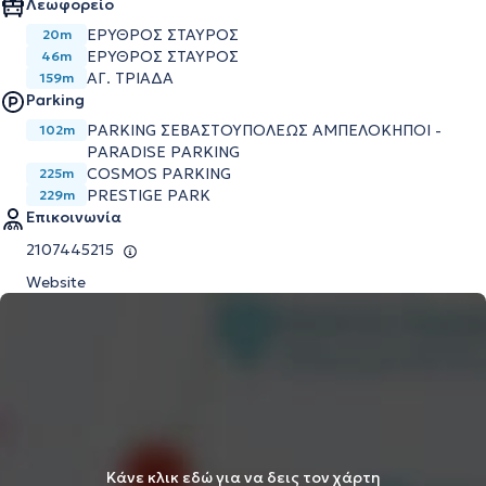
Λεωφορείο
ΕΡΥΘΡΟΣ ΣΤΑΥΡΟΣ
20m
ΕΡΥΘΡΟΣ ΣΤΑΥΡΟΣ
46m
ΑΓ. ΤΡΙΑΔΑ
159m
Parking
PARKING ΣΕΒΑΣΤΟΥΠΟΛΕΩΣ ΑΜΠΕΛΟΚΗΠΟΙ -
102m
PARADISE PARKING
COSMOS PARKING
225m
PRESTIGE PARK
229m
Επικοινωνία
2107445215
Website
Κάνε κλικ εδώ για να δεις τον χάρτη