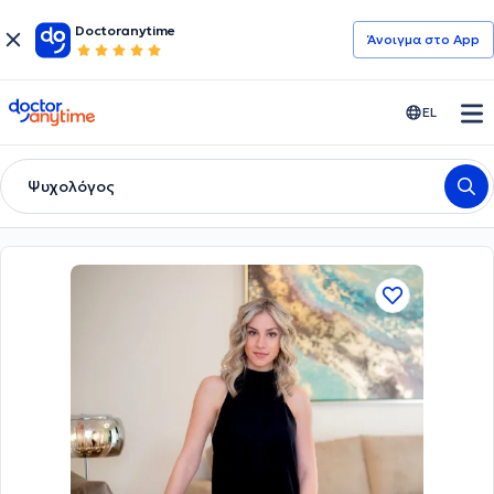
Doctoranytime
Άνοιγμα στο App
doctoranytime
EL
Ψυχολόγος