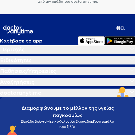
από την ομάδα του doctoranytime.
EL
Κατέβασε το app
Περιοχές
Ειδικότητες
Παθήσεις/Υπηρεσίες
Αναζητήσεις
doctoranytime
Διαμορφώνουμε το μέλλον της υγείας
παγκοσμίως
Ελλάδα
Βέλγιο
Μεξικό
Κολομβία
Εκουαδόρ
Γουατεμάλα
Βραζιλία