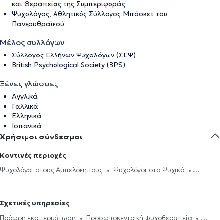
και Θεραπείας της Συμπεριφοράς
Ψυχολόγος, Αθλητικός Σύλλογος Μπάσκετ του
Πανερυθραϊκού
Μέλος συλλόγων
Σύλλογος Ελλήνων Ψυχολόγων (ΣΕΨ)
British Psychological Society (BPS)
Ξένες γλώσσες
Αγγλικά
Γαλλικά
Ελληνικά
Ισπανικά
Χρήσιμοι σύνδεσμοι
Κοντινές περιοχές
Ψυχολόγοι στους Αμπελόκηπους
Ψυχολόγοι στο Ψυχικό
Ψυχολόγοι στη Νέα φιλοθέη
Ψυχολόγοι στου Ζωγράφου
Ψυχολόγοι στην Αθήνα
Ψυχολόγοι στο Νέο Ψυχικό
Ψυχολόγοι
Σχετικές υπηρεσίες
στου Γουδή
Ψυχολόγοι στον Ερυθρό Σταυρό
Ψυχολόγοι στην
Πρόωρη εκσπερμάτωση
Προσωποκεντρική ψυχοθεραπεία