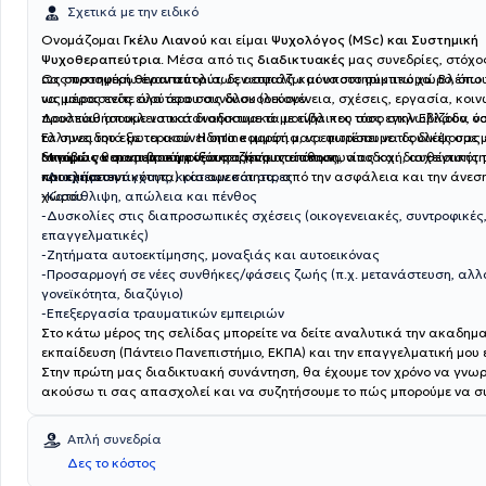
Σχετικά με την ειδικό
Ονομάζομαι
Γκέλυ Λιανού
και είμαι
Ψυχολόγος (MSc) και Συστημική
Ψυχοθεραπεύτρια
. Μέσα από τις
διαδικτυακές
μας συνεδρίες, στόχος
σας προσφέρω έναν απολύτως ασφαλή και υποστηρικτικό χώρο, όπο
Ως
συστημική θεραπεύτρια
, δεν εστιάζω μόνο στο σύμπτωμα. Βλέπω
να μοιραστείτε όλα όσα σας δυσκολεύουν.
ως μέρος ενός ευρύτερου συνόλου (οικογένεια, σχέσεις, εργασία, κοιν
προσπαθήσουμε να κατανοήσουμε τα μοτίβα που σας εγκλωβίζουν, ν
Δουλεύω αποκλειστικά διαδικτυακά με ενήλικες τόσο στην Ελλάδα όσ
τα συνειδητά με τα ασυνείδητα κομμάτια, να φωτίσουμε τις δικές σας
Έλληνες του εξωτερικού. Η online μορφή μας επιτρέπει να δουλέψουμε μ
δυνάμεις και να βρούμε νέους τρόπους επικοινωνίας και διαχείρισης 
ακριβώς θεραπευτική ποιότητα (ενσυναίσθηση, αποδοχή, αυθεντικότη
Μπορώ να σας υποστηρίξω σε ζητήματα όπως:
προκλήσεων.
και εμπιστευτικότητα) και αμεσότητα, από την ασφάλεια και την άνεσ
-Διαχείριση άγχους, κρίσεων και στρες
χώρου.
-Κατάθλιψη, απώλεια και πένθος
-Δυσκολίες στις διαπροσωπικές σχέσεις (οικογενειακές, συντροφικές
επαγγελματικές)
-Ζητήματα αυτοεκτίμησης, μοναξιάς και αυτοεικόνας
-Προσαρμογή σε νέες συνθήκες/φάσεις ζωής (π.χ. μετανάστευση, αλλ
γονεϊκότητα, διαζύγιο)
-Επεξεργασία τραυματικών εμπειριών
Στο κάτω μέρος της σελίδας μπορείτε να δείτε αναλυτικά την ακαδημ
εκπαίδευση (Πάντειο Πανεπιστήμιο, ΕΚΠΑ) και την επαγγελματική μου 
Στην πρώτη μας διαδικτυακή συνάντηση, θα έχουμε τον χρόνο να γνωρ
ακούσω τι σας απασχολεί και να συζητήσουμε το πώς μπορούμε να σ
Απλή συνεδρία
Δες το κόστος