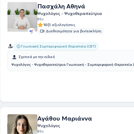
Πεντέλης, στο "Μαζί για το παιδί", στο Αναρρωτήριο Παίδων Πεντέλης
Πασχάλη Αθηνά
Ιατρεία του Δήμου Ηρακλείου Αττικής και σε άλλες δομές. Τέλος, συμμ
Ψυχολόγος - Ψυχοθεραπεύτρια
πολυάριθμα συνέδρια, ειδικά σεμινάρια, workshops, ημερίδες στην Ελ
BSc
τη διαρκή ενημέρωση και κατάρτιση της.
|
10
3 αξιολογήσεις
Διαθεσιμότητα για βιντεοκλήση
Γνωσιακή Συμπεριφορική Θεραπεία (CBT)
Σχετικά με την ειδικό
Ψυχολόγος - Ψυχοθεραπεύτρια Γνωσιακή - Συμπεριφορική Θεραπεία 
Αγάθου Μαριάννα
Ψυχολόγος
BSc