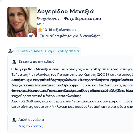
Αυγερίδου Μενεξιά
Ψυχολόγος - Ψυχοθεραπεύτρια
MSc
|
10
16 αξιολογήσεις
Διαθεσιμότητα για βιντεοκλήση
Γνωστική Αναλυτική ψυχοθεραπεία
Σχετικά με την ειδικό
Η
Αυγερίδου Μενεξιά
είναι
Ψυχολόγος – Ψυχοθεραπεύτρια,
απόφοι
Τμήματος Ψυχολογίας του Πανεπιστημίου Κρήτης (2008) και κάτοχος 
Ασκήσεως Επαγγέλματος Ψυχολόγου. Διατηρεί ιδιωτικό γραφείο όπο
-μεταπτυχιακές σπουδές στην Κοινωνική Ψυχιατρική στο Τμήμα Ιατρικ
πραγματοποιεί συνεδρίες τόσο δια ζώσης όσο και διαδικτυακά, προσ
Δημοκρίτειου Πανεπιστημίου Θράκης
ψυχολογική υποστήριξη σε ενήλικες, εφήβους και οικογένειες.Έχει ολ
-την εκπαίδευση στη Γνωστική Αναλυτική Ψυχοθεραπεία (ΓΑΨ) στο Ιατ
Ψυχοθεραπευτικό Κέντρο Θεσσαλονίκης.
Από το 2009 έως και σήμερα εργάζεται αδιάκοπα στον χώρο της ψυχι
αποκτώντας ουσιαστική κλινική και συμβουλευτική εμπειρία μέσα απ
συνεργασία της με διάφορους δημόσιους και ιδιωτικούς φορείς. Παρά
παρακολουθήσει πληθώρα εκπαιδευτικών και βιωματικών σεμιναρίω
Απλή συνεδρία
διευρύνοντας συνεχώς τις γνώσεις και τις δεξιότητές της.Η θεραπευτι
Δες το κόστος
προσέγγιση βασίζεται στον σεβασμό, την αυθεντική επαφή και την απο