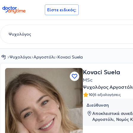
doctoranytime
Είστε ειδικός;
Ψυχολόγοι
Αργοστόλι
Kovaci Suela
Kovaci Suela
MSc
Ψυχολόγος Αργοστόλ
|
10
6 αξιολογήσεις
Διεύθυνση
Αποκλειστικά συνεδ
Αργοστόλι, Νομός 