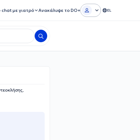
e chat με γιατρό
Ανακάλυψε το DO+
EL
ντεοκλήσης,