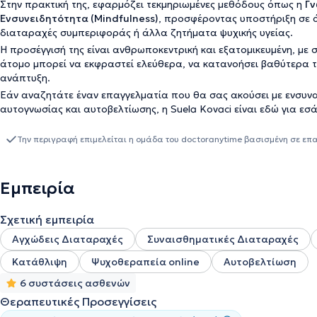
Στην πρακτική της, εφαρμόζει τεκμηριωμένες μεθόδους όπως η
Γν
Ενσυνειδητότητα (Mindfulness)
, προσφέροντας υποστήριξη σε ά
διαταραχές συμπεριφοράς ή άλλα ζητήματα ψυχικής υγείας.
Η προσέγγισή της είναι ανθρωποκεντρική και εξατομικευμένη, μ
άτομο μπορεί να εκφραστεί ελεύθερα, να κατανοήσει βαθύτερα 
ανάπτυξη.
Εάν αναζητάτε έναν επαγγελματία που θα σας ακούσει με ενσυνα
αυτογνωσίας και αυτοβελτίωσης, η Suela Kovaci είναι εδώ για εσά
Την περιγραφή επιμελείται η ομάδα του doctoranytime βασισμένη σε επ
Εμπειρία
Σχετική εμπειρία
Αγχώδεις Διαταραχές
Συναισθηματικές Διαταραχές
Κατάθλιψη
Ψυχοθεραπεία online
Αυτοβελτίωση
6 συστάσεις ασθενών
Θεραπευτικές Προσεγγίσεις