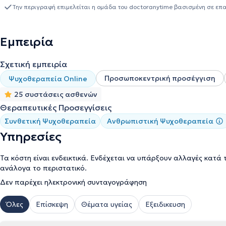
στη Συστημική Ψυχοθεραπεία "Λόγω Ψυχής". Έχει, επίσης, εργαστ
Την περιγραφή επιμελείται η ομάδα του doctoranytime βασισμένη σε επ
Νοσοκομείο Αθηνών Σισμανόγλειο - Αμαλία Φλέμιγκ και συγκεκριμ
Εφήβου. Με αρχικές σπουδές στο Εθνικό και Καποδιστριακό Πανεπιστήμιο Αθηνών, στο τμήμα Φιλοσοφίας - Παιδαγωγικής
και Ψυχολογίας (με κατεύθυνση Ψυχολογίας), διαθέτει πολυετή εμ
Εμπειρία
συμβουλευτικής γονέων, παιδιών και εφήβων.
Σχετική εμπειρία
Προσωποκεντρική προσέγγιση
Ψυχοθεραπεία Online
25 συστάσεις ασθενών
Θεραπευτικές Προσεγγίσεις
Συνθετική Ψυχοθεραπεία
Ανθρωπιστική Ψυχοθεραπεία
Υπηρεσίες
Τα κόστη είναι ενδεικτικά. Ενδέχεται να υπάρξουν αλλαγές κατά 
ανάλογα το περιστατικό.
Δεν παρέχει ηλεκτρονική συνταγογράφηση
Όλες
Επίσκεψη
Θέματα υγείας
Εξειδικευση