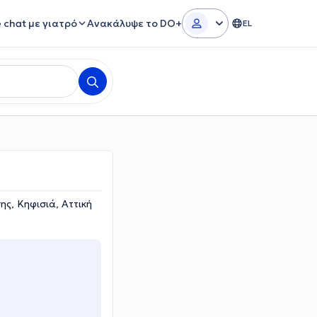
e chat με γιατρό
Ανακάλυψε το DO+
EL
ης, Κηφισιά, Αττική