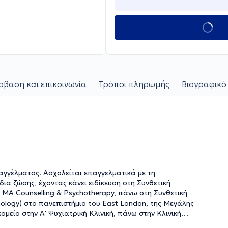
βαση και επικοινωνία
Τρόποι πληρωμής
Βιογραφικό
αγγέλματος. Ασχολείται επαγγελματικά με τη
ια ζώσης, έχοντας κάνει ειδίκευση στη Συνθετική
hology) στο πανεπιστήμιο του East London, της Μεγάλης
ομείο στην Α' Ψυχιατρική Κλινική, πάνω στην Κλινική
ραπεία Ζεύγους στο Ινστιτούτο Εκπαίδευσης και Έρευνας