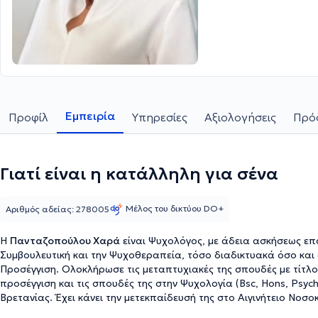
Εμπειρία
Προφίλ
Υπηρεσίες
Αξιολογήσεις
Πρόσ
Γιατί είναι η κατάλληλη για σένα
Μέλος του δικτύου DO+
Αριθμός αδείας: 278005
H
Πανταζοπούλου Χαρά
είναι Ψυχολόγος, με άδεια ασκήσεως επ
Συμβουλευτική και την Ψυχοθεραπεία, τόσο διαδικτυακά όσο και δ
Προσέγγιση. Ολοκλήρωσε τις μεταπτυχιακές της σπουδές με τίτλο ΜA Counselling & Psychotherapy, πάνω στη Συνθετική
προσέγγιση και τις σπουδές της στην Ψυχολογία (Βsc, Hons, Psyc
Βρετανίας. Έχει κάνει την μετεκπαίδευσή της στο Αιγινήτειο Νοσοκ
Ψυχοπαθολογία και έχει ολοκληρώσει την εκπαίδευσή της στη Θε