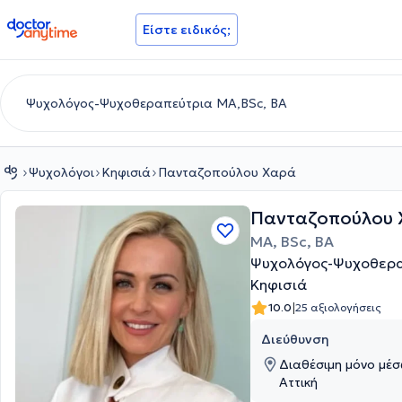
doctoranytime
Είστε ειδικός;
Ψυχολόγοι
Κηφισιά
Πανταζοπούλου Χαρά
Πανταζοπούλου
MA, BSc, ΒΑ
Ψυχολόγος-Ψυχοθερα
Κηφισιά
|
10.0
25 αξιολογήσεις
Διεύθυνση
Διαθέσιμη μόνο μέσ
Αττική