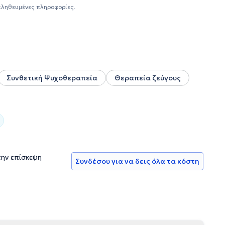
εί εθελοντικά- ως εκπαιδευόμενη Ψυχολόγος- στο Γενικό
αληθευμένες πληροφορίες.
ένα στο Κοινοτικό Κέντρο Ψυχικής Υγείας Παιδιού και
πειρία στο κομμάτι της εκπαίδευσης, αλλά και της
Συνθετική Ψυχοθεραπεία
Θεραπεία ζεύγους
την επίσκεψη
Συνδέσου για να δεις όλα τα κόστη