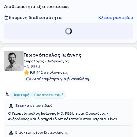
ούρων - πλαστική αποκατάσταση ακροποσθίας, χαλινού,
Διαθεσιμότητα εξ αποστάσεως
βουβωνοκήλης, υδροκήλης, κιρσοκήλης. Σήμερα εργάζεται στην
Κλινική "Άγιος Λουκάς" και στο Κέντρο Αποκατάστασης Αρωγή
(euromedica) και είναι συνεργάτης του Υγεία κατ' οίκον. Τέλος, στα
Επόμενη διαθεσιμότητα
Κλείσε ραντεβού
πλαίσια της συνεχούς κατάρτισης παρακολουθεί πλήθος
σεμιναρίων και συνεδρίων και είναι μέλος του Ιατρικού Συλλόγου
Θεσσαλονίκης, της Ευρωπαϊκής Ουρολογικής Εταιρείας, της
Ελληνικής Ουρολογικής Εταιρείας και της Ουρολογικής Εταιρείας
Βορείου Ελλάδος.
Γεωργόπουλος Ιωάννης
Ουρολόγος - Ανδρολόγος
MD, FEBU
|
9.9
142 αξιολογήσεις
Διαθεσιμότητα για βιντεοκλήση
Περιτομή
Προστατεκτομή
Σχετικά με τον ειδικό
Ο
Γεωργόπουλος Ιωάννης
MD, FEBU είναι Ουρολόγος -
Ανδρολόγος και διατηρεί ιδιωτικό ιατρείο στον Πειραιά. Είναι
πτυχιούχος της Ιατρικής Σχολής του Εθνικού και Καποδιστριακού
Πανεπιστημίου Αθηνών με ειδίκευση στην Ουρολογία από την
Επίσκεψη μέσω βιντεοκλήσης
Ουρολογική Κλινική του Πανεπιστημιακού Γενικού Νοσοκομείου