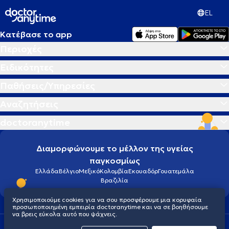
EL
Κατέβασε το app
Περιοχές
Ειδικότητες
Παθήσεις/Υπηρεσίες
Αναζητήσεις
doctoranytime
Διαμορφώνουμε το μέλλον της υγείας
παγκοσμίως
Ελλάδα
Βέλγιο
Μεξικό
Κολομβία
Εκουαδόρ
Γουατεμάλα
Βραζιλία
Χρησιμοποιούμε cookies για να σου προσφέρουμε μια κορυφαία
προσωποποιημένη εμπειρία doctoranytime και να σε βοηθήσουμε
να βρεις εύκολα αυτό που ψάχνεις.
Οροι χρήσης
Cookies
Πολιτική προστασίας προσωπικού απορρήτου