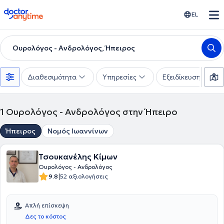
doctoranytime
EL
Ουρολόγος - Ανδρολόγος, Ήπειρος
Διαθεσιμότητα
Υπηρεσίες
Εξειδίκευση
1
Ουρολόγος - Ανδρολόγος στην Ήπειρο
Ήπειρος
Νομός Ιωαννίνων
Τσουκανέλης Κίμων
Ουρολόγος - Ανδρολόγος
|
9.8
52 αξιολογήσεις
Απλή επίσκεψη
Δες το κόστος