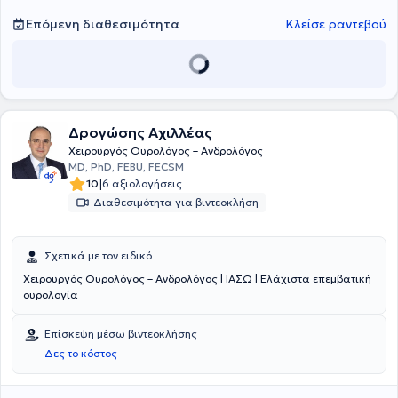
Κλινική "Άγιος Λουκάς" και στο Κέντρο Αποκατάστασης Αρωγή
(euromedica) και είναι συνεργάτης του Υγεία κατ' οίκον. Τέλος, στα
Επόμενη διαθεσιμότητα
Κλείσε ραντεβού
πλαίσια της συνεχούς κατάρτισης παρακολουθεί πλήθος
σεμιναρίων και συνεδρίων και είναι μέλος του Ιατρικού Συλλόγου
Θεσσαλονίκης, της Ευρωπαϊκής Ουρολογικής Εταιρείας, της
Ελληνικής Ουρολογικής Εταιρείας και της Ουρολογικής Εταιρείας
Βορείου Ελλάδος.
Δρογώσης Αχιλλέας
Χειρουργός Ουρολόγος – Ανδρολόγος
MD, PhD, FEBU, FECSM
|
10
6 αξιολογήσεις
Διαθεσιμότητα για βιντεοκλήση
Σχετικά με τον ειδικό
Χειρουργός Ουρολόγος – Ανδρολόγος | ΙΑΣΩ | Ελάχιστα επεμβατική
ουρολογία
Επίσκεψη μέσω βιντεοκλήσης
Δες το κόστος