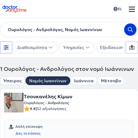
doctoranytime
EL
Ουρολόγος - Ανδρολόγος, Νομός Ιωαννίνων
Διαθεσιμότητα
Υπηρεσίες
Εξειδίκευση
1
Ουρολόγος - Ανδρολόγος στον νομό Ιωάννινων
Ήπειρος
Νομός Ιωαννίνων
Ιωάννινα
Μέτσοβο
Τσουκανέλης Κίμων
Ουρολόγος - Ανδρολόγος
|
9.8
52 αξιολογήσεις
Απλή επίσκεψη
Δες το κόστος