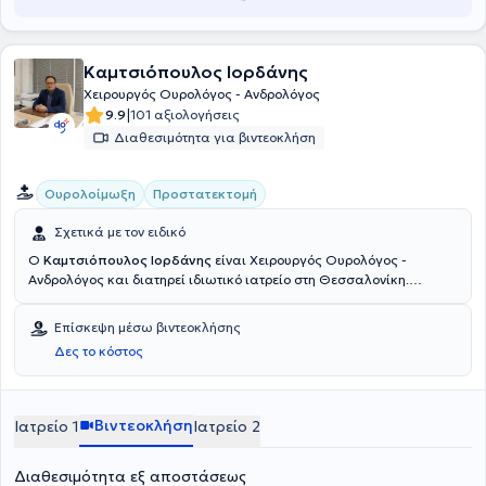
Καμτσιόπουλος Ιορδάνης
Χειρουργός Ουρολόγος - Ανδρολόγος
|
9.9
101 αξιολογήσεις
Διαθεσιμότητα για βιντεοκλήση
Ουρολοίμωξη
Προστατεκτομή
Σχετικά με τον ειδικό
Ο
Καμτσιόπουλος Ιορδάνης
είναι Χειρουργός Ουρολόγος -
Ανδρολόγος και διατηρεί ιδιωτικό ιατρείο στη Θεσσαλονίκη.
Ειδικεύτηκε στη Γενική Χειρουργική και στη συνέχεια στην
Ουρολογία στην Ουρολογική Κλινική του Γενικού Νοσοκομείου
Επίσκεψη μέσω βιντεοκλήσης
Θεσσαλονίκης "Άγιος Δημήτριος". Εκπαιδεύτηκε στο Γυναικολογικό
Δες το κόστος
τμήμα του ίδιου Νοσοκομείου και στην Παιδοχειρουργική κλινική του
Γενικού Νοσοκομείου Θεσσαλονίκης "Ιπποκράτειο". Επιπλέον,
διαθέτει ιδιαίτερη εμπειρία σε παθήσεις των νεφρών, προστάτη
αδένα, ουροδόχου κύστης και στυτική δυσλειτουργία,
Βιντεοκλήση
Ιατρείο 1
Ιατρείο 2
υπογονιμότητα, ογκολογία, λιθίαση ουροποιητικού και ακράτεια
ούρων - πλαστική αποκατάσταση ακροποσθίας, χαλινού,
Διαθεσιμότητα εξ αποστάσεως
βουβωνοκήλης, υδροκήλης, κιρσοκήλης. Σήμερα εργάζεται στην