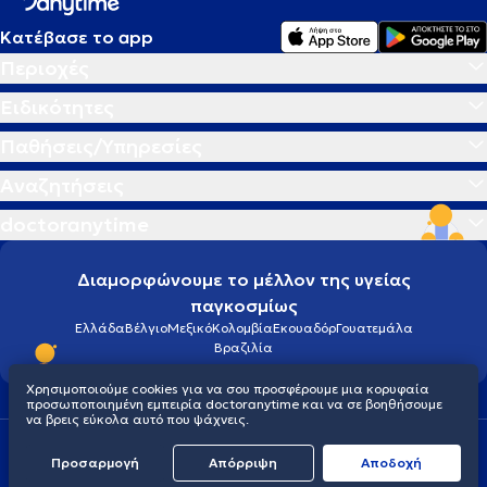
Κατέβασε το app
Περιοχές
Ειδικότητες
Παθήσεις/Υπηρεσίες
Αναζητήσεις
doctoranytime
Διαμορφώνουμε το μέλλον της υγείας
παγκοσμίως
Ελλάδα
Βέλγιο
Μεξικό
Κολομβία
Εκουαδόρ
Γουατεμάλα
Βραζιλία
Χρησιμοποιούμε cookies για να σου προσφέρουμε μια κορυφαία
προσωποποιημένη εμπειρία doctoranytime και να σε βοηθήσουμε
να βρεις εύκολα αυτό που ψάχνεις.
Οροι χρήσης
Cookies
Πολιτική προστασίας προσωπικού απορρήτου
Προσαρμογή
Απόρριψη
Aποδοχή
© 2026 doctoranytime