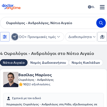
doctoranytime
EL
Ουρολόγος - Ανδρολόγος, Νότιο Αιγαίο
DO+ Προνομιακές τιμές
Διαθεσιμότητα
Υ
4
Ουρολόγοι - Ανδρολόγοι στο Νότιο Αιγαίο
Νότιο Αιγαίο
Νομός Δωδεκανήσου
Νομός Κυκλάδων
Βασίλας Μαρίνος
Ουρολόγος - Ανδρολόγος
|
10
22 αξιολογήσεις
Σχετικά με τον ειδικό
Χειρουργός Ουρολόγος - Ανδρολόγος στη Ρόδο, εξειδικευμένος σε