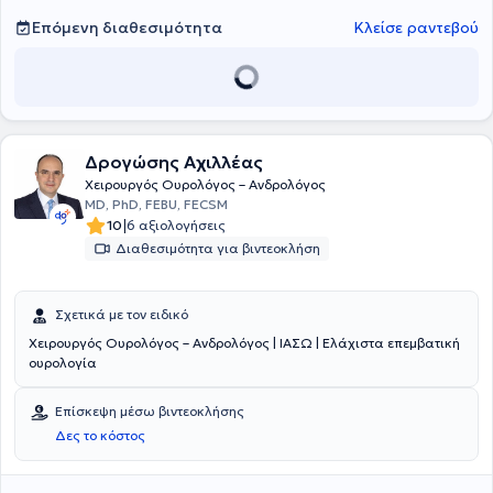
συνέδρια με επιστημονικές παρουσιάσεις. Στόχος του είναι η
παροχή υψηλού επιπέδου ιατρικών υπηρεσιών, βασισμένων σε
Επόμενη διαθεσιμότητα
Κλείσε ραντεβού
συνεχή εκπαίδευση και επιστημονική τεκμηρίωση.
Δρογώσης Αχιλλέας
Χειρουργός Ουρολόγος – Ανδρολόγος
MD, PhD, FEBU, FECSM
|
10
6 αξιολογήσεις
Διαθεσιμότητα για βιντεοκλήση
Σχετικά με τον ειδικό
Χειρουργός Ουρολόγος – Ανδρολόγος | ΙΑΣΩ | Ελάχιστα επεμβατική
ουρολογία
Επίσκεψη μέσω βιντεοκλήσης
Δες το κόστος