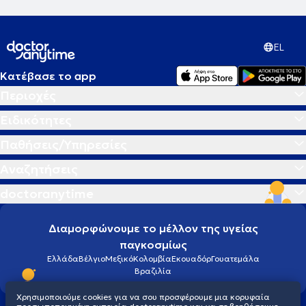
EL
Κατέβασε το app
Περιοχές
Ειδικότητες
Παθήσεις/Υπηρεσίες
Αναζητήσεις
doctoranytime
Διαμορφώνουμε το μέλλον της υγείας
παγκοσμίως
Ελλάδα
Βέλγιο
Μεξικό
Κολομβία
Εκουαδόρ
Γουατεμάλα
Βραζιλία
Χρησιμοποιούμε cookies για να σου προσφέρουμε μια κορυφαία