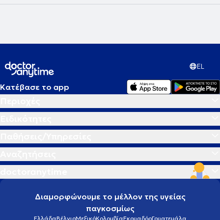
EL
Κατέβασε το app
Περιοχές
Ειδικότητες
Παθήσεις/Υπηρεσίες
Αναζητήσεις
doctoranytime
Διαμορφώνουμε το μέλλον της υγείας
παγκοσμίως
Ελλάδα
Βέλγιο
Μεξικό
Κολομβία
Εκουαδόρ
Γουατεμάλα