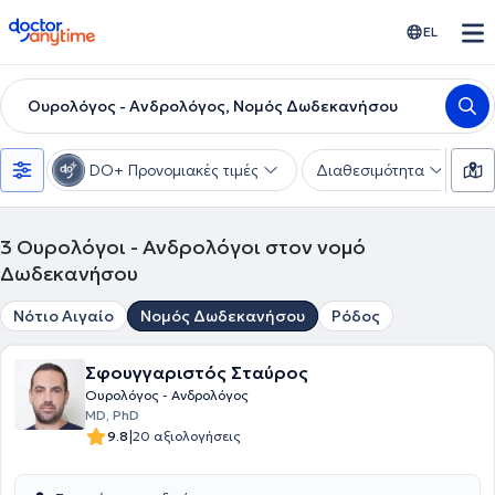
doctoranytime
EL
Ουρολόγος - Ανδρολόγος, Νομός Δωδεκανήσου
DO+ Προνομιακές τιμές
Διαθεσιμότητα
Υ
3
Ουρολόγοι - Ανδρολόγοι στον νομό
Δωδεκανήσου
Νότιο Αιγαίο
Νομός Δωδεκανήσου
Ρόδος
Σφουγγαριστός Σταύρος
Ουρολόγος - Ανδρολόγος
MD, PhD
|
9.8
20 αξιολογήσεις