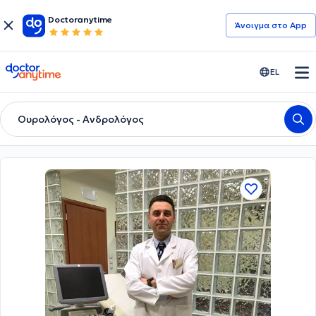
Doctoranytime
Άνοιγμα στο App
doctoranytime
EL
Ουρολόγος - Ανδρολόγος