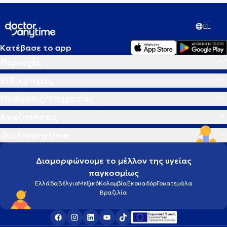
EL
Κατέβασε το app
Περιοχές
Ειδικότητες
Παθήσεις/Υπηρεσίες
Αναζητήσεις
doctoranytime
Διαμορφώνουμε το μέλλον της υγείας
παγκοσμίως
Ελλάδα
Βέλγιο
Μεξικό
Κολομβία
Εκουαδόρ
Γουατεμάλα
Βραζιλία