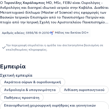
Ο
Τορονίδης Χαράλαμπος
MD, MSc, FEBU είναι Ουρολόγος -
Ανδρολόγος και διατηρεί ιδιωτικό ιατρείο στην Καβάλα. Διαθέτει
Μεταπτυχιακό δίπλωμα (Master of Science) στις εφαρμογές των
Βασικών Ιατρικών Επιστημών από το Πανεπιστήμιο Πατρών και
πτυχίο από την Ιατρική Σχολή του Αριστοτελείου Πανεπιστημίου
Θεσσαλονίκης. Είναι Fellow of European Board of Urology και έχει
μετεκπαιδευτεί στη Πανεπιστημιακή Ουρολογική Κλινική
Μέλος του δικτύου DO+
Αριθμός αδείας: 5936/16-9-2010
Semmelweiss στη Βουδαπέστη. Ο γιατρός είναι εξειδικευμένος
στην ανδρολογία και υπογονιμότητα, στην ακράτεια ούρων και
Την περιγραφή επιμελείται η ομάδα του doctoranytime βασισμένη σε
ουροδυναμική, στη λιθίαση ουροποιητικού, στις παθήσεις
επαληθευμένες πληροφορίες.
προστάτη και στην επανορθωτική χειρουργική ουρήθρας και
γεννητικών οργάνων. Επιπροσθέτως, διαθέτει ιδιαίτερη εμπειρία
στη διερεύνηση παθήσεων ουροποιητικού, στη στυτική
Εμπειρία
δυσλειτουργία, στο έγχρωμο doppler, στην υπογονιμότητα, την
ακράτεια ούρων (ανδρών - γυναικών), τις βιοψίες προστάτη με
Σχετική εμπειρία
χρήση υπερήχων, στην κυστεοσκόπηση, στην ουροροομέτρηση
και στη φίμωση του πέους.
Ακράτεια ούρων & ουροδυναμική
Ανδρολογία & υπογονιμότητα
Λιθίαση ουροποιητικού
Παθήσεις προστάτη
Επανορθωτική χειρουργική ουρήθρας και γεννητικών