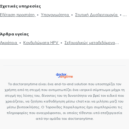
Σχετικές υπηρεσίες
Εξέταση προστάτη
Υπογονιμότητα
Στυτική Δυσλειτουργία
Κυστεοσκόπηση
Ηλεκτρονική συνταγογράφηση
Περιτομή
Βιοψία προστάτη
Βραχύς χαλινός
Ακράτεια
Ουροδυναμικός
Άρθρα υγείας
έλεγχος
Υδροκήλη
Σπερματοκήλη
Καλοήθης υπερπλασία
Ακράτεια
Κονδυλώματα HPV
Σεξουαλικώς μεταδιδόμενα
προστάτη
Σπερμοδιάγραμμα
Πέτρα στα νεφρά
νοσήματα (ΣΜΝ)
Υπογονιμότητα
Νεφρολιθίαση
Προστατεκτομή
Ουρολοίμωξη
Πρόωρη
εκσπερμάτωση
Κιρσοκήλη
Το doctoranytime είναι ένα end-to-end solution που υποστηρίζει τον
χρήστη από τη στιγμή που αντιμετωπίζει ένα ιατρικό σύμπτωμα μέχρι τη
στιγμή της λύσης του, δίνοντας του τη δυνατότητα να βρεί τον ειδικό που
χρειάζεται, να ζητήσει καθοδήγηση μέσω chat και να μιλήσει μαζί του
μέσω βιντεοκλήσης. Ο Τορονιδης Χαραλαμπος έχει συμπληρώσει τις
πληροφορίες που αναγράφονται, οι οποίες τίθενται υπό επεξεργασία
από την ομάδα του doctoranytime.