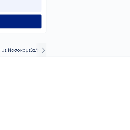
 με Νοσοκομεία/Κλινικές
Βιογραφικό και καριέρα