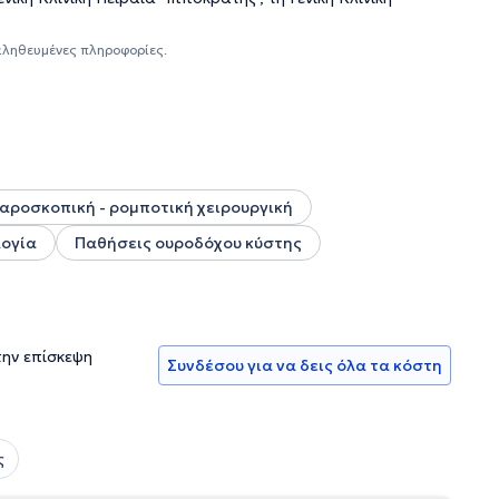
ρελθόν έχει υπηρετήσει ως Επιμελητής Β’ στο “Βενιζέλειο -
ου πορεία περιλαμβάνει συνεχή παρουσία σε μεγάλα
αληθευμένες πληροφορίες.
αροσκοπική - ρομποτική χειρουργική
ογία
Παθήσεις ουροδόχου κύστης
την επίσκεψη
Συνδέσου για να δεις όλα τα κόστη
ς