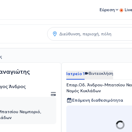
Εύρεση
Liv
ς
αναγιώτης
Βιντεοκλήση
Ιατρείο 1
Επαρ.Οδ. Άνδρου-Μπατσίου Νει
γος Άνδρος
Νομός Κυκλάδων
Επόμενη διαθεσιμότητα
πατσίου Νειμποριό,
λάδων