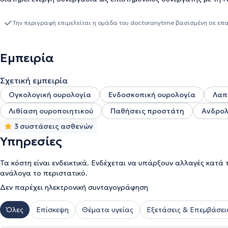
"Θέραπις" και τη Γενική Κλινική Αθηνών "Λευκός Σταυρός". Στο πα
Πανάνειο” Γενικό Νοσοκομείο Ηρακλείου, ενώ η επαγγελματική τ
Την περιγραφή επιμελείται η ομάδα του doctoranytime βασισμένη σε επ
νοσοκομεία της χώρας από το 2008 έως σήμερα.
Εμπειρία
Σχετική εμπειρία
Ογκολογική ουρολογία
Ενδοσκοπική ουρολογία
Λαπ
Λιθίαση ουροποιητικού
Παθήσεις προστάτη
Ανδρολ
3 συστάσεις ασθενών
Υπηρεσίες
Τα κόστη είναι ενδεικτικά. Ενδέχεται να υπάρξουν αλλαγές κατά 
ανάλογα το περιστατικό.
Δεν παρέχει ηλεκτρονική συνταγογράφηση
Όλες
Επίσκεψη
Θέματα υγείας
Εξετάσεις & Επεμβάσει