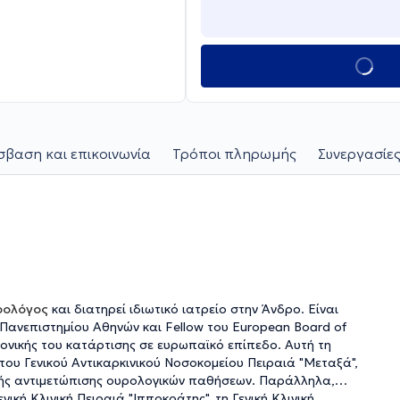
βαση και επικοινωνία
Τρόποι πληρωμής
Συνεργασίες
ρολόγος
και διατηρεί ιδιωτικό ιατρείο στην Άνδρο. Είναι
Πανεπιστημίου Αθηνών και Fellow του European Board of
μονικής του κατάρτισης σε ευρωπαϊκό επίπεδο. Αυτή τη
 του Γενικού Αντικαρκινικού Νοσοκομείου Πειραιά "Μεταξά",
ικής αντιμετώπισης ουρολογικών παθήσεων. Παράλληλα,
ική Πειραιά "Ιπποκράτης", τη Γενική Κλινική