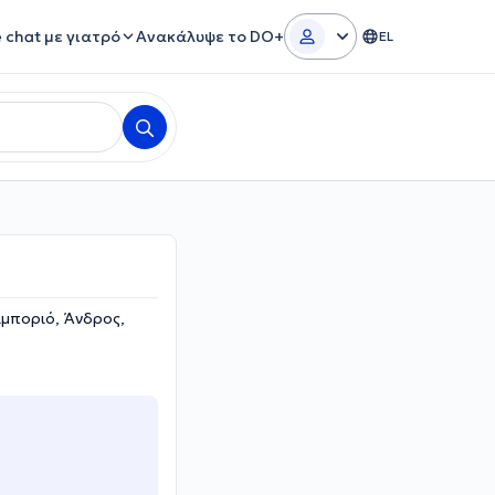
e chat με γιατρό
Ανακάλυψε το DO+
EL
μποριό, Άνδρος,