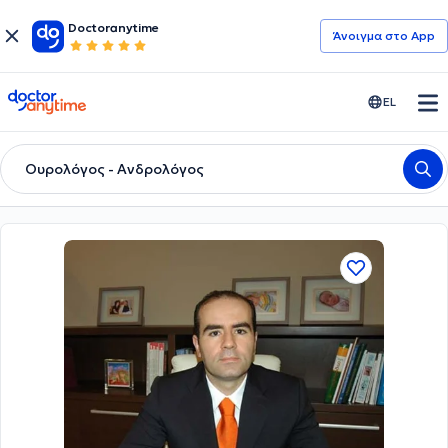
Doctoranytime
Άνοιγμα στο App
doctoranytime
EL
Ουρολόγος - Ανδρολόγος