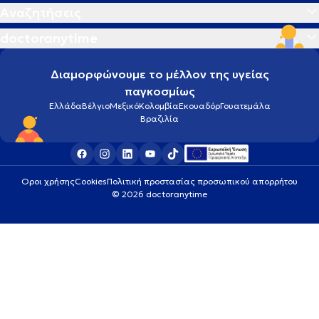
Αναζητήσεις
doctoranytime
Διαμορφώνουμε το μέλλον της υγείας
παγκοσμίως
Ελλάδα
Βέλγιο
Μεξικό
Κολομβία
Εκουαδόρ
Γουατεμάλα
Βραζιλία
Οροι χρήσης
Cookies
Πολιτική προστασίας προσωπικού απορρήτου
© 2026 doctoranytime