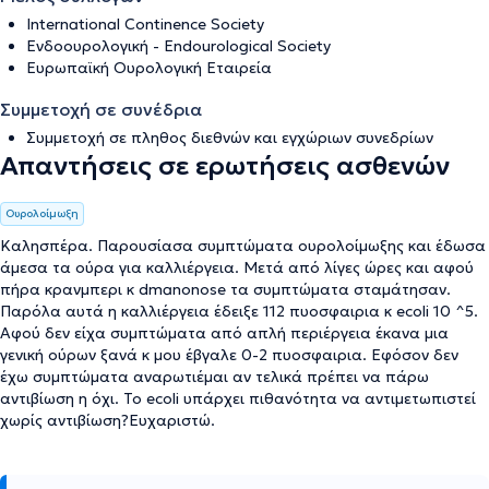
International Continence Society
Ενδοουρολογική - Endourological Society
Ευρωπαϊκή Ουρολογική Εταιρεία
Συμμετοχή σε συνέδρια
Συμμετοχή σε πληθος διεθνών και εγχώριων συνεδρίων
Απαντήσεις σε ερωτήσεις ασθενών
Ουρολοίμωξη
Καλησπέρα. Παρουσίασα συμπτώματα ουρολοίμωξης και έδωσα
άμεσα τα ούρα για καλλιέργεια. Μετά από λίγες ώρες και αφού
πήρα κρανμπερι κ dmanonose τα συμπτώματα σταμάτησαν.
Παρόλα αυτά η καλλιέργεια έδειξε 112 πυοσφαιρια κ ecoli 10 ^5.
Αφού δεν είχα συμπτώματα από απλή περιέργεια έκανα μια
γενική ούρων ξανά κ μου έβγαλε 0-2 πυοσφαιρια. Εφόσον δεν
έχω συμπτώματα αναρωτιέμαι αν τελικά πρέπει να πάρω
αντιβίωση η όχι. Το ecoli υπάρχει πιθανότητα να αντιμετωπιστεί
χωρίς αντιβίωση?Ευχαριστώ.