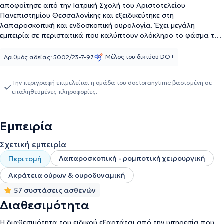
αποφοίτησε από την Ιατρική Σχολή του Αριστοτελείου
Πανεπιστημίου Θεσσαλονίκης και εξειδικεύτηκε στη
λαπαροσκοπική και ενδοσκοπική ουρολογία. Έχει μεγάλη
εμπειρία σε περιστατικά που καλύπτουν ολόκληρο το φάσμα της
ουρολογίας σε ενήλικους και παιδιά, αναλαμβάνοντας και τα πιο
σύνθετα περιστατικά, όπως περιστατικά επανορθωτικής
Μέλος του δικτύου DO+
Αριθμός αδείας: 5002/23-7-97
χειρουργικής και ογκολογικής ουρολογίας. Ο Ξηρομερίτης Μάριος
Χειρουργός Ουρολόγος - Ανδρολόγος υποδέχεται τους ασθενείς
Την περιγραφή επιμελείται η ομάδα του doctoranytime βασισμένη σε
στο ιδιωτικό του ιατρείο, σε ένα χώρο σύγχρονο και πλήρως
επαληθευμένες πληροφορίες.
εξοπλισμένο, παρέχοντας εξατομικευμένη ιατρική βοήθεια.
Παράλληλα, είναι Επιστημονικός Διευθυντής στο υπερσύγχρονο
κέντρο Ασκληπιείο Λάρισας, Διευθυντής της ουρολογικής κλινικής
Εμπειρία
ΕUROMEDICA - Θεοτόκος στη Λάρισα και μέλος της Ευρωπαϊκής
Ουρολογικής Εταιρίας, της International Continence Society και
Σχετική εμπειρία
της Endourological Society. Τέλος, ο γιατρός παρακολουθεί τα
σύγχρονα ιατρικά δρώμενα συμμετέχοντας σε πληθώρα διεθνών
Λαπαροσκοπική - ρομποτική χειρουργική
Περιτομή
και εγχώριων συνεδρίων.
Ακράτεια ούρων & ουροδυναμική
57 συστάσεις ασθενών
Διαθεσιμότητα
Η διαθεσιμότητα του ειδικού εξαρτάται από την υπηρεσία που