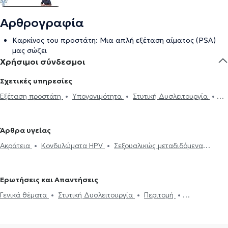
Αρθρογραφία
Καρκίνος του προστάτη: Μια απλή εξέταση αίματος (PSA)
μας σώζει
Χρήσιμοι σύνδεσμοι
Σχετικές υπηρεσίες
Εξέταση προστάτη
Υπογονιμότητα
Στυτική Δυσλειτουργία
Κυστεοσκόπηση
Ηλεκτρονική συνταγογράφηση
Περιτομή
Βιοψία προστάτη
Βραχύς χαλινός
Ακράτεια
Ουροδυναμικός
Άρθρα υγείας
έλεγχος
Υδροκήλη
Σπερματοκήλη
Καλοήθης υπερπλασία
Ακράτεια
Κονδυλώματα HPV
Σεξουαλικώς μεταδιδόμενα
προστάτη
Σπερμοδιάγραμμα
Πέτρα στα νεφρά
νοσήματα (ΣΜΝ)
Υπογονιμότητα
Νεφρολιθίαση
Προστατεκτομή
Ουρολοίμωξη
Πρόωρη
εκσπερμάτωση
Κιρσοκήλη
Ερωτήσεις και Απαντήσεις
Γενικά θέματα
Στυτική Δυσλειτουργία
Περιτομή
Κυστεοσκόπηση
Εξωσωματική γονιμοποίηση
Κονδυλώματα
HPV
Υπογονιμότητα
Φλεβίτιδα και κιρσοί
Προστατεκτομή