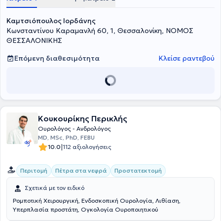
υπογονιμότητα, ογκολογία, λιθίαση ουροποιητικού και ακράτεια
ούρων - πλαστική αποκατάσταση ακροποσθίας, χαλινού,
Καμτσιόπουλος Ιορδάνης
βουβωνοκήλης, υδροκήλης, κιρσοκήλης. Σήμερα εργάζεται στην
Κλινική "Άγιος Λουκάς" και στο Κέντρο Αποκατάστασης Αρωγή
Κωνσταντίνου Καραμανλή 60, 1, Θεσσαλονίκη, ΝΟΜΟΣ
(euromedica) και είναι συνεργάτης του Υγεία κατ' οίκον. Τέλος, στα
ΘΕΣΣΑΛΟΝΙΚΗΣ
πλαίσια της συνεχούς κατάρτισης παρακολουθεί πλήθος
σεμιναρίων και συνεδρίων και είναι μέλος του Ιατρικού Συλλόγου
Επόμενη διαθεσιμότητα
Κλείσε ραντεβού
Θεσσαλονίκης, της Ευρωπαϊκής Ουρολογικής Εταιρείας, της
Ελληνικής Ουρολογικής Εταιρείας και της Ουρολογικής Εταιρείας
Βορείου Ελλάδος.
Κουκουρίκης Περικλής
Ουρολόγος - Ανδρολόγος
MD, MSc, PhD, FEBU
|
10.0
112 αξιολογήσεις
Περιτομή
Πέτρα στα νεφρά
Προστατεκτομή
Σχετικά με τον ειδικό
Ρομποτική Χειρουργική, Ενδοσκοπική Ουρολογία, Λιθίαση,
Υπερπλασία προστάτη, Ογκολογία Ουροποιητικού