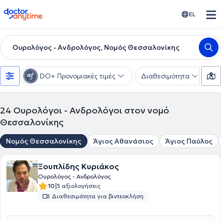
doctoranytime
EL
Ουρολόγος - Ανδρολόγος, Νομός Θεσσαλονίκης
DO+ Προνομιακές τιμές
Διαθεσιμότητα
Υ
24
Ουρολόγοι - Ανδρολόγοι στον νομό
Θεσσαλονίκης
Νομός Θεσσαλονίκης
Άγιος Αθανάσιος
Άγιος Παύλος
Ξουπλίδης Κυριάκος
Ουρολόγος - Ανδρολόγος
|
10
3 αξιολογήσεις
Διαθεσιμότητα για βιντεοκλήση