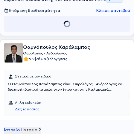
Επόμενη διαθεσιμότητα
Κλείσε ραντεβού
Θαμνόπουλος Χαράλαμπος
Ουρολόγος - Ανδρολόγος
|
9.9
264 αξιολογήσεις
Σχετικά με τον ειδικό
Ο
Θαμνόπουλος Χαράλαμπος
είναι Ουρολόγος - Ανδρολόγος και
διατηρεί ιδιωτικά ιατρεία στο κέντρο και στην Καλαμαριά
Θεσσαλονίκης. Είναι πτυχιούχος της Ιατρικής Σχολής του
Δημοκρίτειου Πανεπιστημίου Θράκης με μετεκπαίδευση στην
Απλή επίσκεψη
Λαπαροσκοπική - Ρομποτική Ουρολογία στη Γαλλία και κατέχει τον
Δες το κόστος
τίτλο Fellow of the European Board of Urology (FEBU) κατόπιν
εξετάσεων. Ειδικεύτηκε στην Ουρολογία στο Γενικό Νομαρχιακό
Νοσοκομείο Κατερίνης και στο Γενικό Νοσοκομείο Θεσσαλονίκης
"Ιπποκράτειο", στο οποίο διατέλεσε και Επιμελητής. Έχει επίσης
Ιατρείο 1
Ιατρείο 2
διατελέσει Επιμελητής στην Ουρολογική κλινική του Αντικαρκινικού