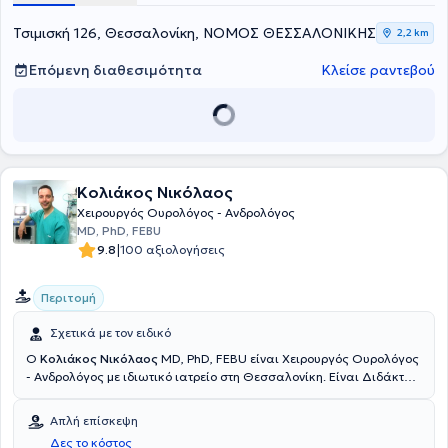
Νοσοκομείου Θεσσαλονίκης "Θεαγένειο", (2009). Διαθέτει ευρύ
έργο, με ανακοινώσεις σε ελληνικά και διεθνή συνέδρια, καθώς
Τσιμισκή 126, Θεσσαλονίκη, ΝΟΜΟΣ ΘΕΣΣΑΛΟΝΙΚΗΣ
2,2 km
και δημοσιεύσεις σε ελληνικά και διεθνή περιοδικά. Τέλος, ο ιατρός
είναι μέλος της Ελληνικής Ουρολογικής Εταιρείας, της
Επόμενη διαθεσιμότητα
Κλείσε ραντεβού
Ουρολογικής Εταιρείας Βορείου Ελλάδος, της European Association
of Urology, της Endourological Society και της British Medical
Association.
Κολιάκος Νικόλαος
Χειρουργός Ουρολόγος - Ανδρολόγος
MD, PhD, FEBU
|
9.8
100 αξιολογήσεις
Περιτομή
Σχετικά με τον ειδικό
Ο
Κολιάκος Νικόλαος
MD, PhD, FEBU είναι Χειρουργός Ουρολόγος
- Ανδρολόγος με ιδιωτικό ιατρείο στη Θεσσαλονίκη. Είναι Διδάκτωρ
του Αριστοτελείου Πανεπιστημίου Θεσσαλονίκης με θέμα:
"Αξιολόγηση τεχνικών της απολίνωσης των έσω σπερματικών
Απλή επίσκεψη
φλεβών σε υπογόνιμους άνδρες με κιρσοκήλη και η επίδρασή τους
Δες το κόστος