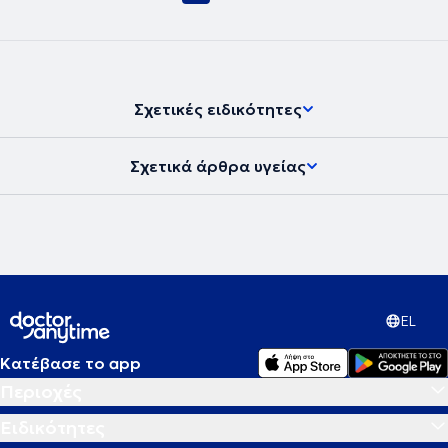
προστάτη με τεχνολογία fusion , η διαγνωστική ακρίβεια της οποίας
είναι άνω του 90%. Επίσης εφαρμόζει καινοτόμες μεθόδους για την
αντιμετώπιση της καλοήθους υπερπλασίας του προστάτη (REZUM
_HOLEP), Kυστεοσκόπηση με εύκαμπτο κυστεοσκόπιο,
υπερηχογράφημα νεφρών - κύστεως - προστάτη (έγχρωμο),
ουροροομετρία, θεραπεία κονδυλωμάτων και αποκατάσταση
Σχετικές ειδικότητες
βραχέως χαλινού.
Σχετικά άρθρα υγείας
EL
Κατέβασε το app
Περιοχές
Ειδικότητες