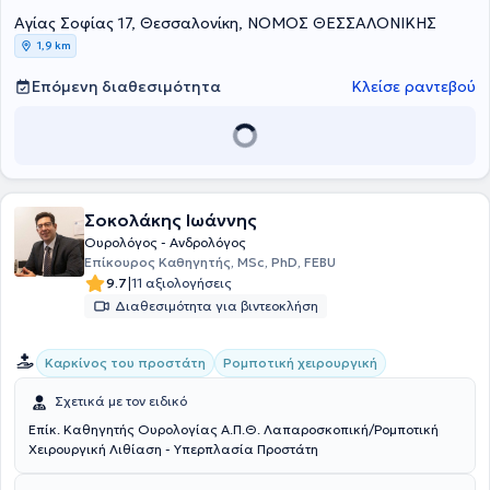
κακοήθεις παθήσεις του προστάτη και των νεφρών, καθώς και με
Αγίας Σοφίας 17, Θεσσαλονίκη, ΝΟΜΟΣ ΘΕΣΣΑΛΟΝΙΚΗΣ
τα σεξουαλικώς μεταδιδόμενα νοσήματα. Έχει δημοσιεύσει
εργασίες σε περιοδικά και συνέδρια τόσο στην Ελλάδα, όσο και στο
1,9 km
εξωτερικό. Τέλος, ο ιατρός προσφέρει πλήθος υπηρεσιών,
εξατομικευμένες για τις ανάγκες του/της κάθε ασθενούς.
Επόμενη διαθεσιμότητα
Κλείσε ραντεβού
Σοκολάκης Ιωάννης
Ουρολόγος - Ανδρολόγος
Επίκουρος Καθηγητής, MSc, PhD, FEBU
|
9.7
11 αξιολογήσεις
Διαθεσιμότητα για βιντεοκλήση
Καρκίνος του προστάτη
Ρομποτική χειρουργική
Σχετικά με τον ειδικό
Επίκ. Καθηγητής Ουρολογίας Α.Π.Θ. Λαπαροσκοπική/Ρομποτική
Χειρουργική Λιθίαση - Υπερπλασία Προστάτη