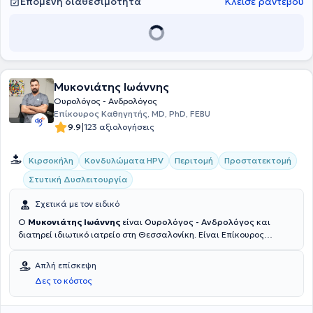
Επόμενη διαθεσιμότητα
Κλείσε ραντεβού
Μυκονιάτης Ιωάννης
Ουρολόγος - Ανδρολόγος
Επίκουρος Καθηγητής, MD, PhD, FEBU
|
9.9
123 αξιολογήσεις
Κιρσοκήλη
Κονδυλώματα HPV
Περιτομή
Προστατεκτομή
Στυτική Δυσλειτουργία
Σχετικά με τον ειδικό
Ο
Μυκονιάτης Ιωάννης
είναι
Ουρολόγος - Ανδρολόγος
και
διατηρεί ιδιωτικό ιατρείο στη Θεσσαλονίκη. Eίναι Επίκουρος
Καθηγητής Ουρολογίας της Ιατρικής Σχολής του Αριστοτελείου
Πανεπιστημίου Θεσσαλονίκης, ενώ προηγουμένως διετέλεσε
Απλή επίσκεψη
Επίκουρος Καθηγητής (Reader) Ανατομίας και Χειρουργικής
Δες το κόστος
Ανατομίας στο αγγλόφωνο προπτυχιακό πρόγραμμα σπουδών,
καθώς και Ακαδημαϊκός Υπότροφος Ουρολογίας - Ανδρολογίας
στην Α΄ Ουρολογική Κλινική Α.Π.Θ. Έχει ολοκληρώσει επιτυχώς