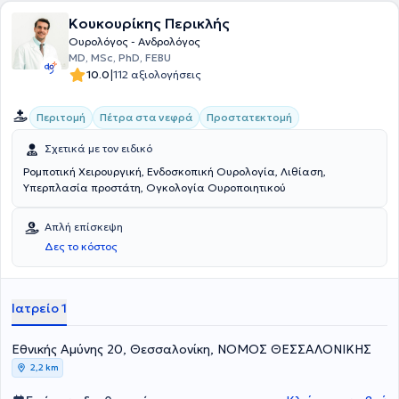
Ουρολογικής Εταιρείας Βορείου Ελλάδος.
Κουκουρίκης Περικλής
Ουρολόγος - Ανδρολόγος
MD, MSc, PhD, FEBU
|
10.0
112 αξιολογήσεις
Περιτομή
Πέτρα στα νεφρά
Προστατεκτομή
Σχετικά με τον ειδικό
Ρομποτική Χειρουργική, Ενδοσκοπική Ουρολογία, Λιθίαση,
Υπερπλασία προστάτη, Ογκολογία Ουροποιητικού
Απλή επίσκεψη
Δες το κόστος
Ιατρείο 1
Εθνικής Αμύνης 20, Θεσσαλονίκη, ΝΟΜΟΣ ΘΕΣΣΑΛΟΝΙΚΗΣ
2,2 km