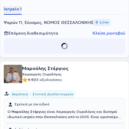
Ιατρείο 1
Ψαρών 11, Εύοσμος, ΝΟΜΟΣ ΘΕΣΣΑΛΟΝΙΚΗΣ
4,2 km
Επόμενη διαθεσιμότητα
Κλείσε ραντεβού
Μαρούλης Στέργιος
Xειρουργός Ουρολόγος
|
9.9
33 αξιολογήσεις
Ακράτεια
Στυτική Δυσλειτουργία
Σχετικά με τον ειδικό
Ο
Μαρούλης Στέργιος
είναι Xειρουργός Ουρολόγος και διατηρεί
ιδιωτικό ιατρείο στην Θεσσαλονίκη από το 2005. Είναι αριστούχος
Διδάκτωρ και απόφοιτος της Ιατρικής Σχολής του Αριστοτελείου
Πανεπιστημίου Θεσσαλονίκης. Ολοκλήρωσε την ειδικότητά του στην