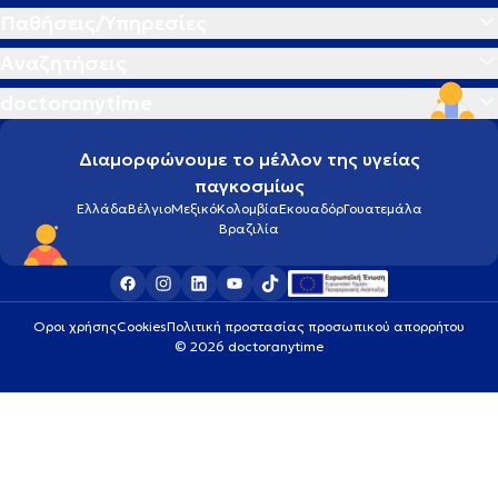
Παθήσεις/Υπηρεσίες
Αναζητήσεις
doctoranytime
Διαμορφώνουμε το μέλλον της υγείας
παγκοσμίως
Ελλάδα
Βέλγιο
Μεξικό
Κολομβία
Εκουαδόρ
Γουατεμάλα
Βραζιλία
Οροι χρήσης
Cookies
Πολιτική προστασίας προσωπικού απορρήτου
© 2026 doctoranytime