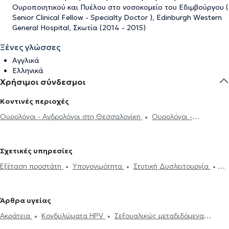
Ουροποιητικού και Πυέλου στο νοσοκομείο του Εδιμβούργου (
Senior Clinical Fellow - Specialty Doctor ), Edinburgh Western
General Hospital, Σκωτία (2014 - 2015)
Ξένες γλώσσες
Αγγλικά
Ελληνικά
Χρήσιμοι σύνδεσμοι
Κοντινές περιοχές
Ουρολόγοι - Ανδρολόγοι στη Θεσσαλονίκη
Ουρολόγοι -
Ανδρολόγοι στο Πανόραμα
Ουρολόγοι - Ανδρολόγοι στην
Καλαμαριά
Ουρολόγοι - Ανδρολόγοι στην Περαία
Ουρολόγοι -
Σχετικές υπηρεσίες
Ανδρολόγοι στη Νεάπολη Θεσσαλονίκης
Ουρολόγοι - Ανδρολόγοι
Εξέταση προστάτη
Υπογονιμότητα
Στυτική Δυσλειτουργία
στην Πολίχνη
Ουρολόγοι - Ανδρολόγοι στον Εύοσμο
Κυστεοσκόπηση
Ηλεκτρονική συνταγογράφηση
Περιτομή
Βιοψία προστάτη
Βραχύς χαλινός
Ακράτεια
Ουροδυναμικός
Άρθρα υγείας
έλεγχος
Υδροκήλη
Σπερματοκήλη
Καλοήθης υπερπλασία
Ακράτεια
Κονδυλώματα HPV
Σεξουαλικώς μεταδιδόμενα
προστάτη
Σπερμοδιάγραμμα
Πέτρα στα νεφρά
νοσήματα (ΣΜΝ)
Υπογονιμότητα