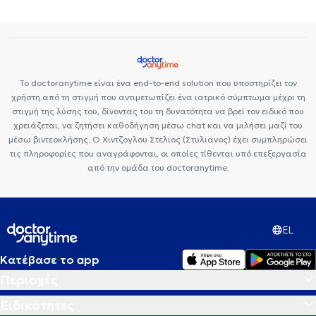
Νεφρολιθίαση
Προστατεκτομή
Ουρολοίμωξη
Πρόωρη
εκσπερμάτωση
Κιρσοκήλη
Το doctoranytime είναι ένα end-to-end solution που υποστηρίζει τον
χρήστη από τη στιγμή που αντιμετωπίζει ένα ιατρικό σύμπτωμα μέχρι τη
στιγμή της λύσης του, δίνοντας του τη δυνατότητα να βρεί τον ειδικό που
χρειάζεται, να ζητήσει καθοδήγηση μέσω chat και να μιλήσει μαζί του
μέσω βιντεοκλήσης. Ο Χιντζογλου Στελιος (Στυλιανος) έχει συμπληρώσει
τις πληροφορίες που αναγράφονται, οι οποίες τίθενται υπό επεξεργασία
από την ομάδα του doctoranytime.
EL
Κατέβασε το app
Περιοχές
Ειδικότητες