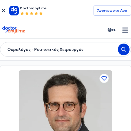
Doctoranytime
Άνοιγμα στο App
doctoranytime
EL
Ουρολόγος - Ρομποτικός Χειρουργός