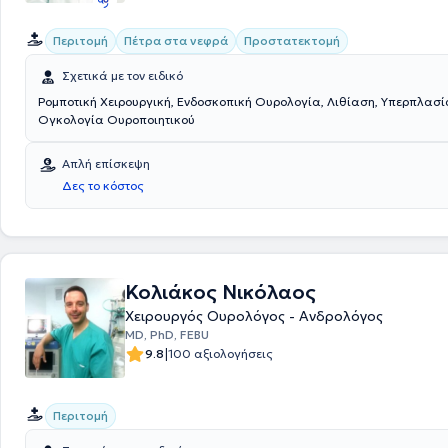
Περιτομή
Πέτρα στα νεφρά
Προστατεκτομή
Σχετικά με τον ειδικό
Ρομποτική Χειρουργική, Ενδοσκοπική Ουρολογία, Λιθίαση, Υπερπλασί
Ογκολογία Ουροποιητικού
Απλή επίσκεψη
Δες το κόστος
Κολιάκος Νικόλαος
Χειρουργός Ουρολόγος - Ανδρολόγος
MD, PhD, FEBU
|
9.8
100 αξιολογήσεις
Περιτομή