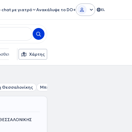
e chat με γιατρό
Ανακάλυψε το DO+
EL
σθετα φίλτρα
Χάρτης
Γλώσσες
Ασφαλιστικές εταιρείες
η Θεσσαλονίκης
Μπεχτσινάρ
Αμπελόκηποι Θεσσαλονίκη
Σ ΘΕΣΣΑΛΟΝΙΚΗΣ