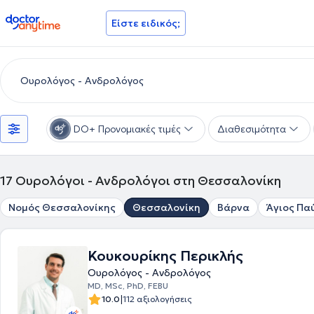
doctoranytime
Είστε ειδικός;
DO+ Προνομιακές τιμές
Διαθεσιμότητα
17
Ουρολόγοι - Ανδρολόγοι στη Θεσσαλονίκη
Νομός Θεσσαλονίκης
Θεσσαλονίκη
Βάρνα
Άγιος Πα
Κουκουρίκης Περικλής
Ουρολόγος - Ανδρολόγος
MD, MSc, PhD, FEBU
|
10.0
112 αξιολογήσεις