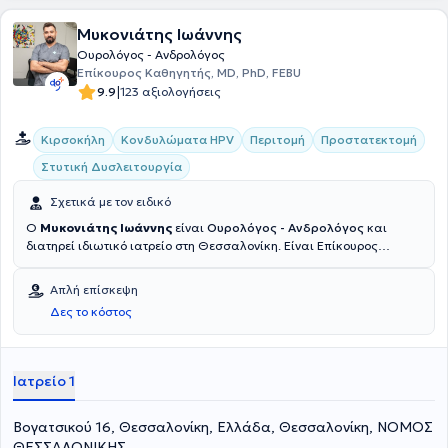
Μυκονιάτης Ιωάννης
Ουρολόγος - Ανδρολόγος
Επίκουρος Καθηγητής, MD, PhD, FEBU
|
9.9
123 αξιολογήσεις
Κιρσοκήλη
Κονδυλώματα HPV
Περιτομή
Προστατεκτομή
Στυτική Δυσλειτουργία
Σχετικά με τον ειδικό
Ο
Μυκονιάτης Ιωάννης
είναι
Ουρολόγος - Ανδρολόγος
και
διατηρεί ιδιωτικό ιατρείο στη Θεσσαλονίκη. Eίναι Επίκουρος
Καθηγητής Ουρολογίας της Ιατρικής Σχολής του Αριστοτελείου
Πανεπιστημίου Θεσσαλονίκης, ενώ προηγουμένως διετέλεσε
Απλή επίσκεψη
Επίκουρος Καθηγητής (Reader) Ανατομίας και Χειρουργικής
Δες το κόστος
Ανατομίας στο αγγλόφωνο προπτυχιακό πρόγραμμα σπουδών,
καθώς και Ακαδημαϊκός Υπότροφος Ουρολογίας - Ανδρολογίας
στην Α΄ Ουρολογική Κλινική Α.Π.Θ. Έχει ολοκληρώσει επιτυχώς
ευρωπαϊκά πιστοποιημένα εκπαιδευτικά προγράμματα
Ιατρείο 1
Διαδερμικής Νεφρολιθοθρυψίας (PCNL) και Ελάχιστα Επεμβατικής
Διαδερμικής Νεφρολιθοθρυψίας (mini-PCNL) για την αντιμετώπιση
Βογατσικού 16, Θεσσαλονίκη, Ελλάδα, Θεσσαλονίκη, ΝΟΜΟΣ
της νεφρολιθίασης. To 2019- 2020 πραγματοποίησε Fellowship στην
Xειρουργική Aνδρολογία στο Βέλγιο (Πανεπιστημιακή Ουρολογική
ΘΕΣΣΑΛΟΝΙΚΗΣ