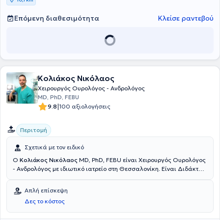
Επόμενη διαθεσιμότητα
Κλείσε ραντεβού
Κολιάκος Νικόλαος
Χειρουργός Ουρολόγος - Ανδρολόγος
MD, PhD, FEBU
|
9.8
100 αξιολογήσεις
Περιτομή
Σχετικά με τον ειδικό
Ο
Κολιάκος Νικόλαος
MD, PhD, FEBU είναι Χειρουργός Ουρολόγος
- Ανδρολόγος με ιδιωτικό ιατρείο στη Θεσσαλονίκη. Είναι Διδάκτωρ
του Αριστοτελείου Πανεπιστημίου Θεσσαλονίκης με θέμα:
"Αξιολόγηση τεχνικών της απολίνωσης των έσω σπερματικών
Απλή επίσκεψη
φλεβών σε υπογόνιμους άνδρες με κιρσοκήλη και η επίδρασή τους
Δες το κόστος
στην αιμάτωση και λειτουργία των όρχεων." Παράλληλα, είναι
πτυχιούχος της Ιατρικής Σχολής του παραπάνω Ιδρύματος και έχει