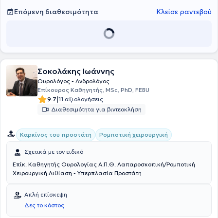
σεμιναρίων και συνεδρίων και είναι μέλος του Ιατρικού Συλλόγου
Επόμενη διαθεσιμότητα
Κλείσε ραντεβού
Θεσσαλονίκης, της Ευρωπαϊκής Ουρολογικής Εταιρείας, της
Ελληνικής Ουρολογικής Εταιρείας και της Ουρολογικής Εταιρείας
Βορείου Ελλάδος.
Σοκολάκης Ιωάννης
Ουρολόγος - Ανδρολόγος
Επίκουρος Καθηγητής, MSc, PhD, FEBU
|
9.7
11 αξιολογήσεις
Διαθεσιμότητα για βιντεοκλήση
Καρκίνος του προστάτη
Ρομποτική χειρουργική
Σχετικά με τον ειδικό
Επίκ. Καθηγητής Ουρολογίας Α.Π.Θ. Λαπαροσκοπική/Ρομποτική
Χειρουργική Λιθίαση - Υπερπλασία Προστάτη
Απλή επίσκεψη
Δες το κόστος