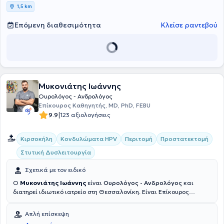
1,5 km
Επόμενη διαθεσιμότητα
Κλείσε ραντεβού
Μυκονιάτης Ιωάννης
Ουρολόγος - Ανδρολόγος
Επίκουρος Καθηγητής, MD, PhD, FEBU
|
9.9
123 αξιολογήσεις
Κιρσοκήλη
Κονδυλώματα HPV
Περιτομή
Προστατεκτομή
Στυτική Δυσλειτουργία
Σχετικά με τον ειδικό
Ο
Μυκονιάτης Ιωάννης
είναι
Ουρολόγος - Ανδρολόγος
και
διατηρεί ιδιωτικό ιατρείο στη Θεσσαλονίκη. Eίναι Επίκουρος
Καθηγητής Ουρολογίας της Ιατρικής Σχολής του Αριστοτελείου
Πανεπιστημίου Θεσσαλονίκης, ενώ προηγουμένως διετέλεσε
Απλή επίσκεψη
Επίκουρος Καθηγητής (Reader) Ανατομίας και Χειρουργικής