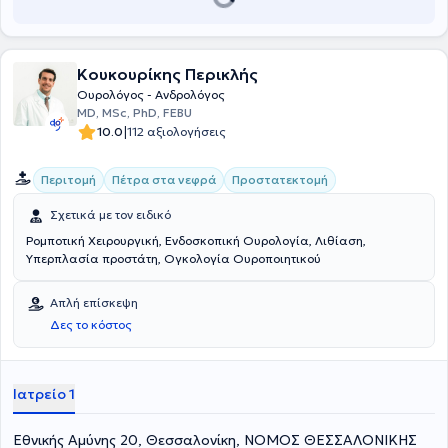
συγγράψει πολλαπλά επιστημονικά άρθρα σε ιατρικά περιοδικά.
Τέλος, ο ιατρός είναι μέλος της Ευρωπαϊκής Ουρολογικής
Εταιρείας, της Ελληνικής Ουρολογικής Εταιρείας και της
Ουρολογικής Εταιρείας Βορείου Ελλάδος.
Κουκουρίκης Περικλής
Ουρολόγος - Ανδρολόγος
MD, MSc, PhD, FEBU
|
10.0
112 αξιολογήσεις
Περιτομή
Πέτρα στα νεφρά
Προστατεκτομή
Σχετικά με τον ειδικό
Ρομποτική Χειρουργική, Ενδοσκοπική Ουρολογία, Λιθίαση,
Υπερπλασία προστάτη, Ογκολογία Ουροποιητικού
Απλή επίσκεψη
Δες το κόστος
Ιατρείο 1
Εθνικής Αμύνης 20, Θεσσαλονίκη, ΝΟΜΟΣ ΘΕΣΣΑΛΟΝΙΚΗΣ