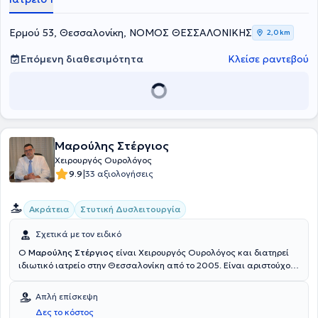
ρομποτική) αναλόγως της χειρουργικής ένδειξης του ασθενή.
Αντικείμενο εξιδίκευσης του αποτελεί η ογκολογική ουρολογία.
Ερμού 53, Θεσσαλονίκη, ΝΟΜΟΣ ΘΕΣΣΑΛΟΝΙΚΗΣ
2,0 km
Επόμενη διαθεσιμότητα
Κλείσε ραντεβού
Μαρούλης Στέργιος
Xειρουργός Ουρολόγος
|
9.9
33 αξιολογήσεις
Ακράτεια
Στυτική Δυσλειτουργία
Σχετικά με τον ειδικό
Ο
Μαρούλης Στέργιος
είναι Xειρουργός Ουρολόγος και διατηρεί
ιδιωτικό ιατρείο στην Θεσσαλονίκη από το 2005. Είναι αριστούχος
Διδάκτωρ και απόφοιτος της Ιατρικής Σχολής του Αριστοτελείου
Πανεπιστημίου Θεσσαλονίκης. Ολοκλήρωσε την ειδικότητά του στην
Απλή επίσκεψη
Ουρολογία στο Χειρουργικό τμήμα Νομαρχιακού Πρώτου Γενικού
Δες το κόστος
Νοσοκομείου Θεσσαλονίκης "Άγιος Παύλος" και στις Ουρολογικές