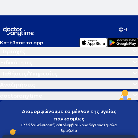
EL
Κατέβασε το app
Περιοχές
Ειδικότητες
Παθήσεις/Υπηρεσίες
Αναζητήσεις
doctoranytime
Διαμορφώνουμε το μέλλον της υγείας
παγκοσμίως
Ελλάδα
Βέλγιο
Μεξικό
Κολομβία
Εκουαδόρ
Γουατεμάλα
Βραζιλία