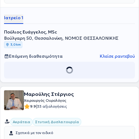
Επιστημονικός συνεργάτης Α' πανεπιστημιακής ουρολογικής
κλινικής του Α.Π.Θ. Στο ιδιωτικό του ιατρείο αντιμετωπίζει πλήθος
περιστατικών αξιοποιώντας την επιστημονική του αρτιότητα κι
Ιατρείο 1
έχοντας στο επίκεντρο την καλύτερη δυνατή εξυπηρέτηση των
εξατομικευμένων αναγκών κάθε ασθενούς που αναλαμβάνει.
Πούλιος Ευάγγελος, MSc
Bούλγαρη 50, Θεσσαλονίκη, ΝΟΜΟΣ ΘΕΣΣΑΛΟΝΙΚΗΣ
3,0 km
Επόμενη διαθεσιμότητα
Κλείσε ραντεβού
Μαρούλης Στέργιος
Xειρουργός Ουρολόγος
|
9.9
33 αξιολογήσεις
Ακράτεια
Στυτική Δυσλειτουργία
Σχετικά με τον ειδικό