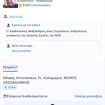
Ουρολόγος - Ανδρολόγος
στην Ελλάδα και στο εξωτερικό. Είναι κριτής (reviewer) σε 5
|
9.9
92 αξιολογήσεις
ξενόγλωσσα περιοδικά.
Περιτομή
Σχετικά με τον ειδικό
Ο
Ζησόπουλος Αλέξανδρος
είναι Ουρολόγος-Ανδρολόγος
απόφοιτος της Ιατρικής Σχολής του ΑΠΘ.
Απλή επίσκεψη
Δες το κόστος
Ιατρείο 1
Εθνικής Αντιστάσεως 74, Καλαμαριά, ΝΟΜΟΣ
ΘΕΣΣΑΛΟΝΙΚΗΣ
4,0 km
Επόμενη διαθεσιμότητα
Κλείσε ραντεβού