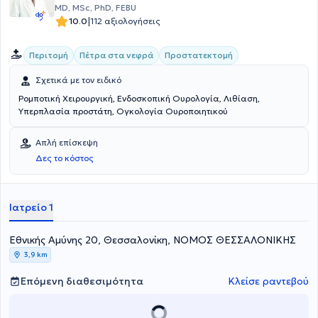
είναι άνω του 90%. Επίσης εφαρμόζει καινοτόμες μεθόδους για την
MD, MSc, PhD, FEBU
αντιμετώπιση της καλοήθους υπερπλασίας του προστάτη (REZUM
|
10.0
112 αξιολογήσεις
_HOLEP), Kυστεοσκόπηση με εύκαμπτο κυστεοσκόπιο,
υπερηχογράφημα νεφρών - κύστεως - προστάτη (έγχρωμο),
Περιτομή
Πέτρα στα νεφρά
Προστατεκτομή
ουροροομετρία, θεραπεία κονδυλωμάτων και αποκατάσταση
βραχέως χαλινού.
Σχετικά με τον ειδικό
Ρομποτική Χειρουργική, Ενδοσκοπική Ουρολογία, Λιθίαση,
Υπερπλασία προστάτη, Ογκολογία Ουροποιητικού
Απλή επίσκεψη
Δες το κόστος
Ιατρείο 1
Εθνικής Αμύνης 20, Θεσσαλονίκη, ΝΟΜΟΣ ΘΕΣΣΑΛΟΝΙΚΗΣ
3,9 km
Επόμενη διαθεσιμότητα
Κλείσε ραντεβού