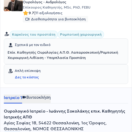
αλλά και στις παρουσιάσεις τους σε συνέδρια στην Ελλάδα και στο
Ουρολόγος - Ανδρολόγος
εξωτερικό ως προσκεκλημένος ομιλητής. Είναι κριτής (reviewer) σε
Επίκουρος Καθηγητής, MSc, PhD, FEBU
20 ξενόγλωσσα περιοδικά.
|
9.7
11 αξιολογήσεις
Διαθεσιμότητα για βιντεοκλήση
Καρκίνος του προστάτη
Ρομποτική χειρουργική
Σχετικά με τον ειδικό
Επίκ. Καθηγητής Ουρολογίας Α.Π.Θ. Λαπαροσκοπική/Ρομποτική
Χειρουργική Λιθίαση - Υπερπλασία Προστάτη
Απλή επίσκεψη
Δες το κόστος
Βιντεοκλήση
Ιατρείο 1
Ουρολογικό Ιατρείο - Ιωάννης Σοκολάκης επικ. Καθηγητής
Ιατρικής ΑΠΘ
Αγίας Σοφίας 18, 54622 Θεσσαλονίκη, 1ος Όροφος,
Θεσσαλονίκη, ΝΟΜΟΣ ΘΕΣΣΑΛΟΝΙΚΗΣ