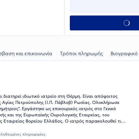
βαση και επικοινωνία
Τρόποι πληρωμής
Βιογραφικό 
διατηρεί ιδιωτικό ιατρείο στη Θέρμη. Είναι απόφοιτος
ούπολης (Ι.Π. Πάβλοβ) Ρωσίας. Ολοκλήρωσε
ημήτριος". Εργάστηκε ως επικουρικός ιατρός στο Γενικό
κής και της Ευρωπαϊκής Ουρολογικής Εταιρείας, του
ς Εταιρείας Βορείου Ελλάδος. Ο ιατρός παρακολουθεί τις
τημονικά συνέδρια στην Ελλάδα και στο εξωτερικό.
η του ουροποιητικού, τις παθήσεις του προστάτη, της
αληθευμένες πληροφορίες.