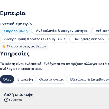
ουροδόχου κύστης και των νεφρών.
Εμπειρία
Σχετική εμπειρία
Ανδρολογία & υπογονιμότητα
Λιθίασ
Ουρολοίμωξη
Διουρηθρική προστατεκτομή TURis
Παθήσεις νεφρών
19 συστάσεις ασθενών
Υπηρεσίες
Τα κόστη είναι ενδεικτικά. Ενδέχεται να υπάρξουν αλλαγές κατά 
ανάλογα το περιστατικό.
Όλες
Επίσκεψη
Θέματα υγείας
Εξετάσεις & Επεμβάσει
Απλή επίσκεψη
30 λεπτά