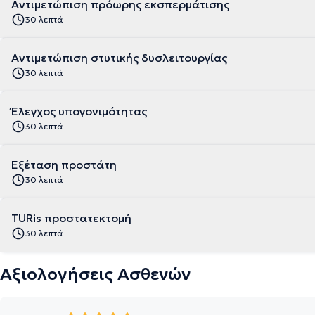
Αντιμετώπιση πρόωρης εκσπερμάτισης
30 λεπτά
Αντιμετώπιση στυτικής δυσλειτουργίας
30 λεπτά
Έλεγχος υπογονιμότητας
30 λεπτά
Εξέταση προστάτη
30 λεπτά
TURis προστατεκτομή
30 λεπτά
Αξιολογήσεις Ασθενών