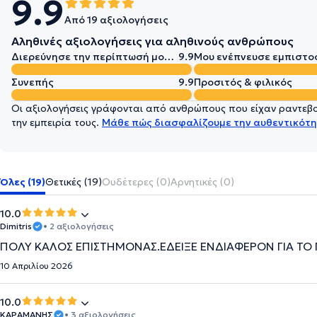
9.9
Από 19 αξιολογήσεις
Αληθινές αξιολογήσεις για αληθινούς ανθρώπους
Διερεύνησε την περίπτωσή μου σε βάθος
9.9
Μου ενέπνευσε εμπιστο
Συνεπής
9.9
Προσιτός & φιλικός
Οι αξιολογήσεις γράφονται από ανθρώπους που είχαν ραντεβού
την εμπειρία τους.
Μάθε πώς διασφαλίζουμε την αυθεντικότη
Όλες (19)
Θετικές (19)
Ουδέτερες (0)
Αρνητικές (0)
10.0
Dimitris
• 2 αξιολογήσεις
ΠΟΛΥ ΚΑΛΟΣ ΕΠΙΣΤΗΜΟΝΑΣ.ΕΔΕΙΞΕ ΕΝΔΙΑΦΕΡΟΝ ΓΙΑ ΤΟ
10 Απριλίου 2026
10.0
ΚΑΡΑΜΑΝΗΣ
• 3 αξιολογήσεις