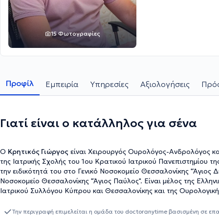
15 Φωτογραφίες
Προφίλ
Εμπειρία
Υπηρεσίες
Αξιολογήσεις
Πρόσ
Γιατί είναι ο κατάλληλος για σένα
Ο
Κρητικός Γιώργος
είναι Χειρουργός Ουρολόγος-Ανδρολόγος και 
της Ιατρικής Σχολής του 1ου Κρατικού Ιατρικού Πανεπιστημίου της Αγίας Πετρ
την ειδικότητά του στο Γενικό Νοσοκομείο Θεσσαλονίκης "Άγιος Δ
Νοσοκομείο Θεσσαλονίκης "Άγιος Παύλος". Είναι μέλος της Ελληνι
Ιατρικού Συλλόγου Κύπρου και Θεσσαλονίκης και της Ουρολογική
σύγχρονες ιατρικές εξελίξεις και έχει συμμετάσχει σε πολλά επισ
Ασχολείται με την ανδρολογία και την υπογονιμότητα, την λιθίασ
Την περιγραφή επιμελείται η ομάδα του doctoranytime βασισμένη σε επ