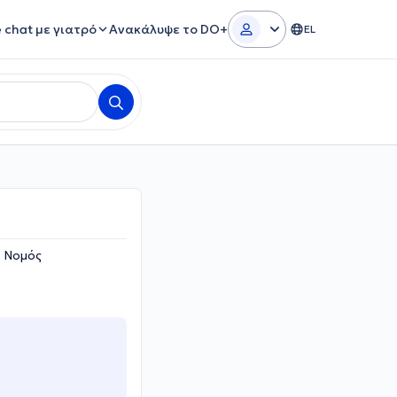
e chat με γιατρό
Ανακάλυψε το DO+
EL
, Νομός