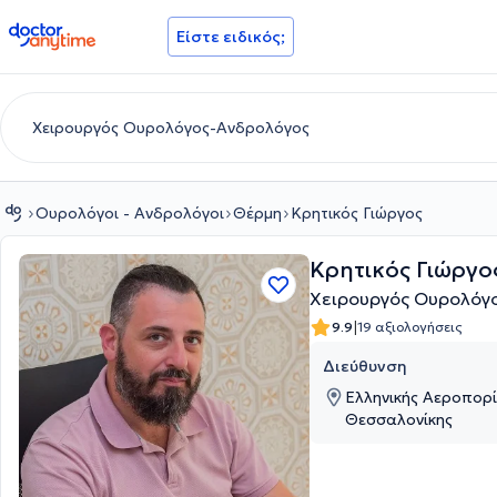
doctoranytime
Είστε ειδικός;
Ουρολόγοι - Ανδρολόγοι
Θέρμη
Κρητικός Γιώργος
Κρητικός Γιώργο
Χειρουργός Ουρολόγ
|
9.9
19 αξιολογήσεις
Διεύθυνση
Ελληνικής Αεροπορί
Θεσσαλονίκης