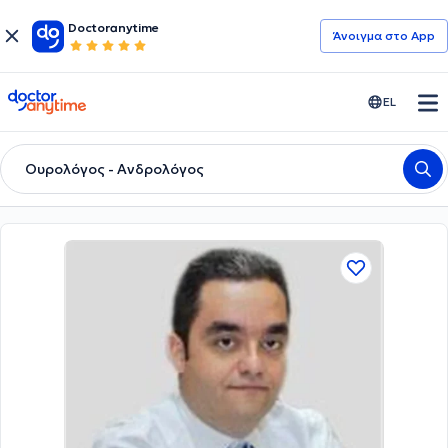
Doctoranytime
Άνοιγμα στο App
doctoranytime
EL
Ουρολόγος - Ανδρολόγος