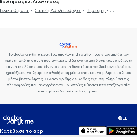
Ερωτήσεις και Απαντήσεις
Γενικά θέματα
Στυτική Δυσλειτουργία
Περιτομή
Κυστεοσκόπηση
Ουρολοίμωξη
Καρκίνος του προστάτη
Καρκίνος Ουροδόχου Κύστης
Πέτρα στα νεφρά
Ουροδυναμικός
έλεγχος
Προστατίτιδα
Σεξουαλικώς μεταδιδόμενα νοσήματα
(ΣΜΝ)
Το doctoranytime είναι ένα end-to-end solution που υποστηρίζει τον
χρήστη από τη στιγμή που αντιμετωπίζει ένα ιατρικό σύμπτωμα μέχρι τη
στιγμή της λύσης του, δίνοντας του τη δυνατότητα να βρεί τον ειδικό που
χρειάζεται, να ζητήσει καθοδήγηση μέσω chat και να μιλήσει μαζί του
μέσω βιντεοκλήσης. Ο Λασκαριδης Λεωνιδας έχει συμπληρώσει τις
πληροφορίες που αναγράφονται, οι οποίες τίθενται υπό επεξεργασία
από την ομάδα του doctoranytime.
EL
Κατέβασε το app