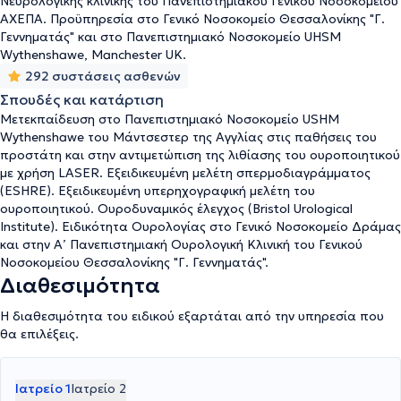
Νευρολογικής κλινικής του Πανεπιστημιακού Γενικού Νοσοκομείου
ΑΧΕΠΑ. Προϋπηρεσία στο Γενικό Νοσοκομείο Θεσσαλονίκης "Γ.
Γεννηματάς" και στο Πανεπιστημιακό Νοσοκομείο UHSM
Wythenshawe, Manchester UK.
292 συστάσεις ασθενών
Σπουδές και κατάρτιση
Μετεκπαίδευση στο Πανεπιστημιακό Νοσοκομείο USHM
Wythenshawe του Μάντσεστερ της Αγγλίας στις παθήσεις του
προστάτη και στην αντιμετώπιση της λιθίασης του ουροποιητικού
με χρήση LASER. Εξειδικευμένη μελέτη σπερμοδιαγράμματος
(ESHRE). Εξειδικευμένη υπερηχογραφική μελέτη του
ουροποιητικού. Ουροδυναμικός έλεγχος (Bristol Urological
Institute). Ειδικότητα Ουρολογίας στο Γενικό Νοσοκομείο Δράμας
και στην Α’ Πανεπιστημιακή Ουρολογική Κλινική του Γενικού
Νοσοκομείου Θεσσαλονίκης "Γ. Γεννηματάς".
Διαθεσιμότητα
Η διαθεσιμότητα του ειδικού εξαρτάται από την υπηρεσία που
θα επιλέξεις.
Ιατρείο 1
Ιατρείο 2