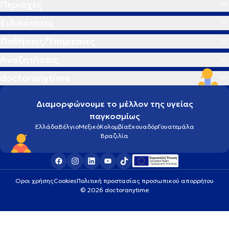
Περιοχές
Ειδικότητες
Παθήσεις/Υπηρεσίες
Αναζητήσεις
doctoranytime
Διαμορφώνουμε το μέλλον της υγείας
παγκοσμίως
Ελλάδα
Βέλγιο
Μεξικό
Κολομβία
Εκουαδόρ
Γουατεμάλα
Βραζιλία
Οροι χρήσης
Cookies
Πολιτική προστασίας προσωπικού απορρήτου
© 2026 doctoranytime