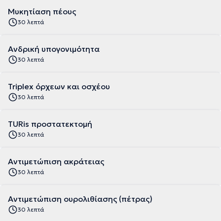
Μυκητίαση πέους
30 λεπτά
Aνδρική υπογονιμότητα
30 λεπτά
Triplex όρχεων και οσχέου
30 λεπτά
TURis προστατεκτομή
30 λεπτά
Αντιμετώπιση ακράτειας
30 λεπτά
Αντιμετώπιση ουρολιθίασης (πέτρας)
30 λεπτά