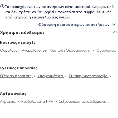
Το περιεχόμενο των απαντήσεων είναι αυστηρά ενημερωτικό
και δεν πρέπει να θεωρηθεί υποκατάστατο συμβουλευτικής
από ιατρούς ή επαγγελματίες υγείας
Φόρτωση περισσότερων απαντήσεων
Χρήσιμοι σύνδεσμοι
Κοντινές περιοχές
Ουρολόγοι - Ανδρολόγοι στη Νεάπολη Θεσσαλονίκης
Ουρολόγοι -
Ανδρολόγοι στην Πολίχνη
Ουρολόγοι - Ανδρολόγοι στην
Καλαμαριά
Ουρολόγοι - Ανδρολόγοι στον Εύοσμο
Ουρολόγοι -
Σχετικές υπηρεσίες
Ανδρολόγοι στη Θέρμη
Ουρολόγοι - Ανδρολόγοι στην Περαία
Εξέταση προστάτη
Υπογονιμότητα
Στυτική Δυσλειτουργία
Κυστεοσκόπηση
Ηλεκτρονική συνταγογράφηση
Περιτομή
Βιοψία προστάτη
Βραχύς χαλινός
Ακράτεια
Ουροδυναμικός
Άρθρα υγείας
έλεγχος
Υδροκήλη
Σπερματοκήλη
Καλοήθης υπερπλασία
Ακράτεια
Κονδυλώματα HPV
Σεξουαλικώς μεταδιδόμενα
προστάτη
Σπερμοδιάγραμμα
Πέτρα στα νεφρά
νοσήματα (ΣΜΝ)
Υπογονιμότητα
Νεφρολιθίαση
Προστατεκτομή
Ουρολοίμωξη
Πρόωρη
εκσπερμάτωση
Κιρσοκήλη