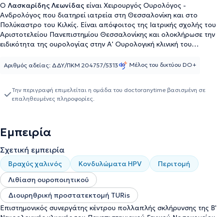
Ο
Λασκαρίδης Λεωνίδας
είναι Χειρουργός Ουρολόγος -
Ανδρολόγος που διατηρεί ιατρεία στη Θεσσαλονίκη και στο
Πολύκαστρο του Κιλκίς. Είναι απόφοιτος της Ιατρικής σχολής του
Αριστοτελείου Πανεπιστημίου Θεσσαλονίκης και ολοκλήρωσε την
ειδικότητα της ουρολογίας στην Α' Ουρολογική κλινική του
Αριστοτελείου Πανεπιστημίου στο Γενικό Νοσοκομείο
Θεσσαλονίκης "Γ. Γεννηματάς". Μετεκπαιδεύτηκε για ένα χρόνο
Μέλος του δικτύου DO+
Αριθμός αδείας: ΔΔΥ/ΠΚΜ 204757/5313
στο Πανεπιστημιακό Νοσοκομείο USHM Wythenshawe στο
Μάντσεστερ της Αγγλίας στις παθήσεις του προστάτη και στην
Την περιγραφή επιμελείται η ομάδα του doctoranytime βασισμένη σε
αντιμετώπιση της λιθίασης του ουροποιητικού με χρήση laser.
επαληθευμένες πληροφορίες.
Διετέλεσε για 2 χρόνια Επιστημονικός συνεργάτης του κέντρου
πολλαπλής σκλήρυνσης (M/S center) της Β' Νευρολογικής κλινικής
του Πανεπιστημιακού Γενικού Νοσοκομείου ΑΧΕΠΑ. Εξειδικεύτηκε
Εμπειρία
στην υπερηχογραφική μελέτη του ουροποιητικού στο Γενικό
Νοσοκομείο "Ιπποκράτειο" Θεσσαλονίκης και στον ουροδυναμικό
Σχετική εμπειρία
έλεγχο από το Bristol Urological Institute και τη Διεθνή Εταιρεία
Εγκράτειας (ICS). Επίσης έχει πιστοποίηση εξειδικευμένης μελέτης
Βραχύς χαλινός
Κονδυλώματα HPV
Περιτομή
σπερμοδιαγράμματος από την ESHRE. Αριθμεί 14 δημοσιεύσεις
σε διεθνή περιοδικά και συμμετέχει ενεργά σε διεθνή και εγχώρια
Λιθίαση ουροποιητικού
ουρολογικά συνέδρια. Τέλος, ο γιατρός είναι μέλος πολλών
Διουρηθρική προστατεκτομή TURis
ιατρικών συλλόγων και επιστημονικών εταιρειών.
Επιστημονικός συνεργάτης κέντρου πολλαπλής σκλήρυνσης της Β'