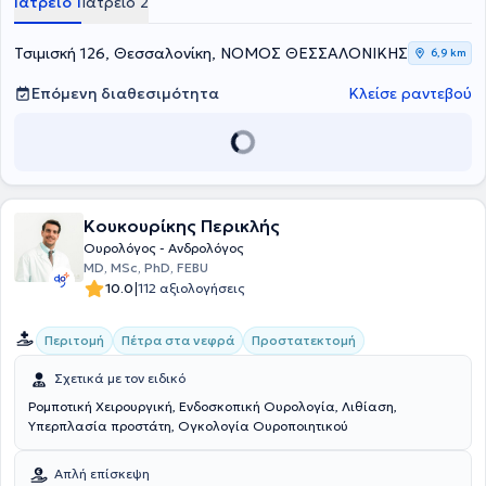
Ιατρείο 1
Ιατρείο 2
διατελέσει Επιμελητής στην Ουρολογική κλινική του Αντικαρκινικού
Νοσοκομείου Θεσσαλονίκης "Θεαγένειο", (2009). Διαθέτει ευρύ
έργο, με ανακοινώσεις σε ελληνικά και διεθνή συνέδρια, καθώς
Τσιμισκή 126, Θεσσαλονίκη, ΝΟΜΟΣ ΘΕΣΣΑΛΟΝΙΚΗΣ
6,9 km
και δημοσιεύσεις σε ελληνικά και διεθνή περιοδικά. Τέλος, ο ιατρός
είναι μέλος της Ελληνικής Ουρολογικής Εταιρείας, της
Επόμενη διαθεσιμότητα
Κλείσε ραντεβού
Ουρολογικής Εταιρείας Βορείου Ελλάδος, της European Association
of Urology, της Endourological Society και της British Medical
Association.
Κουκουρίκης Περικλής
Ουρολόγος - Ανδρολόγος
MD, MSc, PhD, FEBU
|
10.0
112 αξιολογήσεις
Περιτομή
Πέτρα στα νεφρά
Προστατεκτομή
Σχετικά με τον ειδικό
Ρομποτική Χειρουργική, Ενδοσκοπική Ουρολογία, Λιθίαση,
Υπερπλασία προστάτη, Ογκολογία Ουροποιητικού
Απλή επίσκεψη