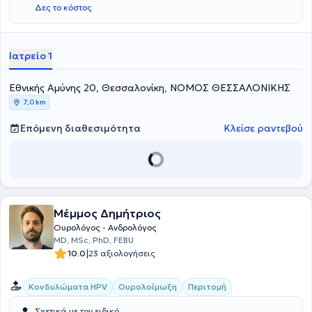
Δες το κόστος
Ιατρείο 1
Εθνικής Αμύνης 20, Θεσσαλονίκη, ΝΟΜΟΣ ΘΕΣΣΑΛΟΝΙΚΗΣ
7,0 km
Επόμενη διαθεσιμότητα
Κλείσε ραντεβού
Μέμμος Δημήτριος
Ουρολόγος - Ανδρολόγος
MD, MSc, PhD, FEBU
|
10.0
23 αξιολογήσεις
Κονδυλώματα HPV
Ουρολοίμωξη
Περιτομή
Σχετικά με τον ειδικό