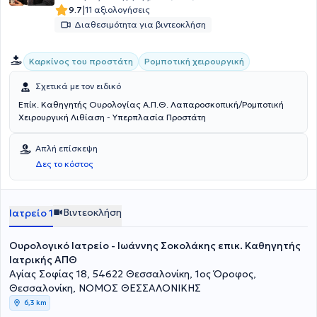
ξενόγλωσσα περιοδικά.
|
9.7
11 αξιολογήσεις
Διαθεσιμότητα για βιντεοκλήση
Καρκίνος του προστάτη
Ρομποτική χειρουργική
Σχετικά με τον ειδικό
Επίκ. Καθηγητής Ουρολογίας Α.Π.Θ. Λαπαροσκοπική/Ρομποτική
Χειρουργική Λιθίαση - Υπερπλασία Προστάτη
Απλή επίσκεψη
Δες το κόστος
Βιντεοκλήση
Ιατρείο 1
Ουρολογικό Ιατρείο - Ιωάννης Σοκολάκης επικ. Καθηγητής
Ιατρικής ΑΠΘ
Αγίας Σοφίας 18, 54622 Θεσσαλονίκη, 1ος Όροφος,
Θεσσαλονίκη, ΝΟΜΟΣ ΘΕΣΣΑΛΟΝΙΚΗΣ
6,3 km