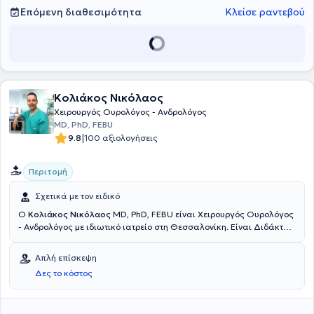
Επόμενη διαθεσιμότητα
Κλείσε ραντεβού
Κολιάκος Νικόλαος
Χειρουργός Ουρολόγος - Ανδρολόγος
MD, PhD, FEBU
|
9.8
100 αξιολογήσεις
Περιτομή
Σχετικά με τον ειδικό
Ο
Κολιάκος Νικόλαος
MD, PhD, FEBU είναι Χειρουργός Ουρολόγος
- Ανδρολόγος με ιδιωτικό ιατρείο στη Θεσσαλονίκη. Είναι Διδάκτωρ
του Αριστοτελείου Πανεπιστημίου Θεσσαλονίκης με θέμα:
"Αξιολόγηση τεχνικών της απολίνωσης των έσω σπερματικών
Απλή επίσκεψη
φλεβών σε υπογόνιμους άνδρες με κιρσοκήλη και η επίδρασή τους
Δες το κόστος
στην αιμάτωση και λειτουργία των όρχεων." Παράλληλα, είναι
πτυχιούχος της Ιατρικής Σχολής του παραπάνω Ιδρύματος και έχει
μετεκπαιδευτεί με υποτροφία της Ευρωπαϊκής Ουρολογικής