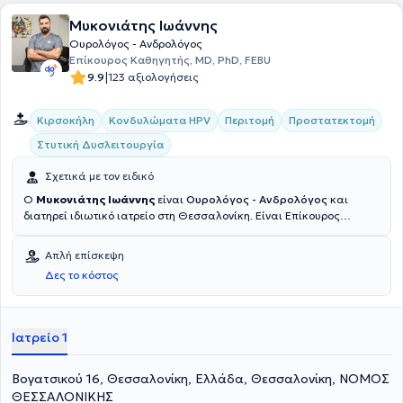
Μυκονιάτης Ιωάννης
Ουρολόγος - Ανδρολόγος
Επίκουρος Καθηγητής, MD, PhD, FEBU
|
9.9
123 αξιολογήσεις
Κιρσοκήλη
Κονδυλώματα HPV
Περιτομή
Προστατεκτομή
Στυτική Δυσλειτουργία
Σχετικά με τον ειδικό
Ο
Μυκονιάτης Ιωάννης
είναι
Ουρολόγος - Ανδρολόγος
και
διατηρεί ιδιωτικό ιατρείο στη Θεσσαλονίκη. Eίναι Επίκουρος
Καθηγητής Ουρολογίας της Ιατρικής Σχολής του Αριστοτελείου
Πανεπιστημίου Θεσσαλονίκης, ενώ προηγουμένως διετέλεσε
Απλή επίσκεψη
Επίκουρος Καθηγητής (Reader) Ανατομίας και Χειρουργικής
Δες το κόστος
Ανατομίας στο αγγλόφωνο προπτυχιακό πρόγραμμα σπουδών,
καθώς και Ακαδημαϊκός Υπότροφος Ουρολογίας - Ανδρολογίας
στην Α΄ Ουρολογική Κλινική Α.Π.Θ. Έχει ολοκληρώσει επιτυχώς
ευρωπαϊκά πιστοποιημένα εκπαιδευτικά προγράμματα
Ιατρείο 1
Διαδερμικής Νεφρολιθοθρυψίας (PCNL) και Ελάχιστα Επεμβατικής
Διαδερμικής Νεφρολιθοθρυψίας (mini-PCNL) για την αντιμετώπιση
Βογατσικού 16, Θεσσαλονίκη, Ελλάδα, Θεσσαλονίκη, ΝΟΜΟΣ
της νεφρολιθίασης. To 2019- 2020 πραγματοποίησε Fellowship στην
Xειρουργική Aνδρολογία στο Βέλγιο (Πανεπιστημιακή Ουρολογική
ΘΕΣΣΑΛΟΝΙΚΗΣ