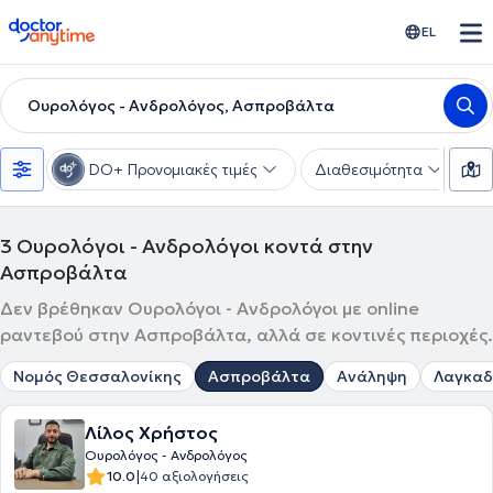
doctoranytime
EL
Ουρολόγος - Ανδρολόγος, Ασπροβάλτα
DO+ Προνομιακές τιμές
Διαθεσιμότητα
Υ
3
Ουρολόγοι - Ανδρολόγοι κοντά στην
Ασπροβάλτα
Δεν βρέθηκαν Ουρολόγοι - Ανδρολόγοι με online
ραντεβού στην Ασπροβάλτα, αλλά σε κοντινές περιοχές.
Νομός Θεσσαλονίκης
Ασπροβάλτα
Ανάληψη
Λαγκαδ
Λίλος Χρήστος
Ουρολόγος - Ανδρολόγος
|
10.0
40 αξιολογήσεις