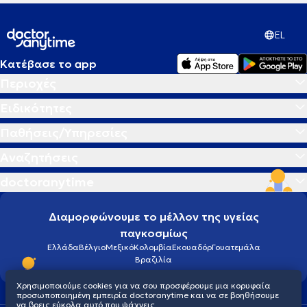
EL
Κατέβασε το app
Περιοχές
Ειδικότητες
Παθήσεις/Υπηρεσίες
Αναζητήσεις
doctoranytime
Διαμορφώνουμε το μέλλον της υγείας
παγκοσμίως
Ελλάδα
Βέλγιο
Μεξικό
Κολομβία
Εκουαδόρ
Γουατεμάλα
Βραζιλία
Χρησιμοποιούμε cookies για να σου προσφέρουμε μια κορυφαία
προσωποποιημένη εμπειρία doctoranytime και να σε βοηθήσουμε
να βρεις εύκολα αυτό που ψάχνεις.