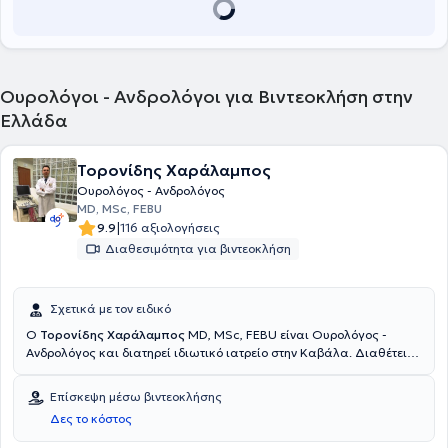
φάσμα της ουρολογίας. Τέλος, ο γιατρός έχει πολυάριθμες
ανακοινώσεις σε επιστημονικά συνέδρια και είναι μέλος της
European Association of Urology, της Εndourological Society και της
American Urological Association.
Ουρολόγοι - Ανδρολόγοι για Βιντεοκλήση στην
Ελλάδα
Τορονίδης Χαράλαμπος
Ουρολόγος - Ανδρολόγος
MD, MSc, FEBU
|
9.9
116 αξιολογήσεις
Διαθεσιμότητα για βιντεοκλήση
Σχετικά με τον ειδικό
Ο
Τορονίδης Χαράλαμπος
MD, MSc, FEBU είναι Ουρολόγος -
Ανδρολόγος και διατηρεί ιδιωτικό ιατρείο στην Καβάλα. Διαθέτει
Μεταπτυχιακό δίπλωμα (Master of Science) στις εφαρμογές των
Βασικών Ιατρικών Επιστημών από το Πανεπιστήμιο Πατρών και
Επίσκεψη μέσω βιντεοκλήσης
πτυχίο από την Ιατρική Σχολή του Αριστοτελείου Πανεπιστημίου
Δες το κόστος
Θεσσαλονίκης. Είναι Fellow of European Board of Urology και έχει
μετεκπαιδευτεί στη Πανεπιστημιακή Ουρολογική Κλινική