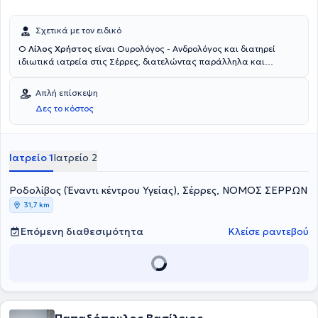
Σχετικά με τον ειδικό
O
Λίλος Χρήστος
είναι Ουρολόγος - Ανδρολόγος και διατηρεί
ιδιωτικά ιατρεία στις Σέρρες, διατελώντας παράλληλα και
συνεργάτης της Βιοκλινικής Θεσσαλονίκης. Είναι πτυχιούχος της
Ιατρικής Σχολής του Αριστοτελείου Πανεπιστημίου Θεσσαλονίκης.
Απλή επίσκεψη
Απέκτησε την ειδικότητα της Ουρολογίας στο Γενικό Νοσοκομείο
Δες το κόστος
Σερρών και στο Γενικό Νοσοκομείο Θεσσαλονίκης "Ιπποκράτειο",
κατά τη διάρκεια της οποίας εκπαιδεύτηκε σε όλο το εύρος των
ουρολογικών επεμβάσεων. Τέλος, ο γιατρός είναι μέλος της
Ελληνικής και Ευρωπαϊκής Ουρολογικής Εταιρείας.
Ιατρείο 1
Ιατρείο 2
Ροδολίβος (Έναντι κέντρου Υγείας), Σέρρες, ΝΟΜΟΣ ΣΕΡΡΩΝ
31,7 km
Επόμενη διαθεσιμότητα
Κλείσε ραντεβού