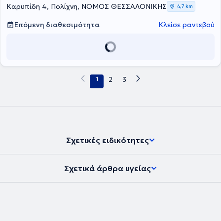
κύστεως, του προστάτη, του νεφρού κ.α.
Καρυπίδη 4, Πολίχνη, ΝΟΜΟΣ ΘΕΣΣΑΛΟΝΙΚΗΣ
4,7 km
Επόμενη διαθεσιμότητα
Κλείσε ραντεβού
1
2
3
Σχετικές ειδικότητες
Σχετικά άρθρα υγείας