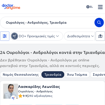
doctoranytime
EL
Ουρολόγος - Ανδρολόγος, Τριανδρία
DO+ Προνομιακές τιμές
Διαθεσιμότητα
Υ
24
Ουρολόγοι - Ανδρολόγοι κοντά στην Τριανδρία
Δεν βρέθηκαν Ουρολόγοι - Ανδρολόγοι με online
ραντεβού στην Τριανδρία, αλλά σε κοντινές περιοχές.
Νομός Θεσσαλονίκης
Τριανδρία
Άνω Τούμπα
Σαράντ
Λασκαρίδης Λεωνίδας
Ουρολόγος - Ανδρολόγος
|
9.9
292 αξιολογήσεις