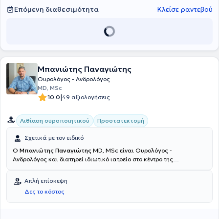
Επόμενη διαθεσιμότητα
Κλείσε ραντεβού
Μπανιώτης Παναγιώτης
Ουρολόγος - Ανδρολόγος
MD, MSc
|
10.0
49 αξιολογήσεις
Λιθίαση ουροποιητικού
Προστατεκτομή
Σχετικά με τον ειδικό
Ο
Μπανιώτης Παναγιώτης
MD, MSc είναι Ουρολόγος -
Ανδρολόγος και διατηρεί ιδιωτικό ιατρείο στο κέντρο της
Θεσσαλονίκης. Πραγματοποίησε την ειδίκευσή του στην
Α΄Ουρολογική Κλινική του Αριστοτελείου Πανεπιστημίου στο Γενικό
Απλή επίσκεψη
Νοσοκομείο Θεσσαλονίκης "Γ.Γεννηματάς" και είναι κάτοχος
Δες το κόστος
μεταπτυχιακού διπλώματος στις Χειρουργικές Λοιμώξεις από το
Τμήμα Ιατρικής του Αριστοτελείου Πανεπιστημίου Θεσσαλονίκης.
Ασχολείται με όλο το φάσμα των ουρολογικών παθήσεων και των