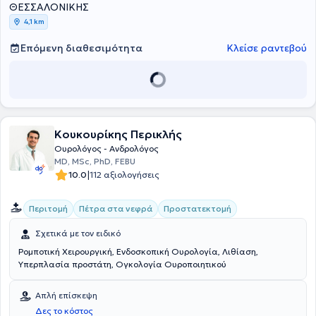
Trevizo και στο Ιατρικό Διαβαλκανικό Κέντρο Θεσσαλονίκης και
ΘΕΣΣΑΛΟΝΙΚΗΣ
συμμετέχει ενεργά σε ελληνικά και διεθνή συνέδρια. Τέλος, ο
4,1 km
γιατρός είναι μέλος της Ουρολογικής Εταιρείας Βορείου Ελλάδος,
της Ελληνικής Ουρολογικής Εταιρείας και της Ευρωπαϊκής
Επόμενη διαθεσιμότητα
Κλείσε ραντεβού
Ουρολογικής Εταιρείας.
Κουκουρίκης Περικλής
Ουρολόγος - Ανδρολόγος
MD, MSc, PhD, FEBU
|
10.0
112 αξιολογήσεις
Περιτομή
Πέτρα στα νεφρά
Προστατεκτομή
Σχετικά με τον ειδικό
Ρομποτική Χειρουργική, Ενδοσκοπική Ουρολογία, Λιθίαση,
Υπερπλασία προστάτη, Ογκολογία Ουροποιητικού
Απλή επίσκεψη
Δες το κόστος