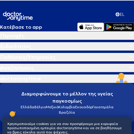
EL
Κατέβασε το app
Περιοχές
Ειδικότητες
Παθήσεις/Υπηρεσίες
Αναζητήσεις
doctoranytime
Διαμορφώνουμε το μέλλον της υγείας
παγκοσμίως
Ελλάδα
Βέλγιο
Μεξικό
Κολομβία
Εκουαδόρ
Γουατεμάλα
Βραζιλία
Χρησιμοποιούμε cookies για να σου προσφέρουμε μια κορυφαία
προσωποποιημένη εμπειρία doctoranytime και να σε βοηθήσουμε
να βρεις εύκολα αυτό που ψάχνεις.