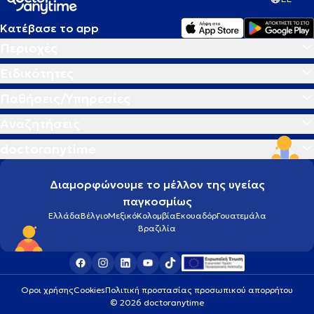
Κατέβασε το app
Περιοχές
Ειδικότητες
Παθήσεις/Υπηρεσίες
Αναζητήσεις
doctoranytime
Διαμορφώνουμε το μέλλον της υγείας
παγκοσμίως
Ελλάδα
Βέλγιο
Μεξικό
Κολομβία
Εκουαδόρ
Γουατεμάλα
Βραζιλία
Οροι χρήσης
Cookies
Πολιτική προστασίας προσωπικού απορρήτου
© 2026 doctoranytime