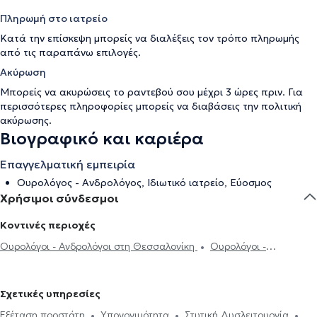
Πληρωμή στο ιατρείο
Κατά την επίσκεψη μπορείς να διαλέξεις τον τρόπο πληρωμής
από τις παραπάνω επιλογές.
Ακύρωση
Μπορείς να ακυρώσεις το ραντεβού σου μέχρι 3 ώρες πριν. Για
περισσότερες πληροφορίες μπορείς να διαβάσεις την
πολιτική
ακύρωσης
.
Βιογραφικό και καριέρα
Επαγγελματική εμπειρία
Ουρολόγος - Ανδρολόγος, Ιδιωτικό ιατρείο, Εύοσμος
Χρήσιμοι σύνδεσμοι
Κοντινές περιοχές
Ουρολόγοι - Ανδρολόγοι στη Θεσσαλονίκη
Ουρολόγοι -
Ανδρολόγοι στη Νεάπολη Θεσσαλονίκης
Ουρολόγοι - Ανδρολόγοι
στην Πολίχνη
Ουρολόγοι - Ανδρολόγοι στην Καλαμαριά
Σχετικές υπηρεσίες
Ουρολόγοι - Ανδρολόγοι στη Θέρμη
Ουρολόγοι - Ανδρολόγοι στην
Εξέταση προστάτη
Υπογονιμότητα
Στυτική Δυσλειτουργία