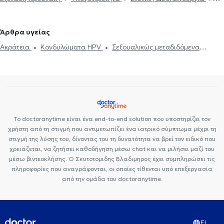
Περαία
Κυστεοσκόπηση
Ηλεκτρονική συνταγογράφηση
Περιτομή
Βιοψία προστάτη
Βραχύς χαλινός
Ακράτεια
Ουροδυναμικός
Άρθρα υγείας
έλεγχος
Υδροκήλη
Σπερματοκήλη
Καλοήθης υπερπλασία
Ακράτεια
Κονδυλώματα HPV
Σεξουαλικώς μεταδιδόμενα
προστάτη
Σπερμοδιάγραμμα
Πέτρα στα νεφρά
νοσήματα (ΣΜΝ)
Υπογονιμότητα
Νεφρολιθίαση
Προστατεκτομή
Ουρολοίμωξη
Πρόωρη
εκσπερμάτωση
Κιρσοκήλη
Το doctoranytime είναι ένα end-to-end solution που υποστηρίζει τον
χρήστη από τη στιγμή που αντιμετωπίζει ένα ιατρικό σύμπτωμα μέχρι τη
στιγμή της λύσης του, δίνοντας του τη δυνατότητα να βρεί τον ειδικό που
χρειάζεται, να ζητήσει καθοδήγηση μέσω chat και να μιλήσει μαζί του
μέσω βιντεοκλήσης. Ο Σκυτοτομιδης Βλαδιμηρος έχει συμπληρώσει τις
πληροφορίες που αναγράφονται, οι οποίες τίθενται υπό επεξεργασία
από την ομάδα του doctoranytime.
EL