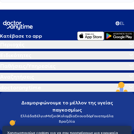
EL
Κατέβασε το app
Περιοχές
Ειδικότητες
Παθήσεις/Υπηρεσίες
Αναζητήσεις
doctoranytime
Διαμορφώνουμε το μέλλον της υγείας
παγκοσμίως
Ελλάδα
Βέλγιο
Μεξικό
Κολομβία
Εκουαδόρ
Γουατεμάλα
Βραζιλία
Χρησιμοποιούμε cookies για να σου προσφέρουμε μια κορυφαία