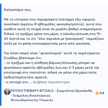
Καλησπέρα σας,
Με το ιστορικό που περιγράφετε (κάταγμα έξω σφυρού,
συνολικά περίπου 8 εβδομάδες ακινησία/μπότα), αυτά που
νιώθετε αυτή τη στιγμή είναι σε μεγάλο βαθμό αναμενόμενα.
Ειδικά το πρήξιμο μέσα στη μέρα, η εύκολη κόπωση στα 15–
20 λεπτά και το ότι “όλα περνάνε με ξεκούραση” ταιριάζουν
πολύ με τη φάση επαναφόρτισης μετά από ακινησία.
Για πόσο καιρό είναι “φυσιολογικά” αυτά τα συμπτώματα;
Συνήθως βλέπουμε ότι:
- το πρήξιμο και η αίσθηση βάρους/κόπωσης μπορεί να
κρατήσουν αρκετές εβδομάδες έως και 2–3 μήνες μετά την
επιστροφή στο παπούτσι, ειδικά αν μέσα στη μέρα είστε
όρθια/περπατάτε αρκετά,
- η αντοχή στο
...
Διάβασε περισσότερα
PHYSIOTHERAPY RITUALS - Ζουμπλιού Χρυσάνθη
9,8
- Γεόμελος Αναστάσιος
Φυσικοθεραπευτής
|
Πειραιάς