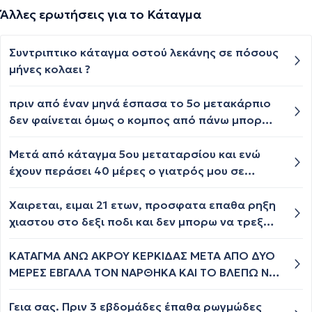
Άλλες ερωτήσεις για το Κάταγμα
Συντριπτικο κάταγμα οστού λεκάνης σε πόσους
μήνες κολαει ?
πριν από έναν μηνά έσπασα το 5ο μετακάρπιο
δεν φαίνεται όμως ο κομπος από πάνω μπορώ
στο μέλλον να το διορθώσω χειρουργικά
(Έβγαλα τον γύψο πριν 3 ήμερες δεν εχω καμία
Μετά από κάταγμα 5ου μεταταρσίου και ενώ
δυσκαμψία) Μόνο όταν το σφίγγω το χερι μου
έχουν περάσει 40 μέρες ο γιατρός μου σε
νιώθω να πιέζεται. Και εχει μια μικρή κλήση
επανέλεγχο μου είπε ότι έχει καλώς κολλήσει το
προς τα μέσα το μικρο δάχτυλο
οστό και μπορώ να περπατήσω σιγά σιγά με
Χαιρεται, ειμαι 21 ετων, προσφατα επαθα ρηξη
παπούτσια. Όμως το πόδι μου πρήστηκε λίγο
χιαστου στο δεξι ποδι και δεν μπορω να τρεξω,
στο πάνω μέρος, όχι στο χτύπημα. Είναι
ειμαι αθλητης και πηγαινα γυμναστηριο και
φυσιολογικό? Θα βοηθήσουν οι
στιβο καθημερινα πανω απο 3 μηνες. Ο
ΚΑΤΑΓΜΑ ΑΝΩ ΑΚΡΟΥ ΚΕΡΚΙΔΑΣ ΜΕΤΑ ΑΠΟ ΔΥΟ
φυσιοθεραπείες? Πότε θα επανέλθει στην
ορθοπεδικος προτεινε χειρουργικη επεμβαση
ΜΕΡΕΣ ΕΒΓΑΛΑ ΤΟΝ ΝΑΡΘΗΚΑ ΚΑΙ ΤΟ ΒΛΕΠΩ ΝΑ
αρχική του μορφή? Ευχαριστώ πολύ.
προκειμενου να ξανα τρεξω, αλλα δεν θελω σε
ΠΡΗΖΕΤΑΙ
καμια περιπτωση να κανω επεμβαση επειδη
Γεια σας. Πριν 3 εβδομάδες έπαθα ρωγμώδες