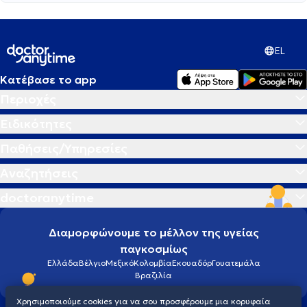
EL
Κατέβασε το app
Περιοχές
Ειδικότητες
Παθήσεις/Υπηρεσίες
Αναζητήσεις
doctoranytime
Διαμορφώνουμε το μέλλον της υγείας
παγκοσμίως
Ελλάδα
Βέλγιο
Μεξικό
Κολομβία
Εκουαδόρ
Γουατεμάλα
Βραζιλία
Χρησιμοποιούμε cookies για να σου προσφέρουμε μια κορυφαία