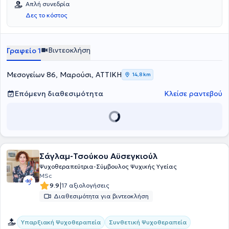
Απλή συνεδρία
Δες το κόστος
Βιντεοκλήση
Γραφείο 1
Μεσογείων 86, Μαρούσι, ΑΤΤΙΚΗ
14,8 km
Επόμενη διαθεσιμότητα
Κλείσε ραντεβού
Σάγλαμ-Τσούκου Αϋσεγκιούλ
Ψυχοθεραπεύτρια-Σύμβουλος Ψυχικής Υγείας
MSc
|
9.9
17 αξιολογήσεις
Διαθεσιμότητα για βιντεοκλήση
Υπαρξιακή Ψυχοθεραπεία
Συνθετική Ψυχοθεραπεία