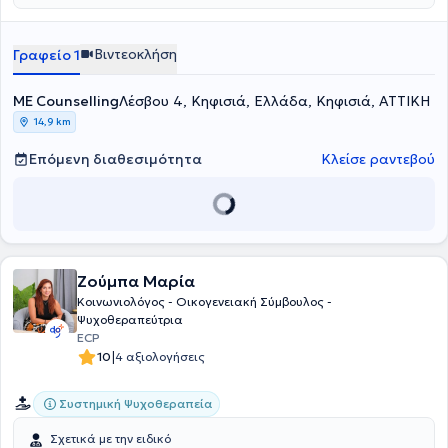
την καλύτερη δυνατή εξυπηρέτηση των εξατομικευμένων αναγκών
κάθε ανθρώπου που αναλαμβάνει.
Βιντεοκλήση
Γραφείο 1
ME Counselling
Λέσβου 4, Κηφισιά, Ελλάδα, Κηφισιά, ΑΤΤΙΚΗ
14,9 km
Επόμενη διαθεσιμότητα
Κλείσε ραντεβού
Ζούμπα Μαρία
Κοινωνιολόγος - Οικογενειακή Σύμβουλος -
Ψυχοθεραπεύτρια
ECP
|
10
4 αξιολογήσεις
Συστημική Ψυχοθεραπεία
Σχετικά με την ειδικό