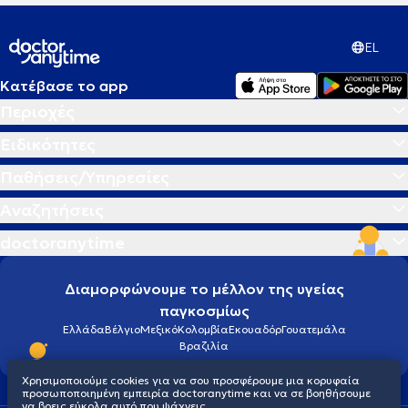
EL
Κατέβασε το app
Περιοχές
Ειδικότητες
Παθήσεις/Υπηρεσίες
Αναζητήσεις
doctoranytime
Διαμορφώνουμε το μέλλον της υγείας
παγκοσμίως
Ελλάδα
Βέλγιο
Μεξικό
Κολομβία
Εκουαδόρ
Γουατεμάλα
Βραζιλία
Χρησιμοποιούμε cookies για να σου προσφέρουμε μια κορυφαία
προσωποποιημένη εμπειρία doctoranytime και να σε βοηθήσουμε
να βρεις εύκολα αυτό που ψάχνεις.