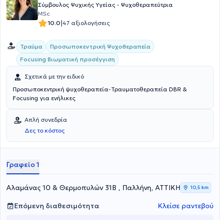
Σύμβουλος Ψυχικής Υγείας - Ψυχοθεραπεύτρια
MSc
|
10.0
47 αξιολογήσεις
Προσωποκεντρική Ψυχοθεραπεία
Τραύμα
Focusing Βιωματική προσέγγιση
Σχετικά με την ειδικό
Προσωποκεντρική ψυχοθεραπεία-Τραυματοθεραπεία DBR &
Focusing για ενήλικες
Απλή συνεδρία
Δες το κόστος
Γραφείο 1
Αλαμάνας 10 & Θερμοπυλών 31Β , Παλλήνη, ΑΤΤΙΚΗ
10,5 km
Επόμενη διαθεσιμότητα
Κλείσε ραντεβού