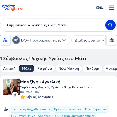
doctoranytime
EL
Σύμβουλος Ψυχικής Υγείας, Μάτι
DO+ Προνομιακές τιμές
Διαθεσιμότητα
Ε
1
Σύμβουλος Ψυχικής Υγείας στο Μάτι
Αττική
Μάτι
Ραφήνα
Νέα Μάκρη
Πικέρμι
Αρτέμ
Μπαζίγου Αγγελική
Σύμβουλος Ψυχικής Υγείας - Ψυχοθεραπεύτρια
BA, MSc, Dip
|
10
9 αξιολογήσεις
Εικαστική Ψυχοθεραπεία
Προσωποκεντρική Ψυχοθεραπεία
Συνθετική Ψυχοθεραπεία
Σωματική ψυχοθεραπεία