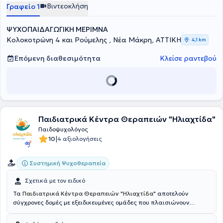
Βιντεοκλήση
Γραφείο 1
σχολικό περιβάλλον.
ΨΥΧΟΠΑΙΔΑΓΩΓΙΚΗ ΜΕΡΙΜΝΑ
Κολοκοτρώνη 4 και Ρούμελης , Νέα Μάκρη, ΑΤΤΙΚΗ
4,1 km
Επόμενη διαθεσιμότητα
Κλείσε ραντεβού
Παιδιατρικά Κέντρα Θεραπειών "Ηλιαχτίδα"
Παιδοψυχολόγος
|
10
4 αξιολογήσεις
Συστημική Ψυχοθεραπεία
Σχετικά με τον ειδικό
Τα
Παιδιατρικά Κέντρα Θεραπειών
"Ηλιαχτίδα"
αποτελούν
σύγχρονες δομές με εξειδικευμένες ομάδες που πλαισιώνουν
ολιστικά το κάθε περιστατικό. Ιδιοκτήτης του κέντρου είναι ο
Γκερδιδάνης Δημήτρης
. Βγαίνοντας έξω από τα παραδοσιακά