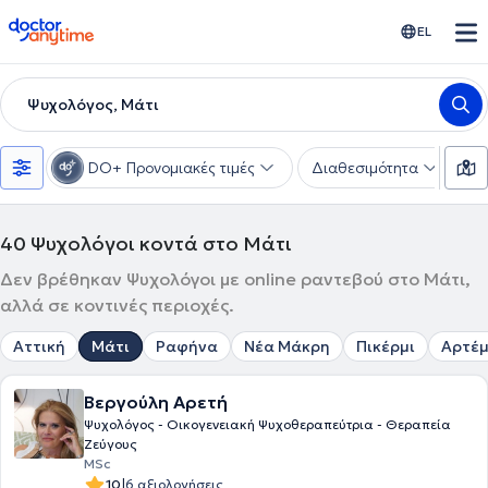
doctoranytime
EL
Ψυχολόγος, Μάτι
DO+ Προνομιακές τιμές
Διαθεσιμότητα
Ε
40
Ψυχολόγοι κοντά στο Μάτι
Δεν βρέθηκαν Ψυχολόγοι με online ραντεβού στο Μάτι,
αλλά σε κοντινές περιοχές.
Αττική
Μάτι
Ραφήνα
Νέα Μάκρη
Πικέρμι
Αρτέμ
Βεργούλη Αρετή
Ψυχολόγος - Οικογενειακή Ψυχοθεραπεύτρια - Θεραπεία
Ζεύγους
MSc
|
10
6 αξιολογήσεις