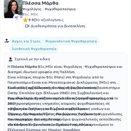
Πλέσσα Μάρθα
Ψυχολόγος - Ψυχοθεραπεύτρια
BSc, MSc
|
9.9
30 αξιολογήσεις
Διαθεσιμότητα για βιντεοκλήση
Ψυχαναλυτική Ψυχοθεραπεία
Άγχος και Στρες
Συνθετική Ψυχοθεραπεία
Σχετικά με την ειδικό
Η
Πλέσσα Μάρθα
ΒSc,MSc είναι Ψυχολόγος -Ψυχοθεραπεύτρια και
διατηρεί ιδιωτικό γραφείο στη Παλλήνη.
Είναι κάτοχος πτυχίου BSc (Hons) στη Ψυχολογία από το
Πανεπιστήμιο Essex και Μεταπτυχιακού Διπλώματος (MSc) στη
Συνθετική Συμβουλευτική και Ψυχοθεραπεία από το Πανεπιστήμιο
Είναι μέλος της Ελληνικής Εταιρείας Συμβουλευτικής.
Derby. Επιπλέον έχει δίπλωμα (HND) στη Συμβουλευτική και
Ψυχοθεραπεία. Εργάζεται στο κλάδο της ψυχοθεραπείας από το
Έχει ολοκληρώσει πιστοποιημένα εκπαιδευτικά προγράμματα
2017 προσφέροντας υπηρεσίες ατομικής ψυχοθεραπείας σε
όπως:
εφήβους και ενήλικες καθώς και συμβουλευτική γονέων και
«Θεραπεία Ζεύγους και Συμβουλευτική Γάμου»
ζεύγους. Προσανατολίζεται στο χώρο της Λακανικής Ψυχανάλυσης
«
Προαγωγή Ψυχικής Υγείας Παιδιών και Εφήβων
» του
και συμμετέχει στα ετησία σεμινάρια ψυχαναλυτικής εκπαίδευσης
Πανεπιστημίου Δυτικής Αττικής
του Κέντρου Ψυχαναλυτικών Ερευνών της Αθήνας.
«
Εκπαιδευτών-Συντονιστών Σχολών Γονέων
» με αντικείμενο το
Εξελικτικό Σύστημα της Μαρίας Χουρδάκη.