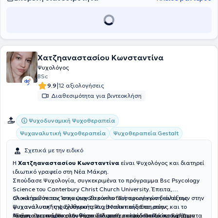
υποστηρίζουμε την εξέλιξη παιδιού κι οικογένειας, ξεχωριστά. Στα
παιδιατρικά κέντρα
"Ηλιαχτίδα"
παρέχονται υπηρεσίες
Λογοθεραπείας, Εργοθεραπείας, Ειδικό Παιδαγωγικό,
Παιδοψυχολογική παρέμβαση, ειδική γυμναστική, γονεακή
ενίσχυση και αγγλικά μαθησιακών δυσκολιών.
Χατζηαναστασίου Κωνσταντίνα
Ψυχολόγος
BSc
|
9.9
12 αξιολογήσεις
Διαθεσιμότητα για βιντεοκλήση
Ψυχοδυναμική Ψυχοθεραπεία
Ψυχαναλυτική Ψυχοθεραπεία
Ψυχοθεραπεία Gestalt
Σχετικά με την ειδικό
Η
Χατζηαναστασίου Κωνσταντίνα
είναι Ψυχολόγος και διατηρεί
ιδιωτικό γραφείο στη Νέα Μάκρη.
Σπούδασε Ψυχολογία, συγκεκριμένα το πρόγραμμα Bsc Psycology
Science του Canterbury Christ Church University. Έπειτα,
ολοκλήρωσε τον 1ο και τον 2ο κύκλο “Εισαγωγικών διαλέξεων στην
Οι κατευθύνσεις στην ψυχοθεραπευτική προσέγγιση είναι της
Ψυχανάλυση” της Ελληνικής Ψυχαναλυτικής Εταιρείας και το
ψυχαναλυτικής ψυχοθεραπείας (Μετεκπαίδευση στην
“Ετήσιο σεμινάριο στην Ψυχαναλυτική σκέψη και Πρακτική” της
Ψυχαναλυτική/Ψυχοδυναμική Ψυχοθεραπεία Παιδιών, Εφήβων
Ακόμη, έχει παρακολουθήσει διάφορα εκπαιδευτικά προγράμματα