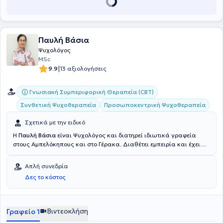
Παυλή Βάσια
Ψυχολόγος
MSc
|
9.9
13 αξιολογήσεις
Γνωσιακή Συμπεριφορική Θεραπεία (CBT)
Συνθετική Ψυχοθεραπεία
Προσωποκεντρική Ψυχοθεραπεία
Σχετικά με την ειδικό
Η
Παυλή Βάσια
είναι Ψυχολόγος και διατηρεί ιδιωτικά γραφεία
στους Αμπελόκηπους και στο Γέρακα. Διαθέτει εμπειρία και έχει
πραγματοποιήσει σπουδές στη Συμβουλευτική (Pg. Dip. Therapeutic
Counselling) και μετεκπαίδευση στη Γνωσιακή Συμπεριφοριστική
Απλή συνεδρία
Ψυχοθεραπεία (MSc Cognitive Behavioural Psychotherapy) στο
Δες το κόστος
University of Central Lancashire. Τέλος, εξειδικεύεται στη
συμβουλευτική και ψυχοθεραπεία με ΛΟΑΤΚΙ+ άτομα.
Βιντεοκλήση
Γραφείο 1