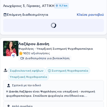
Λεωχάρους 3, Γέρακας, ΑΤΤΙΚΗ
11,7 km
Επόμενη διαθεσιμότητα
Κλείσε ραντεβού
Λαζάρου Δανάη
Ψυχολόγος - Υπαρξιακή Συστημική Ψυχοθεραπεύτρια
|
10
12 αξιολογήσεις
Διαθεσιμότητα για βιντεοκλήση
Συστημική Ψυχοθεραπεία
Συμβουλευτική εφήβων
Υπαρξιακή Ψυχοθεραπεία
Σχετικά με την ειδικό
Η
Δανάη Λαζάρου
είναι
Ψυχολόγος
και υπαρξιακή - συστημική
ψυχοθεραπεύτρια. Σπούδασε ψυχολογία στο Εθνικό και
Καποδιστριακό Πανεπιστήμιο Αθηνών και εξειδικεύτηκε στην
Ψυχολογία του Παιδιού και του Εφήβου, καθώς και στην Ψυχολογία
Απλή συνεδρία