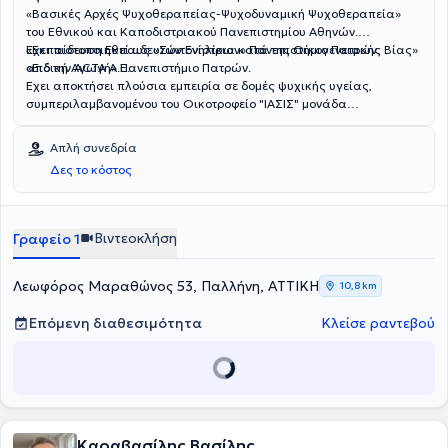
«
Βασικές Αρχές Ψυχοθεραπείας-Ψυχοδυναμική Ψυχοθεραπεία
»
του Εθνικού και Καποδιστριακού Πανεπιστημίου Αθηνών.
«
Έχει πιστοποιηθεί ως «
Εκπαίδευση Εκπαιδευτών Ενηλίκων
Συντονίστρια κατά της Οικογενειακής Βίας
» Πανεπιστήμιο Πατρών.
»
«
από την ACTA A.E.
Ειδική Αγωγή
» Πανεπιστήμιο Πατρών.
Έχει αποκτήσει πλούσια εμπειρία σε δομές ψυχικής υγείας,
συμπεριλαμβανομένου του Οικοτροφείο "
ΙΑΣΙΣ
" μονάδα
Ψυχοκοινωνικής Αποκατάστασης ως συντονίστρια θεραπευτικών
ομάδων και στη Μονάδα φιλοξενίας ηλικιωμένων
"ΛΩΙΔΑ"
,
Απλή συνεδρία
παρέχοντας ατομικές συνεδρίες ψυχοθεραπείας και
Δες το κόστος
συμβουλευτικές υπηρεσίες.
Βιντεοκλήση
Γραφείο 1
Λεωφόρος Μαραθώνος 53, Παλλήνη, ΑΤΤΙΚΗ
10,8 km
Επόμενη διαθεσιμότητα
Κλείσε ραντεβού
Καραβασίλης Βασίλης