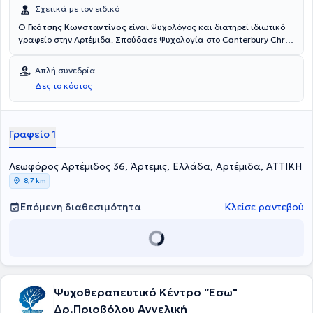
Σχετικά με τον ειδικό
Ο
Γκότσης Κωνσταντίνος
είναι Ψυχολόγος και διατηρεί ιδιωτικό
γραφείο στην Αρτέμιδα. Σπούδασε Ψυχολογία στο Canterbury Christ
Church University, Αγγλία και εξειδικεύεται στην Αντλεριανή
Συμβουλευτική και Ψυχοθεραπευτική Προσέγγιση στην Ελληνική
Απλή συνεδρία
Εταιρεία Αντλεριανής Ψυχολογίας (Ε.Ε.Α.Ψ.). Τέλος, παρακολουθεί
Δες το κόστος
διάφορα εκπαιδευτικά συνέδρια που αφορούν το πένθος, το άγχος,
τον θυμό και τις κρίσεις πανικού.
Γραφείο 1
Λεωφόρος Αρτέμιδος 36, Άρτεμις, Ελλάδα, Αρτέμιδα, ΑΤΤΙΚΗ
8,7 km
Επόμενη διαθεσιμότητα
Κλείσε ραντεβού
Ψυχοθεραπευτικό Κέντρο "Έσω"
Δρ.Πριοβόλου Αγγελική