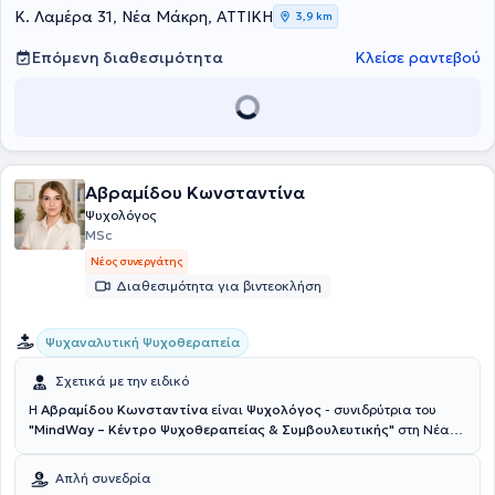
Κ. Λαμέρα 31, Νέα Μάκρη, ΑΤΤΙΚΗ
3,9 km
Επόμενη διαθεσιμότητα
Κλείσε ραντεβού
Αβραμίδου Κωνσταντίνα
Ψυχολόγος
MSc
Νέος συνεργάτης
Διαθεσιμότητα για βιντεοκλήση
Ψυχαναλυτική Ψυχοθεραπεία
Σχετικά με την ειδικό
Η
Αβραμίδου Κωνσταντίνα
είναι
Ψυχολόγος
- συνιδρύτρια του
"MindWay – Κέντρο Ψυχοθεραπείας & Συμβουλευτικής"
στη Νέα
Μάκρη,όπου παρέχει υπηρεσίες ψυχοθεραπείας και
συμβουλευτικής σε εφήβους και ενήλικες.Είναι απόφοιτη του
Απλή συνεδρία
Τμήματος Ψυχολογίας του Εθνικού και Καποδιστριακού