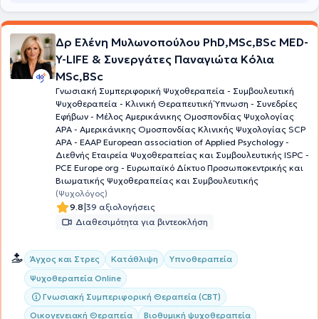
αναγνώρισης ακολουθεί η επιλογή θεραπευτικής διαδικασίας
όπου βάσει ερευνών θεωρείται πιο αποτελεσματικός τρόπος για
κάθε περίπτωση.Τέλος, οι συνεδρίες αφορούν ενήλικες, εφήβους,
νεαρούς ενήλικες, παιδιά, οικογένειες και ζευγάρια, καθώς και
Δρ Ελένη Μυλωνοπούλου PhD,MSc,BSc MED-
πραγματοποιούνται στα ελληνικά και στα αγγλικά.
Y-LIFE & Συνεργάτες Παναγιώτα Κόλια
MSc,BSc
Γνωσιακή Συμπεριφορική Ψυχοθεραπεία - Συμβουλευτική
Ψυχοθεραπεία - Κλινική Θεραπευτική Ύπνωση - Συνεδρίες
Εφήβων - Μέλος Aμερικάνικης Ομοσπονδίας Ψυχολογίας
ΑΡΑ - Αμερικάνικης Ομοσπονδίας Κλινικής Ψυχολογίας SCP
APA - EAAP European association of Applied Psychology -
Διεθνής Εταιρεία Ψυχοθεραπείας και Συμβουλευτικής ISPC -
PCE Europe org - Ευρωπαϊκό Δίκτυο Προσωποκεντρικής και
Βιωματικής Ψυχοθεραπείας και Συμβουλευτικής
(Ψυχολόγος)
|
9.8
39 αξιολογήσεις
Διαθεσιμότητα για βιντεοκλήση
Άγχος και Στρες
Κατάθλιψη
Υπνοθεραπεία
Ψυχοθεραπεία Online
Γνωσιακή Συμπεριφορική Θεραπεία (CBT)
Οικογενειακή Θεραπεία
Βιοθυμική ψυχοθεραπεία