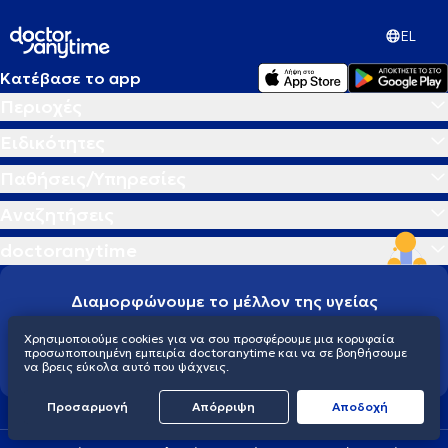
EL
Κατέβασε το app
Περιοχές
Ειδικότητες
Παθήσεις/Υπηρεσίες
Αναζητήσεις
doctoranytime
Διαμορφώνουμε το μέλλον της υγείας
παγκοσμίως
Χρησιμοποιούμε cookies για να σου προσφέρουμε μια κορυφαία
Ελλάδα
Βέλγιο
Μεξικό
Κολομβία
Εκουαδόρ
Γουατεμάλα
προσωποποιημένη εμπειρία doctoranytime και να σε βοηθήσουμε
Βραζιλία
να βρεις εύκολα αυτό που ψάχνεις.
Προσαρμογή
Απόρριψη
Aποδοχή