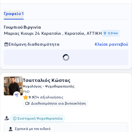
Μητροπολιτικό Κολλέγιο ενώ στη συνέχεια πραγματοποίησε
Μεταπτυχιακό στην Κλινική και Κοινοτική Ψυχολογία στον
Γραφείο 1
Μητροπολιτικό Κολλέγιο. Στο ιδιωτικό της γραφείο παρέχονται
συνεδρίες ατομικές, οικογενειακές, συμβουλευτική ζεύγους και
ομαδικές συνεδρίες.Επίσης, η ειδικός είναι
πραγματογνώμονας
Γουμπιού Βιργινία
και
εμπειρογνώμονας
και πραγματοποιεί τεχνικές εκθέσης για
Μαριας Κιουρι 24 Κερατσίνι , Κερατσίνι, ΑΤΤΙΚΗ
0,9 km
δικαστήρια.Στο ιδιωτικό της γραφείο παρέχονται
εμπειρογνωμοσύνες και αξιολογήσεις μέσω των πιο σύγχρονων
Επόμενη διαθεσιμότητα
Κλείσε ραντεβού
εργαλείων για κάθε χρήση πχ.Δικαστήρια, επιτροπές επιδομάτων
για παιδιά και ενήλικες κα.)
Τσατταλιός Κώστας
Ψυχολόγος - Ψυχοθεραπευτής
PhD
|
9.9
14 αξιολογήσεις
Διαθεσιμότητα για βιντεοκλήση
Συστημική Ψυχοθεραπεία
Σχετικά με τον ειδικό