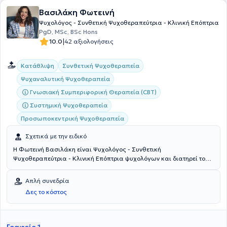
Βασιλάκη Φωτεινή
Ψυχολόγος - Συνθετική Ψυχοθεραπεύτρια - Κλινική Επόπτρια
PgD, MSc, BSc Hons
|
10.0
42 αξιολογήσεις
Συνθετική Ψυχοθεραπεία
Κατάθλιψη
Ψυχαναλυτική Ψυχοθεραπεία
Γνωσιακή Συμπεριφορική Θεραπεία (CBT)
Συστημική Ψυχοθεραπεία
Προσωποκεντρική Ψυχοθεραπεία
Σχετικά με την ειδικό
Η Φωτεινή Βασιλάκη είναι Ψυχολόγος - Συνθετική
Ψυχοθεραπεύτρια - Κλινική Επόπτρια ψυχολόγων και διατηρεί το
ιδιωτικό της γραφείο στο Κερατσίνι. Αποφοίτησε από το τμήμα
Ψυχολογίας του Παντείου Πανεπιστημίου (BSc Hons). Ολοκλήρωσε
Απλή συνεδρία
ανώτατες μεταπτυχιακές σπουδές (MSc) στην Συνθετική
Δες το κόστος
Ψυχοθεραπεία, σε ένα από τα καλύτερα πανεπιστήμια των
παγκόσμιων κλιμάκων “The University of Edinburgh”. Προχώρησε
σε τετραετή επαγγελματική μετεκπαίδευση στο συνθετικό μοντέλο
ψυχοθεραπείας και ειδικεύεται στην Γνωσιακή - Συμπεριφοριστική