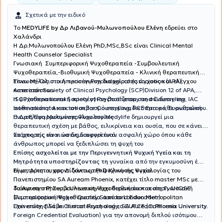
Σχετικά με την ειδικό
To
MEDYLIFE by Δρ Λιβανού-Μυλωνοπούλου Ελένη
εδρεύει στο
Χαλάνδρι
H Δρ.Μυλωνοπούλου Ελένη PhD,MSc,BSc είναι Clinical Mental
Health Counselor Specialist
Γνωσιακή Συμπεριφορική Ψυχοθεραπεία -Συμβουλευτική
Ψυχοθεραπεία,-Βιοθυμική Ψυχοθεραπεία - Κλινική θεραπευτική
Ύπνωση-Ολιστική προσέγγιση διαχείρισης άγχους και ελέγχου
Είναι Μέλος στο American Psychological Association (APA),
καταστάσεων
American Society of Clinical Psychology (SCP)Division 12 of APA,
ISCP International Society of Psychotherapy and Counseling, IAC
Η ψυχοθεραπευτική προσέγγιση βασίζεται στη σύνδεση, την
International Association for Counselling, PCE Europe, Ευρωπαϊκή
αυθεντικότητα και τον σεβασμό στη μοναδικότητα κάθε ανθρώπου.
Ένωση Εφαρμοσμένης Ψυχολογίας
Η Δρ Ελένη Μυλωνοπούλου στο Medylife δημιουργεί μια
θεραπευτική σχέση με βάθος, ειλικρίνεια και ουσία, που σε κάνει
να μπορείς να νιώσεις διαφορετικά.
Στόχος της είναι να δημιουργεί έναν ασφαλή χώρο όπου κάθε
άνθρωπος μπορεί να ξεδιπλώσει τη ψυχή του
Επίσης ασχολείται με την Περιγεννητική Ψυχική Υγεία και τη
Μητρότητα υποστηρίζοντας τη
γυναίκα από την εγκυμοσύνη έως
Είναι Αριστουχος Διδάκτωρ PhD Κλινικής Ψυχολογίας του
τη μητρότητα, φροντίζοντας την ψυχική της υγεία.
Πανεπιστημίου SA Auream Phoenix, κατέχει τίτλο master MSc με
διάκριση στη Συμβουλευτικη Ψυχοθεραπεία και στη Γνωσιακή
Το Auream Phoenix University έχει
διεθνή πιστοποίηση AHQSE
Συμπεριφορική Ψυχοθεραπεία από το London Metropolitan
(Accreditation Higher Quality Standard Education)
University, BSc in Clinical Psychology, SA Auream Phoenix University.
Έχει επίσης λάβει πιστοποίηση από το CUFCE (California University
Foreign Credential Evaluation) για την απονομή διπλού ισότιμου