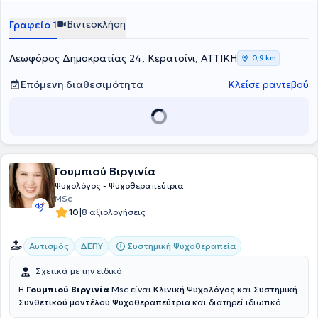
Βιντεοκλήση
Γραφείο 1
Λεωφόρος Δημοκρατίας 24, Κερατσίνι, ΑΤΤΙΚΗ
0,9 km
Επόμενη διαθεσιμότητα
Κλείσε ραντεβού
Γουμπιού Βιργινία
Ψυχολόγος - Ψυχοθεραπεύτρια
MSc
|
10
8 αξιολογήσεις
Συστημική Ψυχοθεραπεία
Αυτισμός
ΔΕΠΥ
Σχετικά με την ειδικό
Η
Γουμπιού Βιργινία
Msc είναι
Κλινική Ψυχολόγος
και
Συστημική
Συνθετικού μοντέλου Ψυχοθεραπεύτρια
και διατηρεί ιδιωτικό
γραφείο στο Κερατσίνι. Είναι κάτοχος πτυχίου
Ψυχολογίας από το