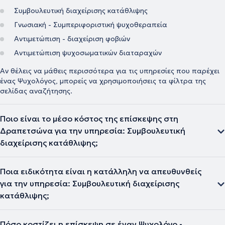
διαζυγίου,Θεραπεία μέσω τέχνης (Art Therapy), μέθοδος Vera
Vasarhelyi για παιδιά και εφήβους 6–18 ετών,Παιδικό
Συμβουλευτική διαχείρισης κατάθλιψης
ιχνογράφημα,Μουσικοθεραπεία,Διατροφικές διαταραχές,Αυτισμός
Γνωσιακή - Συμπεριφοριστική ψυχοθεραπεία
υψηλής λειτουργικότητας.Τέλος, η προσέγγισή της είναι
ανθρωποκεντρική και βασίζεται στη δημιουργία μιας ασφαλούς
Αντιμετώπιση - διαχείριση φοβιών
και υποστηρικτικής θεραπευτικής σχέσης, όπου κάθε άτομο μπορεί
Αντιμετώπιση ψυχοσωματικών διαταραχών
να εκφραστεί ελεύθερα και να αναπτύξει τους προσωπικούς του
μηχανισμούς ανθεκτικότητας και αυτογνωσίας.
Αν θέλεις να μάθεις περισσότερα για τις υπηρεσίες που παρέχει
ένας Ψυχολόγος, μπορείς να χρησιμοποιήσεις τα φίλτρα της
σελίδας αναζήτησης.
Ποιο είναι το μέσο κόστος της επίσκεψης στη
Δραπετσώνα για την υπηρεσία: Συμβουλευτική
διαχείρισης κατάθλιψης;
Ποια ειδικότητα είναι η κατάλληλη να απευθυνθείς
για την υπηρεσία: Συμβουλευτική διαχείρισης
κατάθλιψης;
Πόσο κοστίζει η επίσκεψη σε έναν Ψυχολόγο -