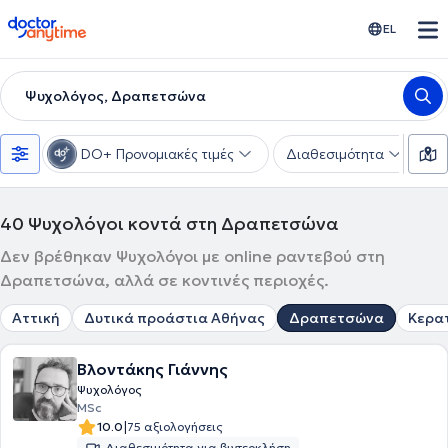
doctoranytime
EL
Ψυχολόγος, Δραπετσώνα
DO+ Προνομιακές τιμές
Διαθεσιμότητα
Ε
40
Ψυχολόγοι κοντά στη Δραπετσώνα
Δεν βρέθηκαν Ψυχολόγοι με online ραντεβού στη
Δραπετσώνα, αλλά σε κοντινές περιοχές.
Αττική
Δυτικά προάστια Αθήνας
Δραπετσώνα
Κερατ
Βλοντάκης Γιάννης
Ψυχολόγος
MSc
|
10.0
75 αξιολογήσεις
Διαθεσιμότητα για βιντεοκλήση