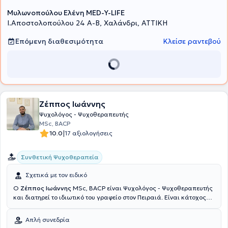
Transformation Academy TM (USA)
Μυλωνοπούλου Ελένη MED-Y-LIFE
I.Αποστολοπούλου 24 Α-Β, Χαλάνδρι, ΑΤΤΙΚΗ
Επόμενη διαθεσιμότητα
Κλείσε ραντεβού
Ζέππος Ιωάννης
Ψυχολόγος - Ψυχοθεραπευτής
MSc, BACP
|
10.0
17 αξιολογήσεις
Συνθετική Ψυχοθεραπεία
Σχετικά με τον ειδικό
Ο
Ζέππος Ιωάννης
MSc, BACP είναι Ψυχολόγος - Ψυχοθεραπευτής
και διατηρεί το ιδιωτικό του γραφείο στον Πειραιά. Είναι κάτοχος
πτυχίου στην Εφαρμοσμένη Ψυχολογία (BSc Honors Applied
Psychology) με Μεταπτυχιακές σπουδές στην Συνθετική
Απλή συνεδρία
Συμβουλευτική και Ψυχοθεραπεία (MSc Integrative Counselling and