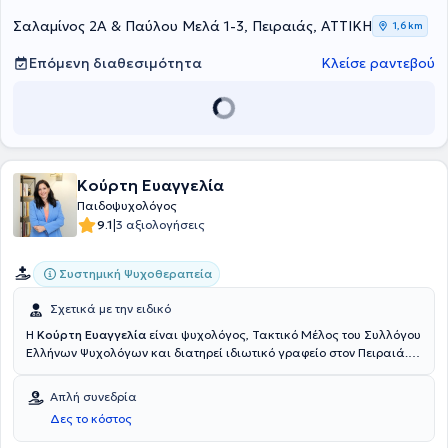
Σαλαμίνος 2Α & Παύλου Μελά 1-3, Πειραιάς, ΑΤΤΙΚΗ
1,6 km
Επόμενη διαθεσιμότητα
Κλείσε ραντεβού
Κούρτη Ευαγγελία
Παιδοψυχολόγος
|
9.1
3 αξιολογήσεις
Συστημική Ψυχοθεραπεία
Σχετικά με την ειδικό
Η
Κούρτη Ευαγγελία
είναι ψυχολόγος, Τακτικό Μέλος του Συλλόγου
Ελλήνων Ψυχολόγων και διατηρεί ιδιωτικό γραφείο στον Πειραιά.
Σπούδασε Ψυχολογία στο Εθνικό και Καποδιστριακό Πανεπιστήμιο
Αθηνών και παρακολούθησε το πρόγραμμα Κλινικής
Απλή συνεδρία
Ψυχοπαθολογίας του Ερευνητικού Πανεπιστημιακού Ινστιτούτου
Δες το κόστος
Ψυχικής Υγιεινής του Αιγινήτειου Νοσοκομείου. Διαθέτει
μεταπτυχιακό τίτλο στην Ειδική Αγωγή από το Αγγλικό