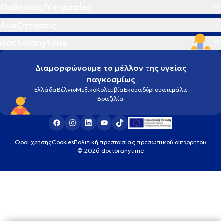
Παθήσεις/Υπηρεσίες
Αναζητήσεις
doctoranytime
Διαμορφώνουμε το μέλλον της υγείας
παγκοσμίως
Ελλάδα
Βέλγιο
Μεξικό
Κολομβία
Εκουαδόρ
Γουατεμάλα
Βραζιλία
Οροι χρήσης
Cookies
Πολιτική προστασίας προσωπικού απορρήτου
© 2026 doctoranytime