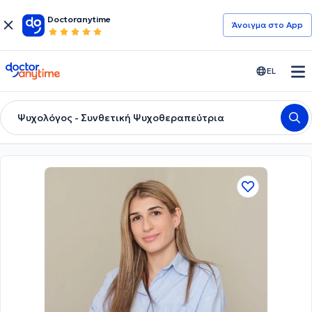
Doctoranytime
Άνοιγμα στο App
doctoranytime
EL
Ψυχολόγος - Συνθετική Ψυχοθεραπεύτρια