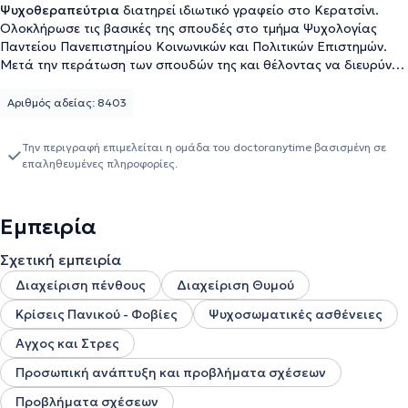
Ψυχοθεραπεύτρια
διατηρεί ιδιωτικό γραφείο στο Κερατσίνι.
Ολοκλήρωσε τις βασικές της σπουδές στο τμήμα Ψυχολογίας
Παντείου Πανεπιστημίου Κοινωνικών και Πολιτικών Επιστημών.
Μετά την περάτωση των σπουδών της και θέλοντας να διευρύνει
ακόμη περισσότερο τις γνώσεις της, εντάχθηκε σε τετραετές
πρόγραμμα μετεκπαίδευσης στη Συνθετική Ψυχοθεραπεία, ένα
Αριθμός αδείας: 8403
μοντέλο το οποίο συνδυάζει όλες τις θεωρίες της Ψυχολογίας
(Ψυχοδυναμικές, Συμπεριφορικές, Υπαρξιακές και Συστημικές).
Την περιγραφή επιμελείται η ομάδα του doctoranytime βασισμένη σε
Στο πλαίσιο της επαγγελματικής της επιμόρφωσης, έχει
επαληθευμένες πληροφορίες.
παρακολουθήσει ένα σημαντικό αριθμό σεμιναρίων και
διαλέξεων που άπτονται του τομέα της ψυχικής υγείας. Στόχος
της είναι η προσωπική ανάπτυξη και καλλιέργεια του ατόμου και
Εμπειρία
η δημιουργία των βάσεων για μια πιο ευτυχισμένη ζωή.
Σχετική εμπειρία
Διαχείριση πένθους
Διαχείριση Θυμού
Κρίσεις Πανικού - Φοβίες
Ψυχοσωματικές ασθένειες
Αγχος και Στρες
Προσωπική ανάπτυξη και προβλήματα σχέσεων
Προβλήματα σχέσεων