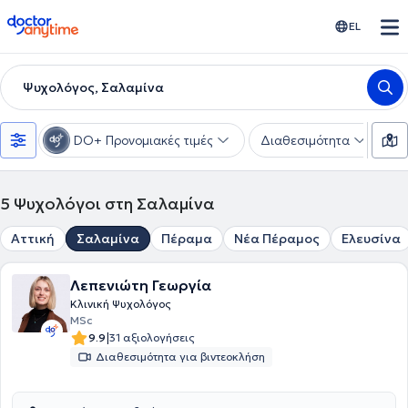
doctoranytime
EL
Ψυχολόγος, Σαλαμίνα
DO+ Προνομιακές τιμές
Διαθεσιμότητα
Ε
5
Ψυχολόγοι στη Σαλαμίνα
Αττική
Σαλαμίνα
Πέραμα
Νέα Πέραμος
Ελευσίνα
Λεπενιώτη Γεωργία
Κλινική Ψυχολόγος
MSc
|
9.9
31 αξιολογήσεις
Διαθεσιμότητα για βιντεοκλήση