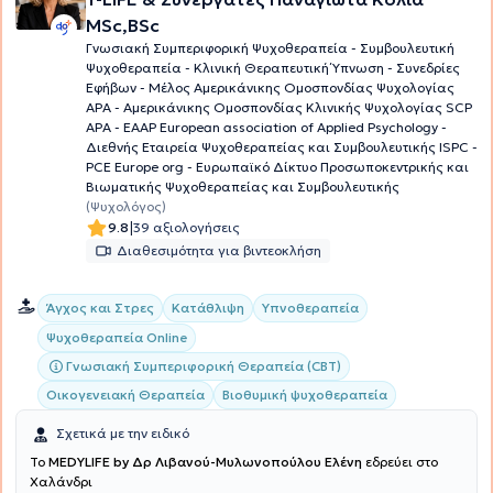
MSc,BSc
Γνωσιακή Συμπεριφορική Ψυχοθεραπεία - Συμβουλευτική
Ψυχοθεραπεία - Κλινική Θεραπευτική Ύπνωση - Συνεδρίες
Εφήβων - Μέλος Aμερικάνικης Ομοσπονδίας Ψυχολογίας
ΑΡΑ - Αμερικάνικης Ομοσπονδίας Κλινικής Ψυχολογίας SCP
APA - EAAP European association of Applied Psychology -
Διεθνής Εταιρεία Ψυχοθεραπείας και Συμβουλευτικής ISPC -
PCE Europe org - Ευρωπαϊκό Δίκτυο Προσωποκεντρικής και
Βιωματικής Ψυχοθεραπείας και Συμβουλευτικής
(Ψυχολόγος)
|
9.8
39 αξιολογήσεις
Διαθεσιμότητα για βιντεοκλήση
Άγχος και Στρες
Κατάθλιψη
Υπνοθεραπεία
Ψυχοθεραπεία Online
Γνωσιακή Συμπεριφορική Θεραπεία (CBT)
Οικογενειακή Θεραπεία
Βιοθυμική ψυχοθεραπεία
Σχετικά με την ειδικό
To
MEDYLIFE by Δρ Λιβανού-Μυλωνοπούλου Ελένη
εδρεύει στο
Χαλάνδρι