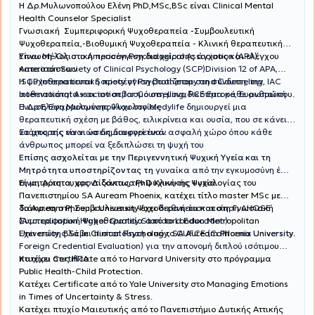
H Δρ.Μυλωνοπούλου Ελένη PhD,MSc,BSc είναι Clinical Mental
Health Counselor Specialist
Γνωσιακή Συμπεριφορική Ψυχοθεραπεία -Συμβουλευτική
Ψυχοθεραπεία,-Βιοθυμική Ψυχοθεραπεία - Κλινική θεραπευτική
Ύπνωση-Ολιστική προσέγγιση διαχείρισης άγχους και ελέγχου
Είναι Μέλος στο American Psychological Association (APA),
καταστάσεων
American Society of Clinical Psychology (SCP)Division 12 of APA,
ISCP International Society of Psychotherapy and Counseling, IAC
Η ψυχοθεραπευτική προσέγγιση βασίζεται στη σύνδεση, την
International Association for Counselling, PCE Europe, Ευρωπαϊκή
αυθεντικότητα και τον σεβασμό στη μοναδικότητα κάθε ανθρώπου.
Ένωση Εφαρμοσμένης Ψυχολογίας
Η Δρ Ελένη Μυλωνοπούλου στο Medylife δημιουργεί μια
θεραπευτική σχέση με βάθος, ειλικρίνεια και ουσία, που σε κάνει
να μπορείς να νιώσεις διαφορετικά.
Στόχος της είναι να δημιουργεί έναν ασφαλή χώρο όπου κάθε
άνθρωπος μπορεί να ξεδιπλώσει τη ψυχή του
Επίσης ασχολείται με την Περιγεννητική Ψυχική Υγεία και τη
Μητρότητα υποστηρίζοντας τη
γυναίκα από την εγκυμοσύνη έως
Είναι Αριστουχος Διδάκτωρ PhD Κλινικής Ψυχολογίας του
τη μητρότητα, φροντίζοντας την ψυχική της υγεία.
Πανεπιστημίου SA Auream Phoenix, κατέχει τίτλο master MSc με
διάκριση στη Συμβουλευτικη Ψυχοθεραπεία και στη Γνωσιακή
Το Auream Phoenix University έχει
διεθνή πιστοποίηση AHQSE
Συμπεριφορική Ψυχοθεραπεία από το London Metropolitan
(Accreditation Higher Quality Standard Education)
University, BSc in Clinical Psychology, SA Auream Phoenix University.
Έχει επίσης λάβει πιστοποίηση από το CUFCE (California University
Foreign Credential Evaluation) για την απονομή διπλού ισότιμου
πτυχίου στις ΗΠΑ.
Κατέχει Certificate από το Harvard University στο πρόγραμμα
Public Health-Child Protection.
Κατέχει Certificate από το Yale University στο Managing Emotions
in Times of Uncertainty & Stress.
Κατέχει πτυχίο Μαιευτικής από το Πανεπιστήμιο Δυτικής Αττικής