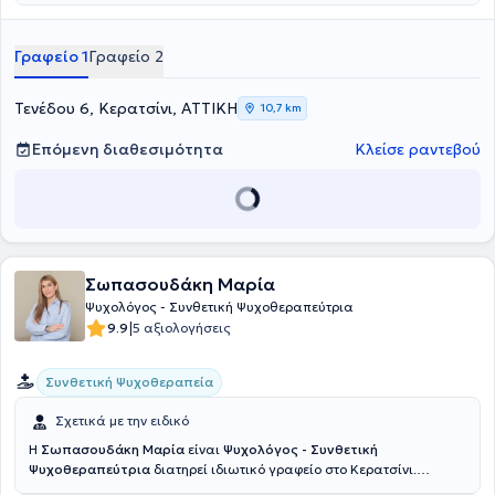
ασκήσεως επαγγέλματος Ψυχολόγου και τακτικό μέλος του
Συλλόγου Ελλήνων Ψυχολόγων. Έχει συνεργαστεί με διάφορες
δομές ψυχικής υγείας, ιδιωτικές και δημόσιες. Τα τελευταία χρόνια
Γραφείο 1
Γραφείο 2
εργάζεται ιδιωτικά ως ψυχολόγος – ψυχοθεραπευτής παρέχοντας
τις υπηρεσίες του σε ενήλικες, ζευγάρια, οικογένειες και
θεραπευτικές ομάδες.
Τενέδου 6, Κερατσίνι, ΑΤΤΙΚΗ
10,7 km
Επόμενη διαθεσιμότητα
Κλείσε ραντεβού
Σωπασουδάκη Μαρία
Ψυχολόγος - Συνθετική Ψυχοθεραπεύτρια
|
9.9
5 αξιολογήσεις
Συνθετική Ψυχοθεραπεία
Σχετικά με την ειδικό
Η
Σωπασουδάκη Μαρία
είναι
Ψυχολόγος - Συνθετική
Ψυχοθεραπεύτρια
διατηρεί ιδιωτικό γραφείο στο Κερατσίνι.
Ολοκλήρωσε τις βασικές της σπουδές στο τμήμα Ψυχολογίας