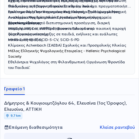
Άγχος, την Ενδοοικογενειακή Βία, τις Διαταραχές Αυτιστικού
Έχει διατελέσει Συντονίστρια Ημερίδας σχετικά με την Οργάνωση
Φάσματος, την Παιγνιοθεραπεία και την Άνοια.
Παιδικών και Βρεφονηπιακών Σταθμών, ενώ έχει πραγματοποιήσει
ομιλία με θέμα την Ψυχοκοινωνική Υποστήριξη Ατόμων με Νοητική
Επιστημονική Πιστοποιημένη Ψυχολόγος - Παιδοψυχολόγος,
Αναπηρία στην Τρίτη Ηλικία. Η επαγγελματική της πορεία
Αναλύτρια Ψυχομετρικών Εργαλείων Νοημοσύνης,
χαρακτηρίζεται από διεπιστημονική προσέγγιση, διαρκή
Προσωπικότητας
Τέστ Νοημοσύνης:
επιμόρφωση και σταθερό προσανατολισμό στην ποιοτική παροχή
WAIS-IV, WISC-V, WPPSI-III, Raven's Educational
ψυχολογικής υποστήριξης σε παιδιά, ενήλικες και ευάλωτες
Τέστ Προσωπικότητας:
κοινωνικές ομάδες.
MMPI-2, MMPI-3, SCID-5-CV, SCID-5-PD
Κλίμακες Achenbach (ΣΑΕΒΑ) Σχολικής και Προσχολικής Ηλικίας
Μέλος Ελληνικής Ψυχολογικής Εταιρείας - Hellenic Psychological
Society
Εθελόντρια Ψυχολόγος στη Φιλανθρωπική Οργάνωση ΄΄Φροντίδα
του Παιδιού΄΄.
Γραφείο 1
Δήμητρος & Κουγιουμτζόγλου 64, Ελευσίνα (1ος Όροφος),
Ελευσίνα, ΑΤΤΙΚΗ
9,7 km
Επόμενη διαθεσιμότητα
Κλείσε ραντεβού