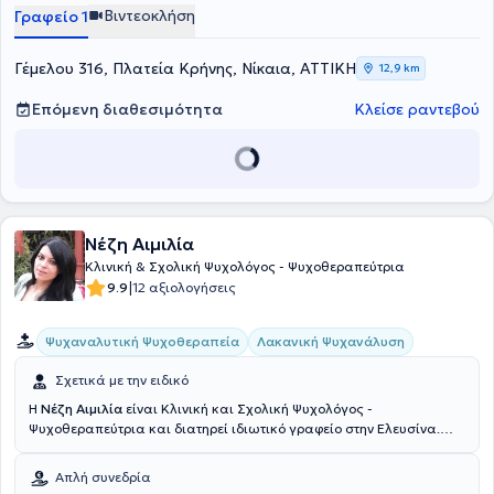
Βιντεοκλήση
Γραφείο 1
Γέμελου 316, Πλατεία Κρήνης, Νίκαια, ΑΤΤΙΚΗ
12,9 km
Επόμενη διαθεσιμότητα
Κλείσε ραντεβού
Νέζη Αιμιλία
Κλινική & Σχολική Ψυχολόγος - Ψυχοθεραπεύτρια
|
9.9
12 αξιολογήσεις
Ψυχαναλυτική Ψυχοθεραπεία
Λακανική Ψυχανάλυση
Σχετικά με την ειδικό
Η
Νέζη Αιμιλία
είναι Κλινική και Σχολική Ψυχολόγος -
Ψυχοθεραπεύτρια και διατηρεί ιδιωτικό γραφείο στην Ελευσίνα.
Είναι απόφοιτη Ψυχολογίας του Εθνικού και Καποδιστριακού
Πανεπιστημίου Αθηνών και κάτοχος του μεταπτυχιακού
Απλή συνεδρία
προγράμματος σπουδών ειδίκευσης (MSc) στην Κλινική Ψυχολογία