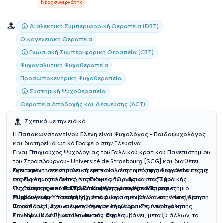
Νέος συνεργάτης
Διαλεκτική Συμπεριφορική Θεραπεία (DBT)
Οικογενειακή Θεραπεία
Γνωσιακή Συμπεριφορική Θεραπεία (CBT)
Ψυχαναλυτική Ψυχοθεραπεία
Προσωποκεντρική Ψυχοθεραπεία
Συστημική Ψυχοθεραπεία
Θεραπεία Αποδοχής και Δέσμευσης (ACT)
Σχετικά με την ειδικό
Η
Παπακωνσταντίνου Ελένη
είναι
Ψυχολόγος - Παιδοψυχολόγος
και διατηρεί Ιδιωτικό Γραφείο στην Ελευσίνα.
Ε
ίναι Πτυχιούχος Ψυχολογίας του Γαλλικού κρατικού Πανεπιστημίου
του Στρασβούργου- Université de Strasbourg [SCG] και διαθέτει
εκτεταμένη μετεκπαίδευση σε ποικίλους τομείς της Ψυχοθεραπείας,
Έχει αποκτήσει σημαντική εμπειρία μέσα από τη συνεργασία της με
της Εγκληματολογίας, της Ειδικής Αγωγής και της Σχολικής
φορείς όπως το Γενικό Νοσοκομείο "Θριάσιο" στο Τμήμα
Ψυχολογίας από το Εθνικό και Καποδιστριακό Πανεπιστήμιο
Ψυχιατρικής και το ΚΕΘΕΑ Κυψέλης, εστιάζοντας στη
Ως Επιστημονική Συνεργάτιδα έχει προσφέρει Υπηρεσίες
Αθηνών.
Συμβουλευτική Υποστήριξη Αποφυλακισμένων και στην Απεξάρτηση.
Ψυχολογικής Υποστήριξης σε διάφορα περιβάλλοντα, όπως Κέντρα
Φροντίδας Ηλικιωμένων, Κέντρα Δημιουργικής Απασχόλησης
Παράλληλα, έχει συμμετάσχει σε πληθώρα Σεμιναρίων και
Παιδιών (ΚΔΑΠ) και Ιδιωτικούς Φορείς.
Συνεδρίων με θεματολογία που περιλαμβάνει, μεταξύ άλλων, το