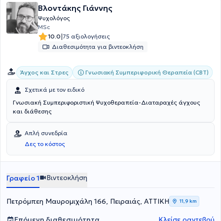
Βλοντάκης Γιάννης
Συστημική Προσέγγιση. Η θεραπεία εστιάζει σε μια σταθερή και
καλή θεραπευτική σχέση ως βάση της εξελικτικής και
Ψυχολόγος
προοδευτικής της πορείας.
MSc
|
10.0
75 αξιολογήσεις
Διαθεσιμότητα για βιντεοκλήση
Γνωσιακή Συμπεριφορική Θεραπεία (CBT)
Άγχος και Στρες
Σχετικά με τον ειδικό
Γνωσιακή Συμπεριφοριστική Ψυχοθεραπεία-Διαταραχές άγχους
και διάθεσης
Απλή συνεδρία
Δες το κόστος
Βιντεοκλήση
Γραφείο 1
Πετρόμπεη Μαυρομιχάλη 166, Πειραιάς, ΑΤΤΙΚΗ
11,9 km
Επόμενη διαθεσιμότητα
Κλείσε ραντεβού