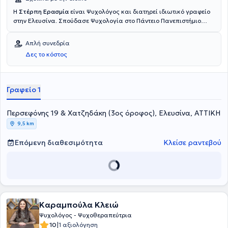
Η
Στέρπη Ερασμία
είναι Ψυχολόγος και διατηρεί ιδιωτικό γραφείο
στην Ελευσίνα. Σπούδασε Ψυχολογία στο Πάντειο Πανεπιστήμιο
Κοινωνικών & Πολιτικών Επιστημών και ειδικεύτηκε στην Γνωστική
Αναλυτική Ψυχοθεραπεία. Τέλος,, διαθέτει εμπειρία έχοντας
Απλή συνεδρία
εργαστεί ως Ψυχολόγος σε κέντρα παιδιών και εφήβων, καθώς και
Δες το κόστος
σε κέντρο ημέρας ατόμων με αναπηρία.
Γραφείο 1
Περσεφόνης 19 & Χατζηδάκη (3ος όροφος), Ελευσίνα, ΑΤΤΙΚΗ
9,5 km
Επόμενη διαθεσιμότητα
Κλείσε ραντεβού
Καραμπούλα Κλειώ
Ψυχολόγος - Ψυχοθεραπεύτρια
|
10
1 αξιολόγηση