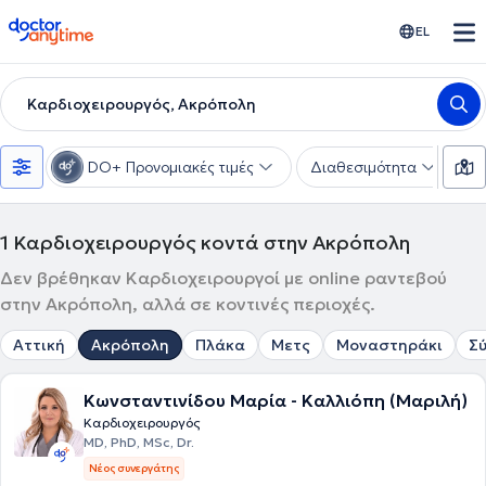
doctoranytime
EL
Καρδιοχειρουργός, Ακρόπολη
DO+ Προνομιακές τιμές
Διαθεσιμότητα
Υ
1
Καρδιοχειρουργός κοντά στην Ακρόπολη
Δεν βρέθηκαν Καρδιοχειρουργοί με online ραντεβού
στην Ακρόπολη, αλλά σε κοντινές περιοχές.
Αττική
Ακρόπολη
Πλάκα
Μετς
Μοναστηράκι
Σ
Κωνσταντινίδου Μαρία - Καλλιόπη (Μαριλή)
Καρδιοχειρουργός
MD, PhD, MSc, Dr.
Νέος συνεργάτης