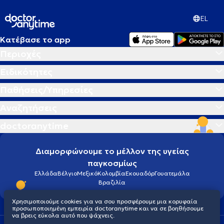
EL
Κατέβασε το app
Περιοχές
Ειδικότητες
Παθήσεις/Υπηρεσίες
Αναζητήσεις
doctoranytime
Διαμορφώνουμε το μέλλον της υγείας
παγκοσμίως
Ελλάδα
Βέλγιο
Μεξικό
Κολομβία
Εκουαδόρ
Γουατεμάλα
Βραζιλία
Χρησιμοποιούμε cookies για να σου προσφέρουμε μια κορυφαία
προσωποποιημένη εμπειρία doctoranytime και να σε βοηθήσουμε
να βρεις εύκολα αυτό που ψάχνεις.