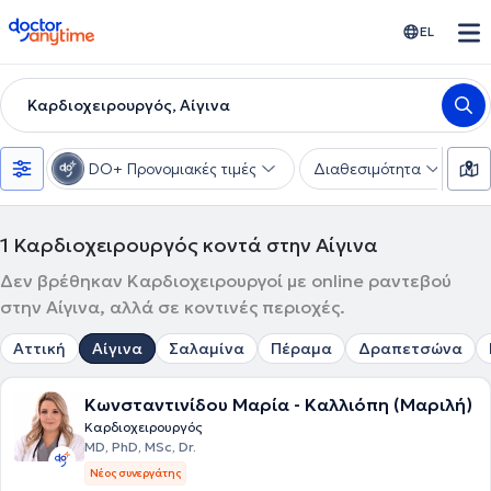
doctoranytime
EL
Καρδιοχειρουργός, Αίγινα
DO+ Προνομιακές τιμές
Διαθεσιμότητα
Υ
1
Καρδιοχειρουργός κοντά στην Αίγινα
Δεν βρέθηκαν Καρδιοχειρουργοί με online ραντεβού
στην Αίγινα, αλλά σε κοντινές περιοχές.
Αττική
Αίγινα
Σαλαμίνα
Πέραμα
Δραπετσώνα
Κωνσταντινίδου Μαρία - Καλλιόπη (Μαριλή)
Καρδιοχειρουργός
MD, PhD, MSc, Dr.
Νέος συνεργάτης