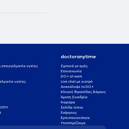
doctoranytime
 ή επαγγελματία υγείας
Σχετικά με εμάς
Επικοινωνία
DO+ at work
ελματία υγείας
Live chat με γιατρό
Ανακάλυψε το DO+
Κλινική Φροντίδας Βάρους
Άμεση Συνεδρία
Καριέρα
ΕΟΠΥΥ
Σελίδα τύπου
Q
Ενέργειες
ς
Εμπιστευτικότητα
Υποστηρίζουμε