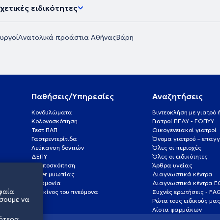
χετικές ειδικότητες
υργοί
Ανατολικά προάστια Αθήνας
Βάρη
Παθήσεις/Υπηρεσίες
Αναζητήσεις
Κονδυλώματα
Βιντεοκλήση με γιατρό
Κολονοσκόπηση
Γιατροί ΠΕΔΥ - ΕΟΠΥΥ
Τεστ ΠΑΠ
Οικογενειακοί γιατροί
Γαστρεντερίτιδα
Όνομα γιατρού – επαγγ
Λεύκανση δοντιών
Όλες οι περιοχές
ΔΕΠΥ
Όλες οι ειδικότητες
Κολποσκόπηση
Άρθρα υγείας
Laser μυωπίας
Διαγνωστικά κέντρα
Πνευμονία
Διαγνωστικά κέντρα 
φαία
Καρκίνος του πνεύμονα
Συχνές ερωτήσεις - FA
σουμε να
Ρώτα τους ειδικούς μα
Λίστα φαρμάκων
σότερα