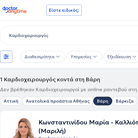
doctoranytime
Είστε ειδικός;
Διαθεσιμότητα
Υπηρεσίες
Εξειδίκευση
1
Καρδιοχειρουργός κοντά στη Βάρη
Δεν βρέθηκαν Καρδιοχειρουργοί με online ραντεβού στη 
Αττική
Ανατολικά προάστια Αθήνας
Βάρη
Βάρκιζα
Κωνσταντινίδου Μαρία - Καλλιό
(Μαριλή)