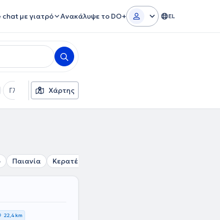
e chat με γιατρό
Ανακάλυψε το DO+
EL
Γλώσσες
Χάρτης
Φύλο
ο
Παιανία
Κερατέα
Ανάβυσσος
Σπάτα
Κάντζα
22,4 km