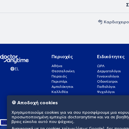
Σ
Καρδιοχειρο
Περιοχές
Ειδικότητες
Αθήνα
ΩΡΛ
EL
Θεσσαλονίκη
Δερματολόγοι
Πειραιάς
Γυναικολόγοι
Περιστέρι
Οδοντίατροι
Αμπελόκηποι
Παθολόγοι
Καλλιθέα
Ψυχολόγοι
Πάτρα
Οφθαλμίατροι
🍪 Αποδοχή cookies
Γλυφάδα
Ενδοκρινολόγοι
Νίκαια
Ουρολόγοι
Χρησιμοποιούμε cookies για να σου προσφέρουμε μια κορυ
Νέα Σμύρνη
Καρδιολόγοι
προσωποποιημένη εμπειρία doctoranytime και να σε βοηθή
βρεις εύκολα αυτό που ψάχνεις.
Αναφορικά με τα cookies τρίτων (όπως Google), δες περισ