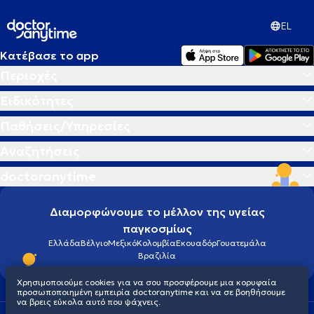
EL
Κατέβασε το app
Περιοχές
Ειδικότητες
Παθήσεις/Υπηρεσίες
Αναζητήσεις
doctoranytime
Διαμορφώνουμε το μέλλον της υγείας
παγκοσμίως
Ελλάδα
Βέλγιο
Μεξικό
Κολομβία
Εκουαδόρ
Γουατεμάλα
Βραζιλία
Χρησιμοποιούμε cookies για να σου προσφέρουμε μια κορυφαία
προσωποποιημένη εμπειρία doctoranytime και να σε βοηθήσουμε
να βρεις εύκολα αυτό που ψάχνεις.