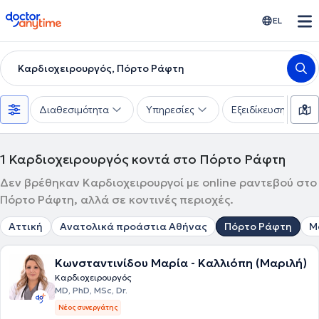
doctoranytime
EL
Καρδιοχειρουργός, Πόρτο Ράφτη
Διαθεσιμότητα
Υπηρεσίες
Εξειδίκευση
1
Καρδιοχειρουργός κοντά στο Πόρτο Ράφτη
Δεν βρέθηκαν Καρδιοχειρουργοί με online ραντεβού στο
Πόρτο Ράφτη, αλλά σε κοντινές περιοχές.
Αττική
Ανατολικά προάστια Αθήνας
Πόρτο Ράφτη
Μ
Κωνσταντινίδου Μαρία - Καλλιόπη (Μαριλή)
Καρδιοχειρουργός
MD, PhD, MSc, Dr.
Νέος συνεργάτης